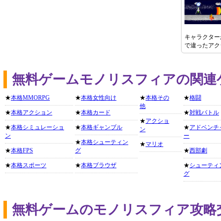
キャラクター
で違ったアク
無料ゲームモノリスフィアの関連
★
本格MMORPG
★
本格女性向け
★
本格その
★
格闘
他
★
本格アクション
★
本格カード
★
対戦バトル
★
アクショ
★
本格シミュレーショ
★
本格ギャンブル
★
アドベンチ
ン
ン
ー
★
本格シューティン
★
マリオ
★
本格FPS
グ
★
西部劇
★
本格スポーツ
★
本格ブラウザ
★
シューティ
グ
無料ゲームのモノリスフィア攻略