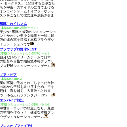
－ ダークネス」に登場する美少女た
ちを宇宙一のアイドルに育て上げる
オンラインゲーム！オファーやレッ
スンをこなして彼女達を成長させま
艦隊これくしょん
[本格MMORPG冒険ゲーム]
美少女×艦隊＝最強のシミュレーショ
ン！かわいい美少女艦隊と一緒に最
強の連合軍を目指す本格ブラウザシ
ミュレーションです
ブラウザプロ野球NEXT
[本格シミュレーション野球ゲーム]
自分だけのドリームチームで日本一
の監督を目指す頭脳派本格ブラウザ
プロ野球シミュレーションゲーム
ノアトピア
[本格MMORPG]
魔の軍勢に侵攻されてしまった女神
の地から平和を取り戻すため、空を
翔け、海を越え、大冒険へと旅立
つ、ゆるふわファンタジーRPG！
エンパイア戦記
[本格シミュレーション対戦バトル]
中世ヨーロッパの領主となり、最強
の領地を作ろう！ 硬派な本格ブラ
ウザシミュレーションゲーム
ブレスオブファイア6