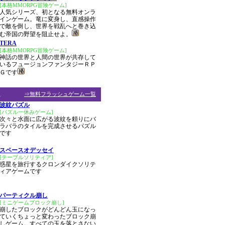
[本格MMORPG冒険ゲーム]
人気シリーズ、初となる無料オンラ
インゲーム。竜に変身し、直感操作
で敵を倒し、世界を戦乱へと巻き込
む帝国の野望を阻止せよ。
TERA
[本格MMORPG冒険ゲーム]
神話の世界と人間の世界が共存して
いるフュージョンファンタジーＲＰ
Ｇです
ム
⇒無料フラッシュゲーム一覧
波紋パズル
[パズル一休みゲーム]
次々と水面に広がる波紋を頼りにバ
ラバラのタイルを完成させるパズル
です
スペースオデッセイ
[テーブルソリティア]
惑星を旅行するクロンダイクソリテ
ィアゲームです
パーティクル崩し
[ミニゲームブロック崩し]
崩したブロックがどんどん玉になっ
ていくちょっと変わったブロック崩
しゲーム。すべての玉を落とさない