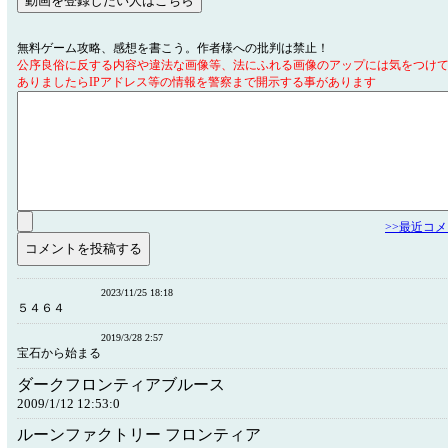
無料ゲーム攻略、感想を書こう。作者様への批判は禁止！
公序良俗に反する内容や違法な画像等、法にふれる画像のアップには気をつけ
ありましたらIPアドレス等の情報を警察まで開示する事があります
>>最近コ
2023/11/25 18:18
５４６４
2019/3/28 2:57
宝石から始まる
ダークフロンティアブルース
2009/1/12 12:53:0
ルーンファクトリー フロンティア