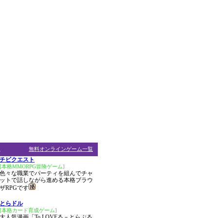
ム
無料オンラインゲーム一覧
チビクエスト
[本格MMORPG冒険ゲーム]
色々な職業でパーティを組んでチャ
ットで話しながら進める本格ブラウ
ザRPGです
とらドル
[本格カード育成ゲーム]
大人気漫画「To LOVEる－とらぶる