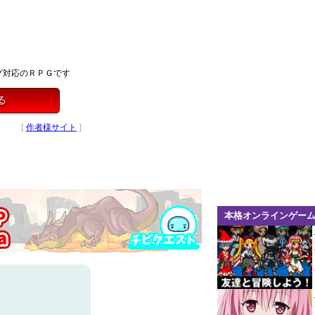
グ対応のＲＰＧです
る
[
作者様サイト
]
本格オンラインゲー