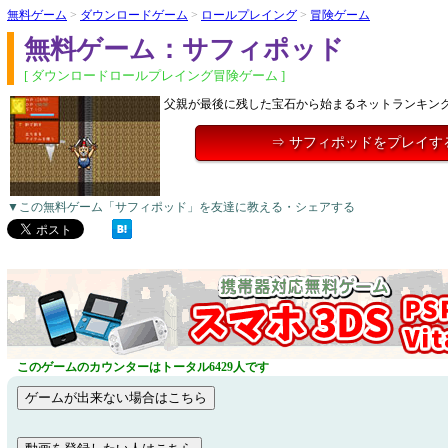
無料ゲーム
>
ダウンロードゲーム
>
ロールプレイング
>
冒険ゲーム
無料ゲーム：サフィポッド
[ ダウンロードロールプレイング冒険ゲーム ]
父親が最後に残した宝石から始まるネットランキン
⇒ サフィポッドをプレイす
▼この無料ゲーム「サフィポッド」を友達に教える・シェアする
このゲームのカウンターはトータル6429人です