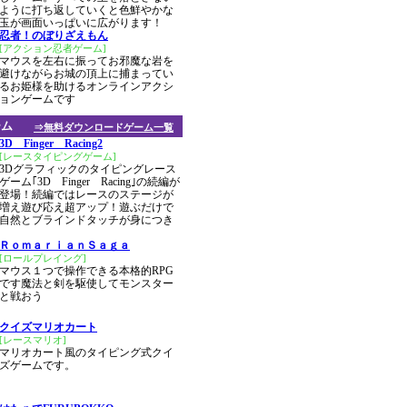
ように打ち返していくと色鮮やかな
玉が画面いっぱいに広がります！
忍者！のぼりざえもん
[アクション忍者ゲーム]
マウスを左右に振ってお邪魔な岩を
避けながらお城の頂上に捕まってい
るお姫様を助けるオンラインアクシ
ョンゲームです
ーム
⇒無料ダウンロードゲーム一覧
3D Finger Racing2
[レースタイピングゲーム]
3Dグラフィックのタイピングレース
ゲーム｢3D Finger Racing｣の続編が
登場！続編ではレースのステージが
増え遊び応え超アップ！遊ぶだけで
自然とブラインドタッチが身につき
ＲｏｍａｒｉａｎＳａｇａ
[ロールプレイング]
マウス１つで操作できる本格的RPG
です魔法と剣を駆使してモンスター
と戦おう
クイズマリオカート
[レースマリオ]
マリオカート風のタイピング式クイ
ズゲームです。