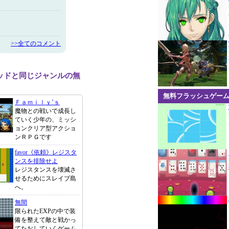
>>全てのコメント
ッドと同じジャンルの無
無料フラッシュゲー
Ｆａｍｉｌｙ’ｓ
魔物との戦いで成長し
ていく少年の、ミッシ
ョンクリア型アクショ
ンＲＰＧです
favor《依頼》レジスタ
ンスを排除せよ
レジスタンスを壊滅さ
せるためにスレイブ島
へ。
無間
限られたEXPの中で装
備を整えて敵と戦かっ
てたおしていくゲーム