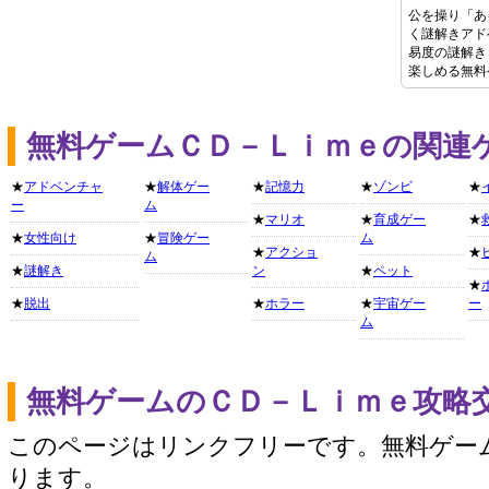
公を操り「あ
く謎解きアド
易度の謎解き
楽しめる無料
無料ゲームＣＤ－Ｌｉｍｅの関連
★
アドベンチャ
★
解体ゲー
★
記憶力
★
ゾンビ
★
ー
ム
★
マリオ
★
育成ゲー
★
★
女性向け
★
冒険ゲー
ム
★
アクショ
★
ム
★
謎解き
ン
★
ペット
★
★
脱出
★
ホラー
★
宇宙ゲー
ー
ム
無料ゲームのＣＤ－Ｌｉｍｅ攻略
このページはリンクフリーです。無料ゲー
ります。