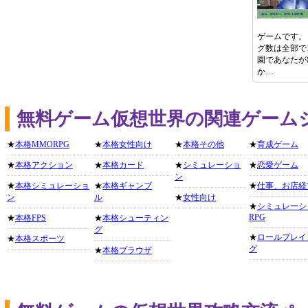
ゲームです。
グ数は全部で
園であなたが
か…
無料ゲーム仮想世界の関連ゲーム
★
本格MMORPG
★
本格女性向け
★
本格その他
★
育成ゲーム
★
本格アクション
★
本格カード
★
シミュレーショ
★
恋愛ゲーム
ン
★
本格シミュレーショ
★
本格ギャンブ
★
仕事、お店経
ン
ル
★
女性向け
★
シミュレーシ
RPG
★
本格FPS
★
本格シューティン
グ
★
ロールプレイ
★
本格スポーツ
グ
★
本格ブラウザ