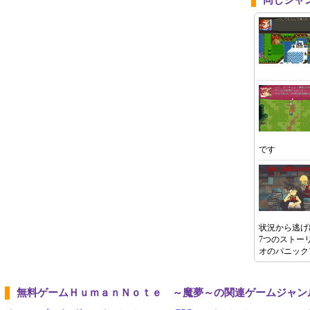
同じジャ
です
状況から逃げ
7つのストー
オのパニック
無料ゲームＨｕｍａｎＮｏｔｅ ～魔夢～の関連ゲームジャン