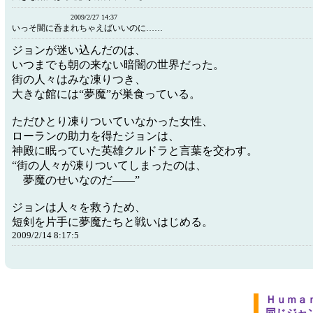
2009/2/27 14:37
いっそ闇に呑まれちゃえばいいのに……
ジョンが迷い込んだのは、
いつまでも朝の来ない暗闇の世界だった。
街の人々はみな凍りつき、
大きな館には“夢魔”が巣食っている。
ただひとり凍りついていなかった女性、
ローランの助力を得たジョンは、
神殿に眠っていた英雄クルドラと言葉を交わす。
“街の人々が凍りついてしまったのは、
夢魔のせいなのだ――”
ジョンは人々を救うため、
短剣を片手に夢魔たちと戦いはじめる。
2009/2/14 8:17:5
Ｈｕｍａ