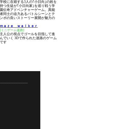
学校に在籍する3人の｢小日向｣の姓を
持つ生徒が｢小日向家｣を巡り戦う学
園伝奇アドベンチャーゲーム。異能
者同士の迫力あるバトルシーンとテ
ンポの良いストーリー展開が魅力の
ｍａｚｅ ｗａｌｋｅｒ
[ミニゲーム迷路]
主人公の視点でゴールを目指して進
んでいく 3Dで作られた迷路のゲーム
です