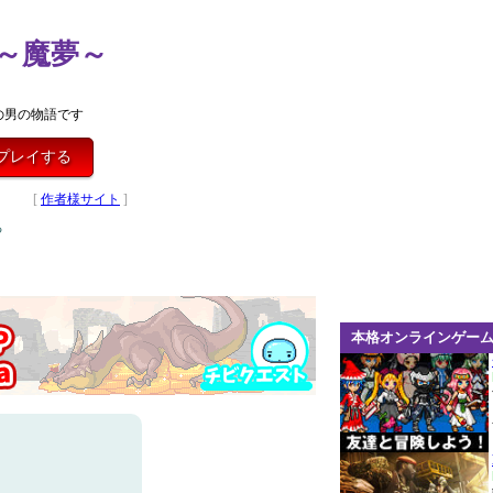
～魔夢～
の男の物語です
プレイする
[
作者様サイト
]
る
本格オンラインゲー