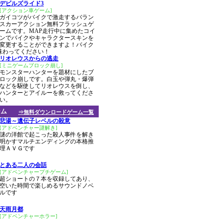
デビルズライド3
[アクション車ゲーム]
ガイコツがバイクで激走するバラン
スカーアクション無料フラッシュゲ
ームです。MAP走行中に集めたコイ
ンでバイクやキャラクタースキンを
変更することができますよ！バイク
味わってください！
リオレウスからの逃走
[ミニゲームブロック崩し]
モンスターハンターを題材にしたブ
ロック崩しです。白玉や弾丸・爆弾
などを駆使してリオレウスを倒し、
ハンターとアイルーを救ってくださ
い。
ーム
⇒無料ダウンロードゲーム一覧
悲湯～遺伝子レベルの殺意
[アドベンチャー謎解き]
謎の洋館で起こった殺人事件を解き
明かすマルチエンディングの本格推
理ＡＶＧです
とある二人の会話
[アドベンチャープチゲーム]
超ショートの７本を収録してあり、
空いた時間で楽しめるサウンドノベ
ルです
天雨月都
[アドベンチャーホラー]