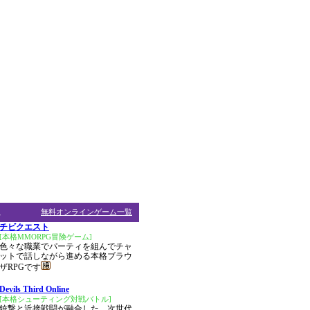
ム
無料オンラインゲーム一覧
チビクエスト
[本格MMORPG冒険ゲーム]
色々な職業でパーティを組んでチャ
ットで話しながら進める本格ブラウ
ザRPGです
Devils Third Online
[本格シューティング対戦バトル]
銃撃と近接戦闘が融合した、次世代