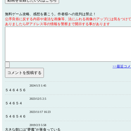
無料ゲーム攻略、感想を書こう。作者様への批判は禁止！
公序良俗に反する内容や違法な画像等、法にふれる画像のアップには気をつけ
ありましたらIPアドレス等の情報を警察まで開示する事があります
>>最近コ
2024/1/3 1:45
５４６４５６
2023/12/5 2:5
５４６５４
2023/11/17 16:23
５４６５４６
2019/2/3 5:58
大きな館には“夢魔”が巣食っている