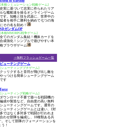
world of warship
[本格シミュレーション戦略ゲーム]
史実に基づいて忠実に作られたリア
ルな艦船達を操るオンラインゲーム
です。知略と技を武器に、世界中の
猛者を相手に勝利を納めて七つの海
にその名を刻め！
SDガンダムOP
[本格MMORPG戦争ゲーム]
全てのガンダム集結！機体カードを
合成強化！シンプルで遊びやすい本
格ブラウザゲーム
ム
⇒無料フラッシュゲーム一覧
ピューテングゲーム
[シューティングプチゲーム]
クッリクすると音符が飛び出し敵を
やっつける簡単シューテングゲーム
です
Force
[シューティング戦略ゲーム]
ダウンロード不要で遊べる戦闘機の
編成や製造など、自由度の高い無料
シューティングゲームです。通常の
シューティングゲームとは違い、1対
多ではなく多対多で戦闘が行われま
合わせ部隊を編成し、18種類ある兵
す。そして部隊のフォーメーションを
ょう！