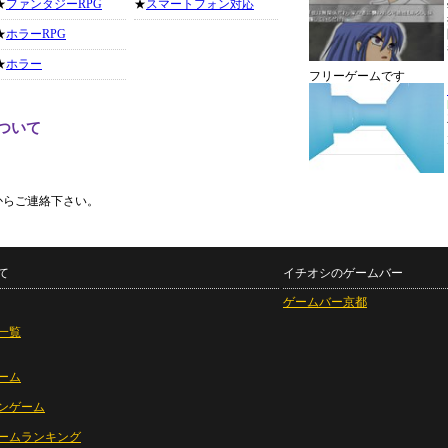
★
ファンタジーRPG
★
スマートフォン対応
★
ホラーRPG
★
ホラー
フリーゲームです
ついて
からご連絡下さい。
て
イチオシのゲームバー
ゲームバー京都
一覧
ーム
ンゲーム
ームランキング