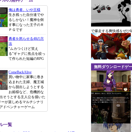
ンルの無料ゲーム
俺は勇者、いや王様
生き残った自分達でや
るしかない！魔神を倒
す事になった王子のＲ
ＰＧです
で爆走する爽快感をぜひ
勇者を怒らせる48の方
法
“ムカつくけど笑え
る”ギャグに焦点を絞っ
て作られた短編のRPG
無料ダウンロードゲ
ComeBackAlive
買い物中に家事に巻き
込まれた主婦、魔王城
から脱出しようとする
お姫様など、危機的な
出そうとする主人公を描いた
リーが楽しめるマルチシナリ
アドベンチャーゲーム
ル一覧