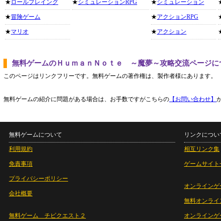
★
ロールプレイング
★
シミュレーションRPG
★
シミュレーション
★
冒険ゲーム
★
アクションRPG
★
マリオ
★
アクション
無料ゲームのＨｕｍａｎＮｏｔｅ ～魔夢～攻略交流ページに
このページはリンクフリーです。無料ゲームの著作権は、製作者様にあります。
無料ゲームの紹介に問題がある場合は、お手数ですがこちらの
【お問い合わせ】
無料ゲームについて
リンクについ
利用規約
相互リンク集
免責事項
ゲームサイト
プライバシーポリシー
オンラインゲ
会社概要
無料オンライ
無料ゲーム チビクエスト２
オンラインゲ