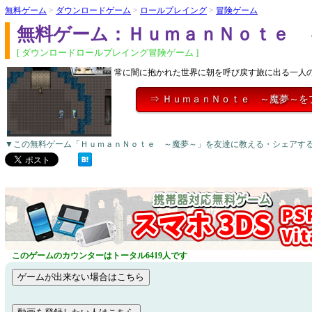
無料ゲーム
>
ダウンロードゲーム
>
ロールプレイング
>
冒険ゲーム
無料ゲーム：ＨｕｍａｎＮｏｔｅ 
[ ダウンロードロールプレイング冒険ゲーム ]
常に闇に抱かれた世界に朝を呼び戻す旅に出る一人
⇒ ＨｕｍａｎＮｏｔｅ ～魔夢～を
▼この無料ゲーム「ＨｕｍａｎＮｏｔｅ ～魔夢～」を友達に教える・シェアす
このゲームのカウンターはトータル6419人です