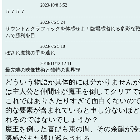
2023/10/8 3:52
５７５７
2023/7/6 5:24
サウンドとグラフィックを体感せよ！臨場感溢れる多彩な
ムで勝利を目
2023/7/6 5:10
ぼされ魔族の手を逃れ
2018/11/12 12:11
最先端の映像技術と独特の世界観
どういう物語か具体的には分かりませんが
は主人公と仲間達が魔王を倒してクリアで
これではありきたりすぎて面白くないの
的な要素が含まれていると申し分ないほど
れるのではないでしょうか？
魔王を倒した喜びも束の間、その余韻が冷
張感がまた張り巡らされる。