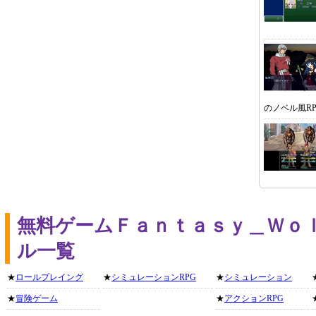
のノベル風R
無料ゲームＦａｎｔａｓｙ＿Ｗｏ
ル一覧
★
ロールプレイング
★
シミュレーションRPG
★
シミュレーション
★
冒険ゲーム
★
アクションRPG