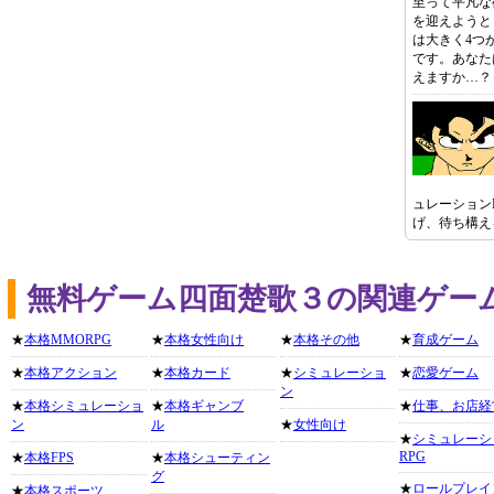
至って平凡な
を迎えようと
は大きく4つが
です。あなた
えますか…？
ュレーション
げ、待ち構え
無料ゲーム四面楚歌３の関連ゲー
★
本格MMORPG
★
本格女性向け
★
本格その他
★
育成ゲーム
★
本格アクション
★
本格カード
★
シミュレーショ
★
恋愛ゲーム
ン
★
本格シミュレーショ
★
本格ギャンブ
★
仕事、お店経
ン
ル
★
女性向け
★
シミュレーシ
RPG
★
本格FPS
★
本格シューティン
グ
★
ロールプレイ
★
本格スポーツ