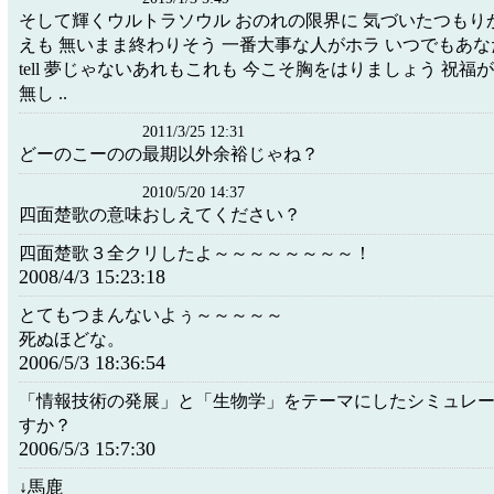
そして輝くウルトラソウル おのれの限界に 気づいたつもりか
えも 無いまま終わりそう 一番大事な人がホラ いつでもあなたを
tell 夢じゃないあれもこれも 今こそ胸をはりましょう 祝福
無し ..
2011/3/25 12:31
どーのこーのの最期以外余裕じゃね？
2010/5/20 14:37
四面楚歌の意味おしえてください？
四面楚歌３全クリしたよ～～～～～～～～！
2008/4/3 15:23:18
とてもつまんないよぅ～～～～～
死ぬほどな。
2006/5/3 18:36:54
「情報技術の発展」と「生物学」をテーマにしたシミュレ
すか？
2006/5/3 15:7:30
↓馬鹿