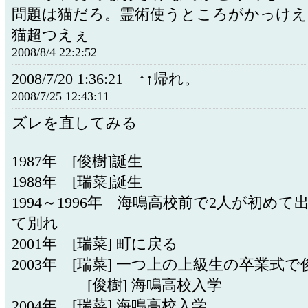
問題は猫だろ。霊術使うところがかっけえ
猫超つえぇ
2008/8/4 22:2:52
2008/7/20 1:36:21 ↑↑帰れ。
2008/7/25 12:43:11
ズレを直してみる
1987年 [俊樹]誕生
1988年 [瑞菜]誕生
1994～1996年 海鳴高校前で2人が初め
て別れ
2001年 [瑞菜] 町に戻る
2003年 [瑞菜] 一つ上の上級生の卒業式
[俊樹] 海鳴高校入学
2004年 [瑞菜] 海鳴高校入学