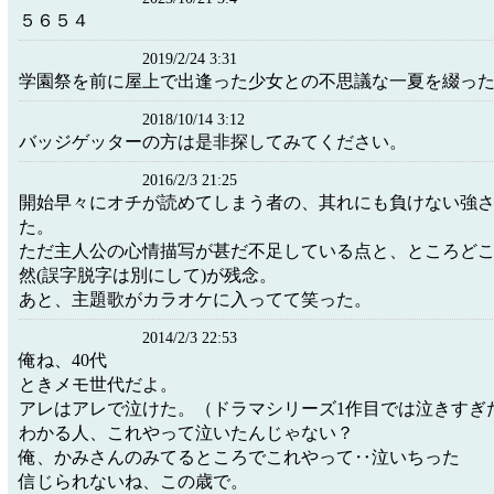
５６５４
2019/2/24 3:31
学園祭を前に屋上で出逢った少女との不思議な一夏を綴っ
2018/10/14 3:12
バッジゲッターの方は是非探してみてください。
2016/2/3 21:25
開始早々にオチが読めてしまう者の、其れにも負けない強
た。
ただ主人公の心情描写が甚だ不足している点と、ところど
然(誤字脱字は別にして)が残念。
あと、主題歌がカラオケに入ってて笑った。
2014/2/3 22:53
俺ね、40代
ときメモ世代だよ。
アレはアレで泣けた。（ドラマシリーズ1作目では泣きすぎ
わかる人、これやって泣いたんじゃない？
俺、かみさんのみてるところでこれやって‥泣いちった
信じられないね、この歳で。