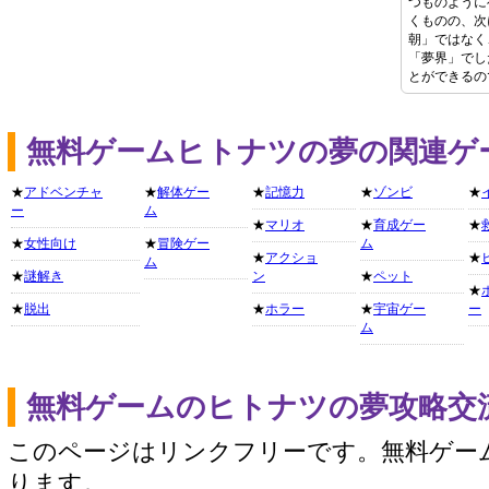
つものように
くものの、次
朝」ではなく
「夢界」でし
とができるの
無料ゲームヒトナツの夢の関連ゲ
★
アドベンチャ
★
解体ゲー
★
記憶力
★
ゾンビ
★
ー
ム
★
マリオ
★
育成ゲー
★
★
女性向け
★
冒険ゲー
ム
★
アクショ
★
ム
★
謎解き
ン
★
ペット
★
★
脱出
★
ホラー
★
宇宙ゲー
ー
ム
無料ゲームのヒトナツの夢攻略交
このページはリンクフリーです。無料ゲー
ります。