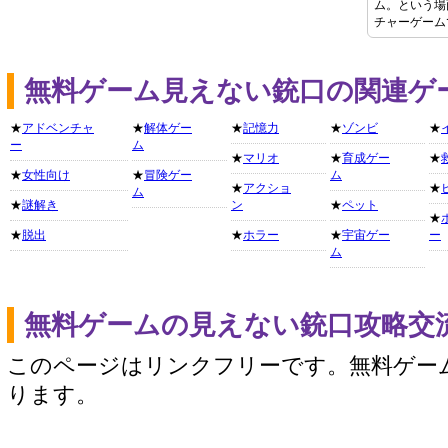
ム。という場
チャーゲーム
無料ゲーム見えない銃口の関連ゲ
★
アドベンチャ
★
解体ゲー
★
記憶力
★
ゾンビ
★
ー
ム
★
マリオ
★
育成ゲー
★
★
女性向け
★
冒険ゲー
ム
★
アクショ
★
ム
★
謎解き
ン
★
ペット
★
★
脱出
★
ホラー
★
宇宙ゲー
ー
ム
無料ゲームの見えない銃口攻略交
このページはリンクフリーです。無料ゲー
ります。