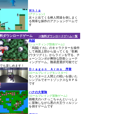
Ｗｈｉｐ
[アクション]
次々と出てくる棒人間達を倒しまく
る簡単な操作のアクションゲームで
す
料ダウンロードゲーム
⇒無料ダウンロードゲーム一覧
烏賊
[シューティング防衛ゲーム]
「烏賊(イカ)」のキャラクターを操作
して画面上部から迫ってくる「歌鶫
(ウタツグミ)」からラインを守る、チ
ェーンコンボが爽快な防衛シューテ
ィングゲーム。難易度選択可能でど
でも楽しめます！
Ｄｒａｇｏｎ Ａｒｍｓ 序章
[ロールプレイングモンスター]
モンスターと人間との戦いを描いた
シンプルでオートゾックスなＲＰＧ
です
ハナの大冒険
[ロールプレイング冒険ゲーム]
雑種犬のハナっこちゃんといっしょ
に冒険しながら悪の大王ウィルソン
を倒すゲームです