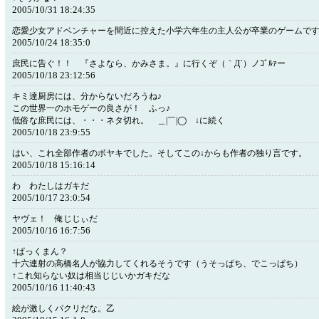
2005/10/31 18:24:35
恋愛少女アドベンチャーを間近に控えた小学六年生の主人公が卒業のゲームで
2005/10/24 18:35:0
庶民に告ぐ！！ 『さよなら、かみさま。』に行くぞ（｀Д´）ノｺﾞﾙｧー
2005/10/18 23:12:56
キミ達厨房には、分からないだろうね♪
この世界一のホモゲーの良さが！ ふっ♪
低俗な庶民には、・・・ネタ切れ。 ＿|￣|◯ ↓に続く
2005/10/18 23:9:55
はい、これ全部作者のボヤキでした。そしてこの↓からも作者の独り言です。
2005/10/18 15:16:14
わ わたしはガキだ
2005/10/17 23:0:54
ヤヴェ！ 俺じじぃだ
2005/10/16 16:7:56
↑ぱっくまん？
十六連射の高橋名人が協力してくれるそうです（うそっぱち、でこっぱち）
↑これ知らない奴は相当じじいかガキだな
2005/10/16 11:40:43
絵が激しくパクリだな。乙