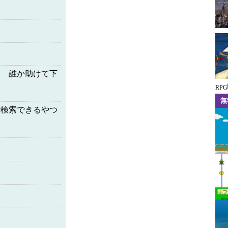
ぃ 誰か助けて下
RPG
無
で検索できるやつ