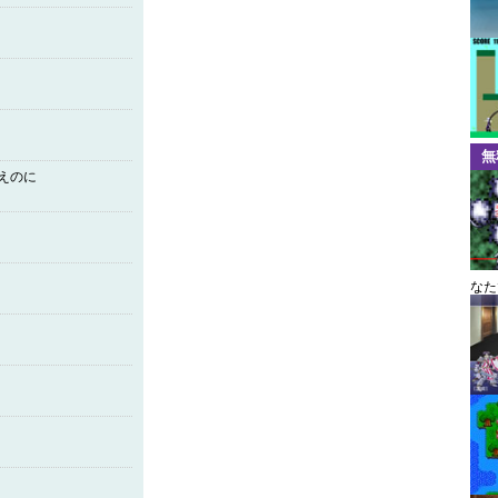
無
えのに
なた