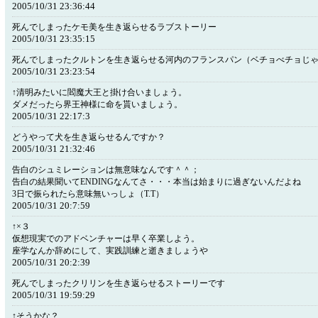
2005/10/31 23:36:44
死んでしまったケモ美を生き返らせるラブストーリー
2005/10/31 23:35:15
死んでしまったクルトンを生き返らせる河内のフランスパン（ベチョべチョじ
2005/10/31 23:23:54
↑清明みたいに閻魔大王と掛け合いましょう。
ダメだったら界王神様に命を貰いましょう。
2005/10/31 22:17:3
どうやって犬を生き返らせるんですか？
2005/10/31 21:32:46
告白のシュミレーションは無意味なんです＾＾；
告白の結果聞いてENDINGなんてさ・・・本当は始まりに過ぎないんだよね
3日で振られたら意味無いっしょ（T.T）
2005/10/31 20:7:59
↑×３
仮想現実でのアドベンチャーは早く卒業しよう。
座学なんか辞めにして、実践訓練と逝きましょうや
2005/10/31 20:2:39
死んでしまったクリリンを生き返らせるストーリーです
2005/10/31 19:59:29
↑そうかな？