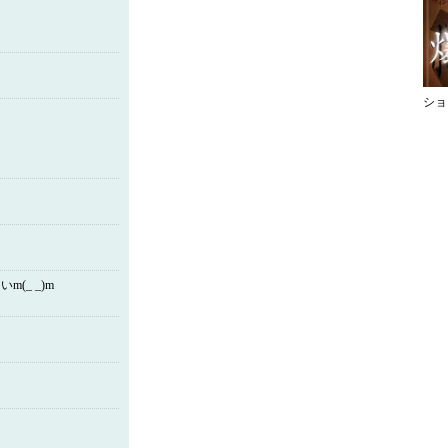
ショ
_ _)m