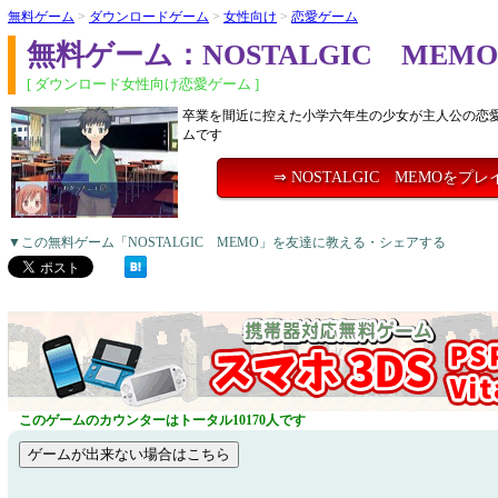
無料ゲーム
>
ダウンロードゲーム
>
女性向け
>
恋愛ゲーム
無料ゲーム：NOSTALGIC MEMO
[ ダウンロード女性向け恋愛ゲーム ]
卒業を間近に控えた小学六年生の少女が主人公の恋
ムです
⇒ NOSTALGIC MEMOをプ
▼この無料ゲーム「NOSTALGIC MEMO」を友達に教える・シェアする
このゲームのカウンターはトータル10170人です