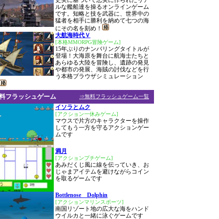
史実に基づいて忠実に作られたリア
ルな艦船達を操るオンラインゲーム
です。知略と技を武器に、世界中の
猛者を相手に勝利を納めて七つの海
にその名を刻め！
大航海時代Ｖ
[本格MMORPG冒険ゲーム]
15年ぶりのナンバリングタイトルが
登場！大海原を舞台に航海士たちと
あらゆる大陸を冒険し、遺跡の発見
や都市の発展、海賊の討伐などを行
う本格ブラウザシミュレーション
料フラッシュゲーム
⇒無料フラッシュゲーム一覧
イソラとムク
[アクション一休みゲーム]
マウスで片方のキャラクターを操作
してもう一方を守るアクションゲー
ムです
満月
[アクションプチゲーム]
あみだくじ風に線を伝っていき、お
じゃまアイテムを避けながらコイン
を取るゲームです
Bottlenose Dolphin
[アクションマリンスポーツ]
南国リゾート地の広大な海をハンド
ウイルカと一緒に泳ぐゲームです