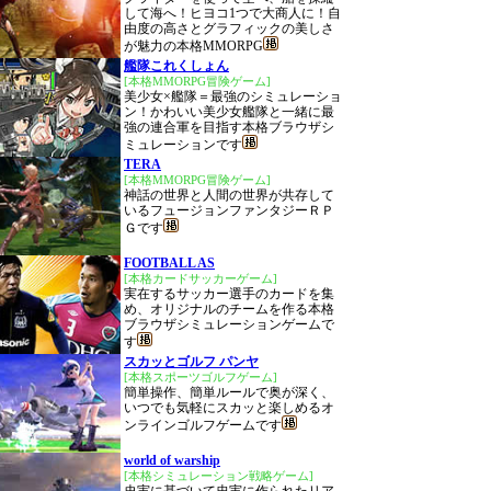
して海へ！ヒヨコ1つで大商人に！自
由度の高さとグラフィックの美しさ
が魅力の本格MMORPG
艦隊これくしょん
[本格MMORPG冒険ゲーム]
美少女×艦隊＝最強のシミュレーショ
ン！かわいい美少女艦隊と一緒に最
強の連合軍を目指す本格ブラウザシ
ミュレーションです
TERA
[本格MMORPG冒険ゲーム]
神話の世界と人間の世界が共存して
いるフュージョンファンタジーＲＰ
Ｇです
FOOTBALL AS
[本格カードサッカーゲーム]
実在するサッカー選手のカードを集
め、オリジナルのチームを作る本格
ブラウザシミュレーションゲームで
す
スカッとゴルフ パンヤ
[本格スポーツゴルフゲーム]
簡単操作、簡単ルールで奥が深く、
いつでも気軽にスカッと楽しめるオ
ンラインゴルフゲームです
world of warship
[本格シミュレーション戦略ゲーム]