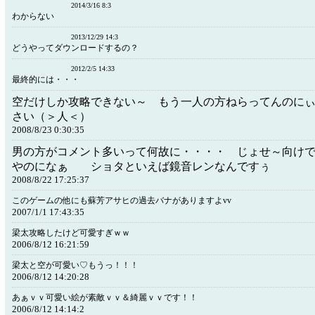
2014/3/16 8:3
わからない
2013/12/29 14:3
どうやってダウンロードするの？
2012/2/5 14:33
最終的には・・・
空だけしか攻略できない～ もう一人の方ねらってんのに
さい（＞人＜）
2008/8/23 0:30:35
男の方がコメント多いって何故に・・・・ じょせ～向け
やのになぁ ショタといえば鏡音レンなんですぅ
2008/8/22 17:25:37
このゲームの他にも蘇芳アサヒの過去バナがありますよvv
2007/1/1 17:43:35
梁太攻略したけど可愛すぎｗｗ
2006/8/12 16:21:59
梁太と空が可愛い♡もうっ！！！
2006/8/12 14:20:28
あぁｖｖ可愛い絵が素敵ｖｖ＆綺麗ｖｖです！！
2006/8/12 14:14:2