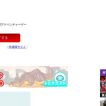
愛アドベンチャーゲー
レイする
[
作者様サイト
]
本