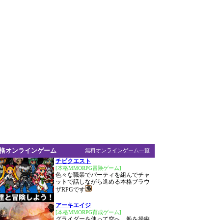
格オンラインゲーム
無料オンラインゲーム一覧
チビクエスト
[本格MMORPG冒険ゲーム]
色々な職業でパーティを組んでチャ
ットで話しながら進める本格ブラウ
ザRPGです
アーキエイジ
[本格MMORPG育成ゲーム]
グライダーを使って空へ、船を操縦