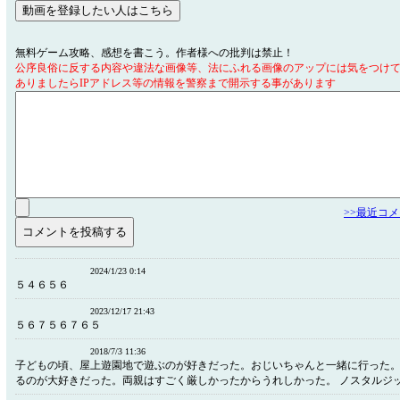
無料ゲーム攻略、感想を書こう。作者様への批判は禁止！
公序良俗に反する内容や違法な画像等、法にふれる画像のアップには気をつけ
ありましたらIPアドレス等の情報を警察まで開示する事があります
>>最近コ
2024/1/23 0:14
５４６５６
2023/12/17 21:43
５６７５６７６５
2018/7/3 11:36
子どもの頃、屋上遊園地で遊ぶのが好きだった。おじいちゃんと一緒に行った
るのが大好きだった。両親はすごく厳しかったからうれしかった。 ノスタルジ