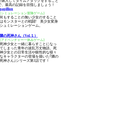
を購入してタイムアタックをすること
で、最高の記録を目指しましょう！
papillion
[シミュレーション冒険ゲーム]
何もすることの無い少女のすること
はモンスターとの戦闘! 美少女変身
シュミレーションゲーム。
隣の死神さん（Vol.１）
[アドベンチャー一休みゲーム]
死神少女と一緒に暮らすことになっ
てしまった青年の波乱万丈物語。死
神少女との日常生活や個性的な様々
なキャラクターの登場を描いた｢隣の
死神さん｣シリーズ第1話です！