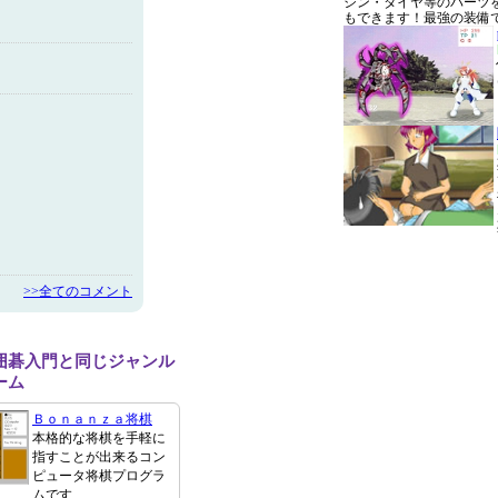
ジン・タイヤ等のパーツ
もできます！最強の装備
>>全てのコメント
囲碁入門と同じジャンル
ーム
Ｂｏｎａｎｚａ将棋
本格的な将棋を手軽に
指すことが出来るコン
ピュータ将棋プログラ
ムです