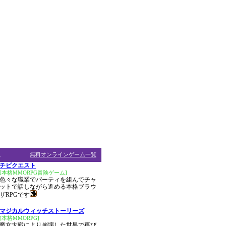
ム
無料オンラインゲーム一覧
チビクエスト
[本格MMORPG冒険ゲーム]
色々な職業でパーティを組んでチャ
ットで話しながら進める本格ブラウ
ザRPGです
マジカルウィッチストーリーズ
[本格MMORPG]
魔女大戦により崩壊した世界で再び