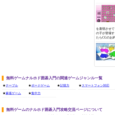
を衰弱させて
の子が登場す
たらCGのお
無料ゲームナルホド囲碁入門の関連ゲームジャンル一覧
★
テーブル
★
ボードゲーム
★
記憶力
★
スマートフォン対応
★
麻雀ゲーム
★
集中力
無料ゲームのナルホド囲碁入門攻略交流ページについて