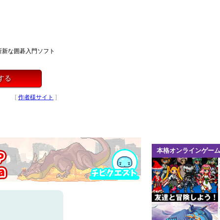
斬新な囲碁入門ソフト
する
[
作者様サイト
]
本格オンラインゲー