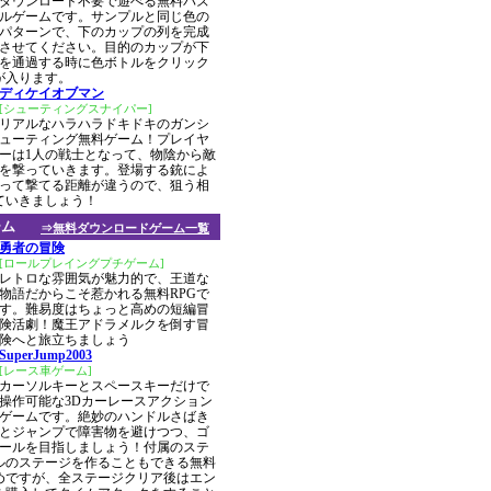
ダウンロード不要で遊べる無料パズ
ルゲームです。サンプルと同じ色の
パターンで、下のカップの列を完成
させてください。目的のカップが下
を通過する時に色ボトルをクリック
が入ります。
ディケイオブマン
[シューティングスナイパー]
リアルなハラハラドキドキのガンシ
ューティング無料ゲーム！プレイヤ
ーは1人の戦士となって、物陰から敵
を撃っていきます。登場する銃によ
って撃てる距離が違うので、狙う相
ていきましょう！
ーム
⇒無料ダウンロードゲーム一覧
勇者の冒険
[ロールプレイングプチゲーム]
レトロな雰囲気が魅力的で、王道な
物語だからこそ惹かれる無料RPGで
す。難易度はちょっと高めの短編冒
険活劇！魔王アドラメルクを倒す冒
険へと旅立ちましょう
SuperJump2003
[レース車ゲーム]
カーソルキーとスペースキーだけで
操作可能な3Dカーレースアクション
ゲームです。絶妙のハンドルさばき
とジャンプで障害物を避けつつ、ゴ
ールを目指しましょう！付属のステ
ルのステージを作ることもできる無料
めですが、全ステージクリア後はエン