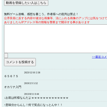
無料ゲーム攻略、感想を書こう。作者様への批判は禁止！
公序良俗に反する内容や違法な画像等、法にふれる画像のアップには気をつけ
ありましたらIPアドレス等の情報を警察まで開示する事があります
>>最近コ
2023/12/10 2:58
６５６７５
2019/2/3 5:52
オカリナ入門
2013/8/11 0:44
↓お前は何様なんだよｗｗｗｗｗｗｗｗｗｗｗｗｗ
↑意味分からんし！何で笑点になっとんや！！