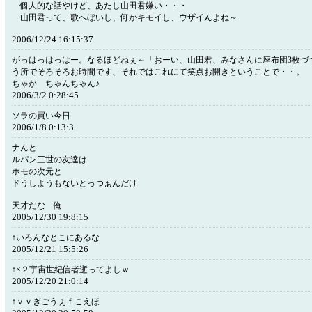
個人的な話やけど、あたし山田君嫌い・・・
山田君って、歌へぼいし、何かキモイし、ウザイんよね～
2006/12/24 16:15:37
がっはっはっはー。なるほどねぇ～「おーい、山田君、みなさんに座布団3枚づ
う所でそろそろお時間です、それではこれにて笑点お開きということで・・。 
ちゃか ちゃんちゃん♪
2006/3/2 0:28:45
ソラの買い今日
2006/1/8 0:13:3
ナんと
ルパン三世の友達は
ホモの次元と
ドうしようもないとっつぁんだけ
天才だな 俺
2005/12/30 19:8:15
↑いろんなとこにあるな
2005/12/21 15:5:26
↑×２宇宙世紀信者逝ってよしｗ
2005/12/20 21:0:14
↑ｖｖぎごうぇｆこえほ