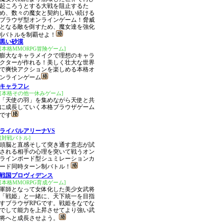
起ころうとする大戦を阻止するた
め、数々の魔女と契約し戦い続ける
ブラウザ型オンラインゲーム！脅威
となる敵を倒すため、魔女達を強化
制バトルを制覇せよ！
黒い砂漠
[本格MMORPG冒険ゲーム]
膨大なキャラメイクで理想のキャラ
クターが作れる！美しく壮大な世界
で爽快アクションを楽しめる本格オ
ンラインゲーム
キャラフレ
[本格その他一休みゲーム]
「天使の羽」を集めながら天使と共
に成長していく本格ブラウザゲーム
です
ライバルアリーナVS
[対戦バトル]
頭脳と直感そして突き通す意志が試
される相手の心理を突いて戦うオン
ラインボード型シュミレーションカ
ード同時ターン制バトル！
戦国プロヴィデンス
[本格MMORPG育成ゲーム]
軍師となって女体化した美少女武将
「戦姫」と一緒に、天下統一を目指
すブラウザRPGです。戦姫をなでな
でして能力を上昇させてより強い武
将へと成長させよう。