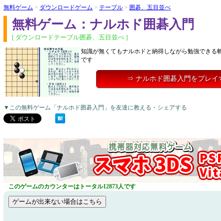
無料ゲーム
>
ダウンロードゲーム
>
テーブル
>
囲碁、五目並べ
無料ゲーム：ナルホド囲碁入門
[ ダウンロードテーブル囲碁、五目並べ ]
知識が無くてもナルホドと納得しながら勉強できる
です
⇒ ナルホド囲碁入門をプレイ
▼この無料ゲーム「ナルホド囲碁入門」を友達に教える・シェアする
このゲームのカウンターはトータル12873人です