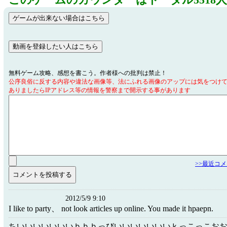
このゲームのカウンターはトータル5518
無料ゲーム攻略、感想を書こう。作者様への批判は禁止！
公序良俗に反する内容や違法な画像等、法にふれる画像のアップには気をつけ
ありましたらIPアドレス等の情報を警察まで開示する事があります
>>最近コ
2012/5/9 9:10
I like to party、 not look articles up online. You made it hpaepn.
ちいいいいいいいｂｂｂっびいいいいいいいｋっこっこお