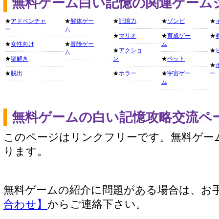
無料ゲーム白い記憶の関連ゲーム
★
アドベンチャ
★
解体ゲー
★
記憶力
★
ゾンビ
★
ー
ム
★
マリオ
★
育成ゲー
★
★
女性向け
★
冒険ゲー
ム
★
アクショ
★
ム
★
謎解き
ン
★
ペット
★
★
脱出
★
ホラー
★
宇宙ゲー
ー
ム
無料ゲームの白い記憶攻略交流ペ
このページはリンクフリーです。無料ゲー
ります。
無料ゲームの紹介に問題がある場合は、お
合わせ】
からご連絡下さい。