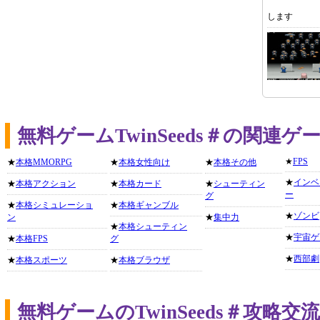
します
無料ゲームTwinSeeds＃の関連
★
FPS
★
本格MMORPG
★
本格女性向け
★
本格その他
★
インベ
★
本格アクション
★
本格カード
★
シューティン
ー
グ
★
本格シミュレーショ
★
本格ギャンブル
★
ゾンビ
ン
★
集中力
★
本格シューティン
★
宇宙ゲ
★
本格FPS
グ
★
西部劇
★
本格スポーツ
★
本格ブラウザ
無料ゲームのTwinSeeds＃攻略