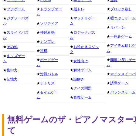
★
ミニゲーム
★
パズル
★
学習ゲーム
★
迷路
★
プチゲーム
★
トランプゲー
★
脳トレ
★
ブロック崩し
ム
★
ジグソーパズ
★
マッチ３ゲー
★
暇つぶしゲーム
ル
★
ソリティア
ム
★
リバーシ
★
スライドパズ
★
神経衰弱
★
ロジックパズ
★
一休みゲーム
ル
ル
★
ナンプレ
★
アイテム探しゲ
★
その他
★
お絵かきロジッ
★
将棋
ム
ク
★
キッズゲー
★
ボードゲー
★
間違い探しゲー
ム
★
女性向け
ム
ム
★
集中力
★
解体ゲーム
★
対戦バトル
★
マインスイーパ
★
記憶力
★
謎解き
★
テトリス
★
誘導ゲーム
★
クイズ問題
★
セイムゲー
★
バランスゲーム
ム
★
算数ゲーム
無料ゲームのザ・ピアノマスター
て