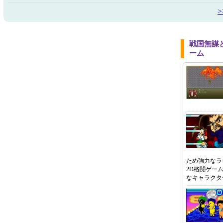
戦国無謀
ーム
ため強力なラ
2D格闘ゲー
なキャラクタ