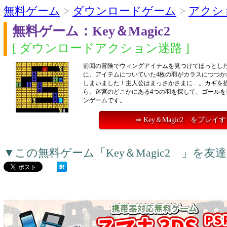
無料ゲーム
>
ダウンロードゲーム
>
アクシ
無料ゲーム：Key＆Magic2
[ ダウンロードアクション迷路 ]
前回の冒険でウィングアイテムを見つけてほっとし
に、アイテムについていた4枚の羽がカラスにつつか
しまいました！主人公はまっさかさまに…。カギを
ら、迷宮のどこかにある4つの羽を探して、ゴールを
ンゲームです。
⇒ Key＆Magic2 をプレイ
▼この無料ゲーム「Key＆Magic2 」を