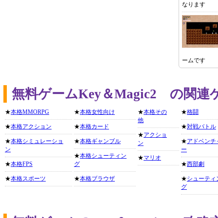
なります
ームです
無料ゲームKey＆Magic2 の関
★
本格MMORPG
★
本格女性向け
★
本格その
★
格闘
他
★
本格アクション
★
本格カード
★
対戦バトル
★
アクショ
★
本格シミュレーショ
★
本格ギャンブル
★
アドベンチ
ン
ン
ー
★
本格シューティン
★
マリオ
★
本格FPS
グ
★
西部劇
★
本格スポーツ
★
本格ブラウザ
★
シューティ
グ