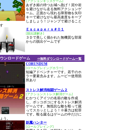
[アクションキッズゲーム]
あずき姫の待つお城へ急げ！泥や岩
を避けながら走る無料アクションゲ
ーム。正面から現れる障害物を矢印
キーで避けながら最高速度をキープ
しましょう！ジャンプで避けること
す
Ｅｓｃａｐｅｒｓ＃０１
[脱出謎解き]
３Ｄで美しく描かれた無機質な部屋
からの脱出ゲームです
ウンロードゲーム
⇒無料ダウンロードゲーム一覧
CORUNDUM
[ロールプレイングホラー]
短編アドベンチャーです。若干のホ
ラー要素含みます。ムービー使用箇
所あり
ストレス解消格闘ゲーム２
[アクションストレス解消ゲーム]
むかつくアイツの名前の敵を作成
し、ボッコボコにするストレス解消
ゲームです。無抵抗な敵を殴って蹴
ってスカッとしよう！※暴力は犯罪
です。殴る蹴るはゲームの中だけに
ょう。
妖魔ハンター
[ロールプレイング]