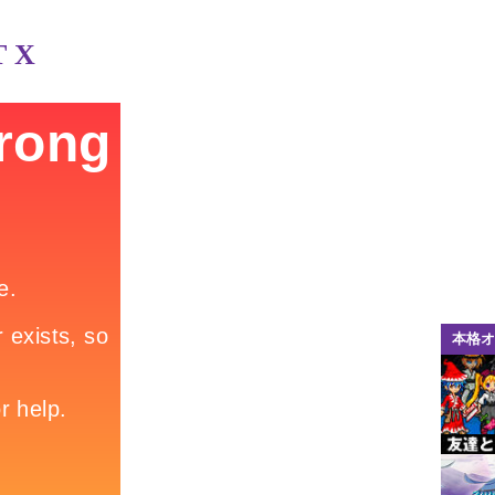
 X
本格オ