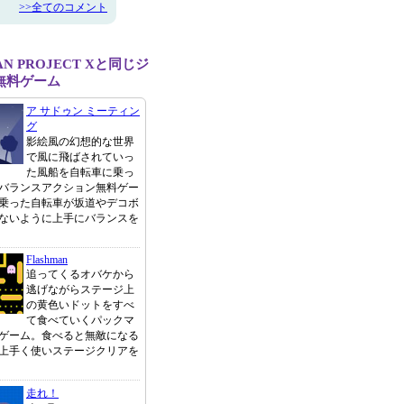
>>全てのコメント
N PROJECT Xと同じジ
無料ゲーム
ア サドゥン ミーティン
グ
影絵風の幻想的な世界
で風に飛ばされていっ
た風船を自転車に乗っ
バランスアクション無料ゲー
乗った自転車が坂道やデコボ
ないように上手にバランスを
Flashman
追ってくるオバケから
逃げながらステージ上
の黄色いドットをすべ
て食べていくパックマ
ゲーム。食べると無敵になる
上手く使いステージクリアを
走れ！