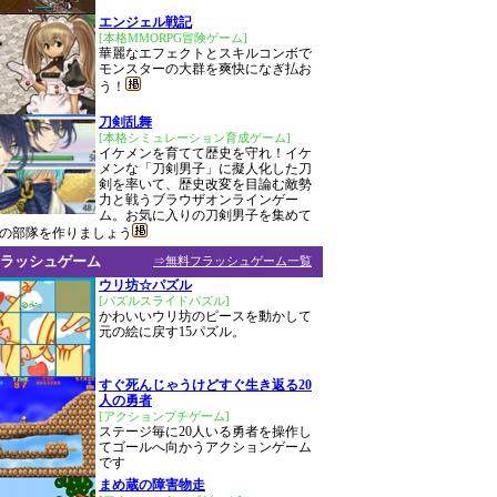
エンジェル戦記
[本格MMORPG冒険ゲーム]
華麗なエフェクトとスキルコンボで
モンスターの大群を爽快になぎ払お
う！
刀剣乱舞
[本格シミュレーション育成ゲーム]
イケメンを育てて歴史を守れ！イケ
メンな「刀剣男子」に擬人化した刀
剣を率いて、歴史改変を目論む敵勢
力と戦うブラウザオンラインゲー
ム。お気に入りの刀剣男子を集めて
の部隊を作りましょう
ラッシュゲーム
⇒無料フラッシュゲーム一覧
ウリ坊☆パズル
[パズルスライドパズル]
かわいいウリ坊のピースを動かして
元の絵に戻す15パズル。
すぐ死んじゃうけどすぐ生き返る20
人の勇者
[アクションプチゲーム]
ステージ毎に20人いる勇者を操作し
てゴールへ向かうアクションゲーム
です
まめ蔵の障害物走