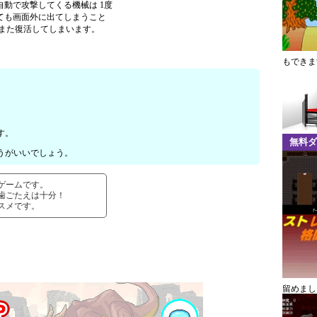
自動で攻撃してくる機械は 1度
ても画面外に出てしまうこと
 また復活してしまいます。
もできま
す。
無料ダ
うがいいでしょう。
ゲームです。
歯ごたえは十分！
スメです。
留めまし