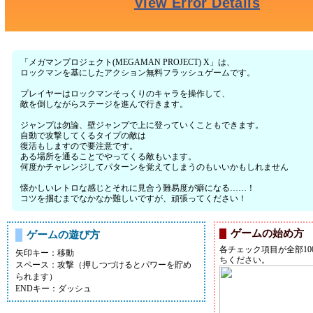
「メガマンプロジェクト(MEGAMAN PROJECT) X」は、
ロックマンを基にしたアクション無料フラッシュゲームです。
プレイヤーはロックマンそっくりのキャラを操作して、
敵を倒しながらステージを進んで行きます。
ジャンプは勿論、壁ジャンプで上に登っていくこともできます。
自動で攻撃してくるタイプの敵は
復活もしますので要注意です。
ある場所を通ることでやってくる敵もいます。
何度かチャレンジしてパターンを覚えてしまうのもいいかもしれません
懐かしいレトロな感じとそれに見合う難易度が癖になる……！
コツを掴むまでなかなか難しいですが、頑張ってください！
ゲームの始め方
ゲームの遊び方
各チェック項目が全部10
矢印キー：移動
ちください。
スペース：攻撃（押しつづけるとパワーを貯め
られます）
ENDキー：ダッシュ