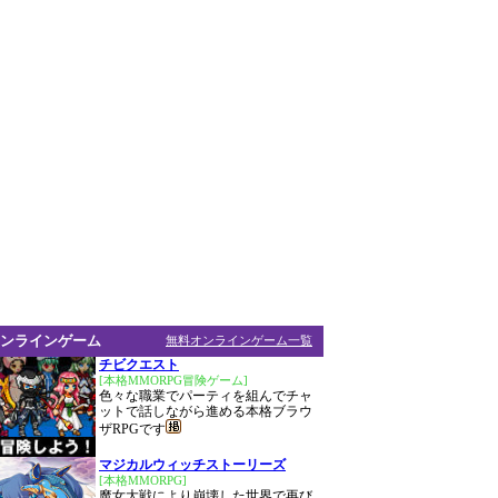
ンラインゲーム
無料オンラインゲーム一覧
チビクエスト
[本格MMORPG冒険ゲーム]
色々な職業でパーティを組んでチャ
ットで話しながら進める本格ブラウ
ザRPGです
マジカルウィッチストーリーズ
[本格MMORPG]
魔女大戦により崩壊した世界で再び