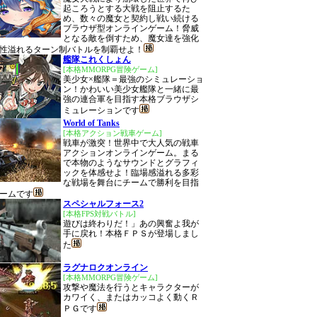
起ころうとする大戦を阻止するた
め、数々の魔女と契約し戦い続ける
ブラウザ型オンラインゲーム！脅威
となる敵を倒すため、魔女達を強化
性溢れるターン制バトルを制覇せよ！
艦隊これくしょん
[本格MMORPG冒険ゲーム]
美少女×艦隊＝最強のシミュレーショ
ン！かわいい美少女艦隊と一緒に最
強の連合軍を目指す本格ブラウザシ
ミュレーションです
World of Tanks
[本格アクション戦車ゲーム]
戦車が激突！世界中で大人気の戦車
アクションオンラインゲーム。まる
で本物のようなサウンドとグラフィ
ックを体感せよ！臨場感溢れる多彩
な戦場を舞台にチームで勝利を目指
ームです
スペシャルフォース2
[本格FPS対戦バトル]
遊びは終わりだ！」あの興奮よ我が
手に戻れ！本格ＦＰＳが登場しまし
た
ラグナロクオンライン
[本格MMORPG冒険ゲーム]
攻撃や魔法を行うとキャラクターが
カワイく、またはカッコよく動くＲ
ＰＧです