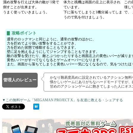
溜め攻撃を行えば大体の敵が 1発で
体力と残機は画面の左上に表示され
この
倒すことが出来ます。
ています。
壊し
うまく使っていきましょう。
下に落ちてしまうと1機分減ってしま
で、
うので気を付けましょう。
攻略ポイント
通常のロックマンと同じように、通常の攻撃のほかに、
力を貯めてより強い攻撃をすることができ、
力を貯めた状態で移動することもできます。
壁に足を抱えるようにしてジャンプすることもできます。
敵の攻撃を受けたり、敵とぶつかったりすると画面左上の黄色いバーが減りま
黄色いバーがすべてなくなるとゲームオーバーになります。
また、画面から落ちてしまうと黄色いバー一気になくなるので、気をつけたほ
かなり難易度高めに設定されているアクション無料
管理人のレビュー
懐かしいゲームにありがちなハードモードですが、
甘めのアクションゲームに飽きてしまった人にオス
▼この無料ゲーム「MEGAMAN PROJECT X」を友達に教える・シェアする