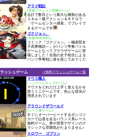
アラド戦記
[本格アクション冒険ゲーム]
合計で数百という膨大な種類がある
スキル！横アクション＆ＲＰＧで
「ゲームセンター感覚」でプレイで
きるゲームです
ゴクジョッ。
[本格MMORPG]
コミック『ゴクジョッ。～極楽院女
子高寮物語～』がパンツ争奪バトル
ゲームとなってブラウザゲームに登
場しました！全国の女子校生による
パンツ争奪戦に身を投じてみてくだ
ラッシュゲーム
⇒無料フラッシュゲーム一覧
マウス職人
[ミニゲームキッズゲーム]
マウスをどれだけ上手く使えるかを
競うミニゲームです。色んな状況が
用意されています
アラウンドザワールド
[レース車ゲーム]
すぐにオーバーヒートするポンコツ
カーで山道を走るバランス系レース
無料ゲーム。車や背景デザインのク
ラシックな雰囲気がたまりません♪
スロワー ゴブリン