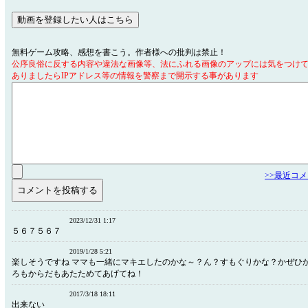
無料ゲーム攻略、感想を書こう。作者様への批判は禁止！
公序良俗に反する内容や違法な画像等、法にふれる画像のアップには気をつけ
ありましたらIPアドレス等の情報を警察まで開示する事があります
>>最近コ
2023/12/31 1:17
５６７５６７
2019/1/28 5:21
楽しそうですね ママも一緒にマキエしたのかな～？ん？すもぐりかな？かぜひ
ろもからだもあたためてあげてね！
2017/3/18 18:11
出来ない