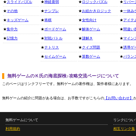
★
スライドパズル
★
神経衰弱
★
ロジックパズル
★
リバー
★
その他
★
ナンプレ
★
お絵かきロジック
★
一休み
★
キッズゲーム
★
将棋
★
女性向け
★
アイテ
★
集中力
★
ボードゲーム
★
解体ゲーム
★
間違い
★
記憶力
★
対戦バトル
★
謎解き
★
マイン
★
テトリス
★
クイズ問題
★
誘導ゲ
★
セイムゲーム
★
算数ゲーム
★
バラン
無料ゲームのＫ氏の海底探検♪攻略交流ページについて
このページはリンクフリーです。無料ゲームの著作権は、製作者様にあります。
無料ゲームの紹介に問題がある場合は、お手数ですがこちらの
【お問い合わせ】
無料ゲームについて
リンクについ
利用規約
相互リンク集