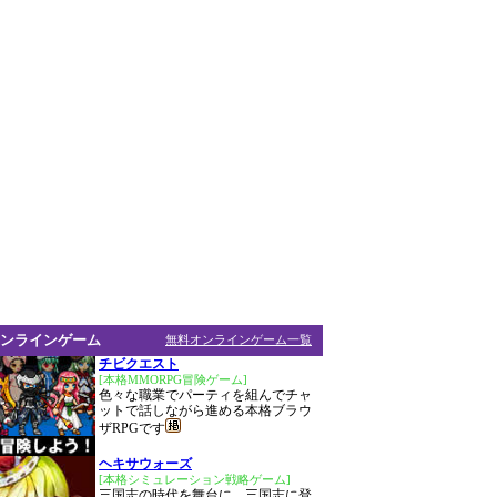
ンラインゲーム
無料オンラインゲーム一覧
チビクエスト
[本格MMORPG冒険ゲーム]
色々な職業でパーティを組んでチャ
ットで話しながら進める本格ブラウ
ザRPGです
ヘキサウォーズ
[本格シミュレーション戦略ゲーム]
三国志の時代を舞台に、三国志に登