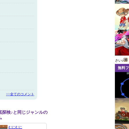
さい♪
無料フ
>>全てのコメント
底探検♪と同じジャンルの
ム
むにむに