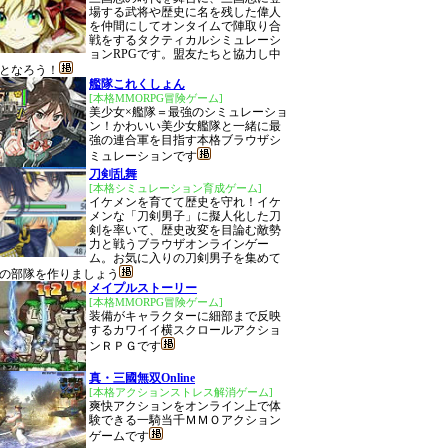
場する武将や歴史に名を残した偉人
を仲間にしてオンタイムで陣取り合
戦をするタクティカルシミュレーシ
ョンRPGです。盟友たちと協力し中
となろう！
艦隊これくしょん
[本格MMORPG冒険ゲーム]
美少女×艦隊＝最強のシミュレーショ
ン！かわいい美少女艦隊と一緒に最
強の連合軍を目指す本格ブラウザシ
ミュレーションです
刀剣乱舞
[本格シミュレーション育成ゲーム]
イケメンを育てて歴史を守れ！イケ
メンな「刀剣男子」に擬人化した刀
剣を率いて、歴史改変を目論む敵勢
力と戦うブラウザオンラインゲー
ム。お気に入りの刀剣男子を集めて
の部隊を作りましょう
メイプルストーリー
[本格MMORPG冒険ゲーム]
装備がキャラクターに細部まで反映
するカワイイ横スクロールアクショ
ンＲＰＧです
真・三國無双Online
[本格アクションストレス解消ゲーム]
爽快アクションをオンライン上で体
験できる一騎当千ＭＭＯアクション
ゲームです