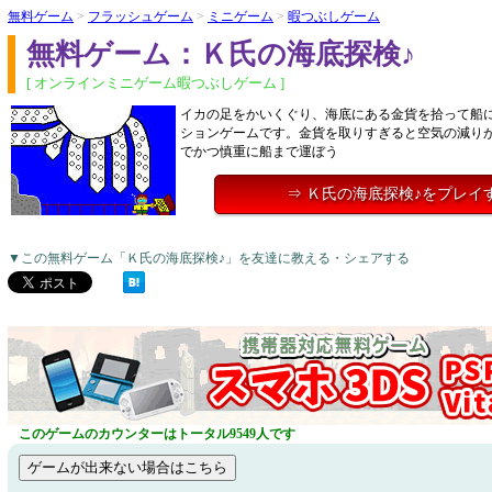
無料ゲーム
>
フラッシュゲーム
>
ミニゲーム
>
暇つぶしゲーム
無料ゲーム：Ｋ氏の海底探検♪
[ オンラインミニゲーム暇つぶしゲーム ]
イカの足をかいくぐり、海底にある金貨を拾って船
ションゲームです。金貨を取りすぎると空気の減り
でかつ慎重に船まで運ぼう
⇒ Ｋ氏の海底探検♪をプレイ
▼この無料ゲーム「Ｋ氏の海底探検♪」を友達に教える・シェアする
このゲームのカウンターはトータル9549人です