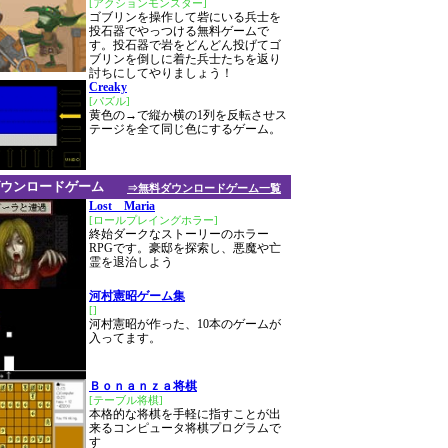
[アクションモンスター]
ゴブリンを操作して砦にいる兵士を
投石器でやっつける無料ゲームで
す。投石器で岩をどんどん投げてゴ
ブリンを倒しに着た兵士たちを返り
討ちにしてやりましょう！
Creaky
[パズル]
黄色の→で縦か横の1列を反転させス
テージを全て同じ色にするゲーム。
ウンロードゲーム
⇒無料ダウンロードゲーム一覧
Lost Maria
[ロールプレイングホラー]
終始ダークなストーリーのホラー
RPGです。豪邸を探索し、悪魔や亡
霊を退治しよう
河村憲昭ゲーム集
[]
河村憲昭が作った、10本のゲームが
入ってます。
Ｂｏｎａｎｚａ将棋
[テーブル将棋]
本格的な将棋を手軽に指すことが出
来るコンピュータ将棋プログラムで
す