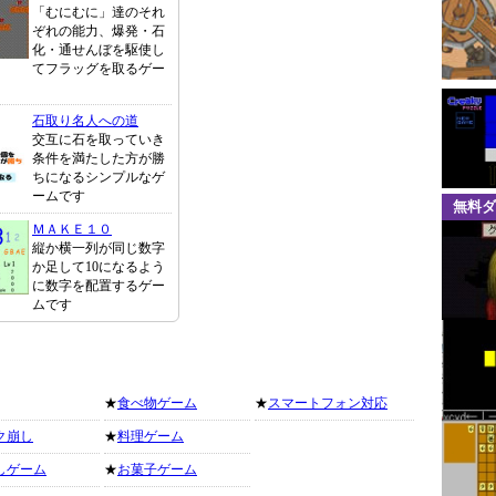
「むにむに」達のそれ
ぞれの能力、爆発・石
化・通せんぼを駆使し
てフラッグを取るゲー
石取り名人への道
交互に石を取っていき
条件を満たした方が勝
ちになるシンプルなゲ
ームです
無料ダ
ＭＡＫＥ１０
縦か横一列が同じ数字
か足して10になるよう
に数字を配置するゲー
ムです
★
食べ物ゲーム
★
スマートフォン対応
ク崩し
★
料理ゲーム
しゲーム
★
お菓子ゲーム