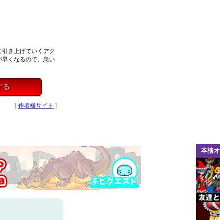
に引き上げていくアク
が早くなるので、急い
する
[
作者様サイト
]
本格オ