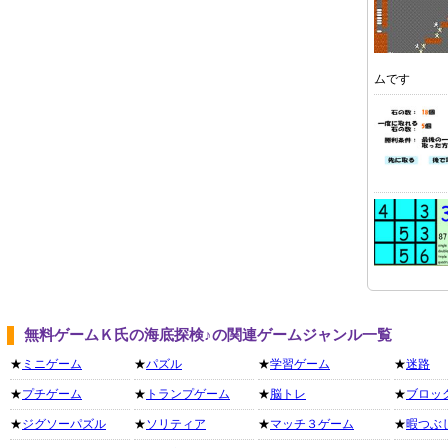
ムです
無料ゲームＫ氏の海底探検♪の関連ゲームジャンル一覧
★
ミニゲーム
★
パズル
★
学習ゲーム
★
迷路
★
プチゲーム
★
トランプゲーム
★
脳トレ
★
ブロッ
★
ジグソーパズル
★
ソリティア
★
マッチ３ゲーム
★
暇つぶ