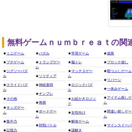
無料ゲームｎｕｍｂｒｅａｔの関
★
ミニゲーム
★
パズル
★
学習ゲーム
★
迷路
★
プチゲーム
★
トランプゲー
★
脳トレ
★
ブロック崩し
ム
★
ジグソーパズ
★
マッチ３ゲー
★
暇つぶしゲーム
ル
★
ソリティア
ム
★
リバーシ
★
スライドパズ
★
神経衰弱
★
ロジックパズ
★
一休みゲーム
ル
ル
★
ナンプレ
★
アイテム探しゲ
★
その他
★
お絵かきロジッ
★
将棋
ム
ク
★
キッズゲー
★
ボードゲー
★
間違い探しゲー
ム
★
女性向け
ム
ム
★
集中力
★
解体ゲーム
★
対戦バトル
★
マインスイーパ
★
記憶力
★
謎解き