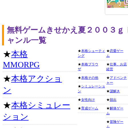
無料ゲームきせかえ夏２００３ｇ
ャンル一覧
★
本格シューティ
★
恋愛ゲー
★
本格
ング
ム
MMORPG
★
本格ブラウ
★
仕事、お店
ザ
経営
★
本格アクショ
★
本格その他
★
アドベンチ
ャー
★
シミュレーショ
ン
ン
★
謎解き
★
女性向け
★
脱出
★
本格シミュレー
★
育成ゲーム
★
解体ゲー
ム
ション
★
冒険ゲー
ム