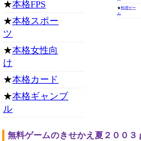
★
本格FPS
★
料理ゲー
ム
★
本格スポー
ツ
★
本格女性向
け
★
本格カード
★
本格ギャンブ
ル
無料ゲームのきせかえ夏２００３