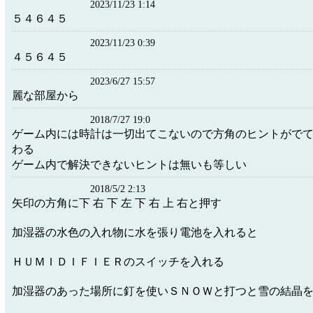
2023/11/23 1:14
５４６４５
2023/11/23 0:39
４５６４５
2023/6/27 15:57
麗な部屋から
2018/7/27 19:0
ゲーム内には時計は一切出てこないので方角のヒントがで
わる
ゲーム内で解決できないヒントは無いも等しい
2018/5/2 2:13
矢印の方角に下 右 下 左 下 右 上 右と押す
加湿器の水色の入れ物に水を張り電池を入れると
ＨＵＭＩＤＩＦＩＥＲのスイッチを入れる
加湿器のあった場所に釘を使いＳＮＯＷと打つと雪の結晶