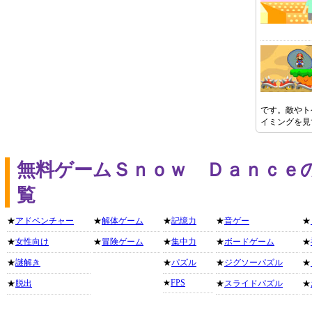
です。敵やト
イミングを見
無料ゲームＳｎｏｗ Ｄａｎｃｅ
覧
★
アドベンチャー
★
解体ゲーム
★
記憶力
★
音ゲー
★
★
女性向け
★
冒険ゲーム
★
集中力
★
ボードゲーム
★
★
謎解き
★
パズル
★
ジグソーパズル
★
★
FPS
★
脱出
★
スライドパズル
★