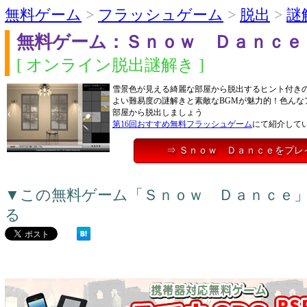
無料ゲーム
>
フラッシュゲーム
>
脱出
>
謎
無料ゲーム：Ｓｎｏｗ Ｄａｎｃｅ
[ オンライン脱出謎解き ]
雪景色が見える綺麗な部屋から脱出するヒント付き
よい難易度の謎解きと素敵なBGMが魅力的！色んな
部屋から脱出しましょう
第16回おすすめ無料フラッシュゲーム
にて紹介して
⇒ Ｓｎｏｗ Ｄａｎｃｅをプレ
▼この無料ゲーム「Ｓｎｏｗ Ｄａｎｃｅ
る