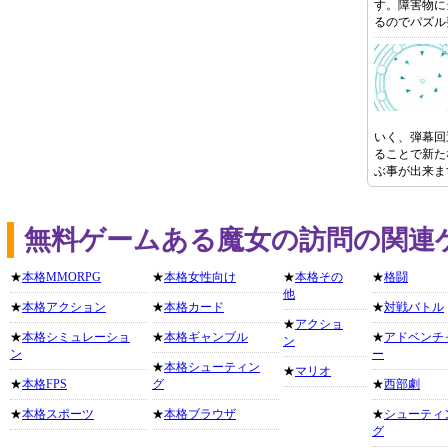
す。障害物に
るのでパズル
いく、弾幕回
ることで新た
ぶ事が出来ま
無料ゲームある魔女の訪問の関連
★
本格MMORPG
★
本格女性向け
★
本格その
★
格闘
他
★
本格アクション
★
本格カード
★
対戦バトル
★
アクショ
★
本格シミュレーショ
★
本格ギャンブル
★
アドベンチ
ン
ン
ー
★
本格シューティン
★
マリオ
★
本格FPS
グ
★
西部劇
★
本格スポーツ
★
本格ブラウザ
★
シューティ
グ