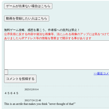
無料ゲーム攻略、感想を書こう。作者様への批判は禁止！
公序良俗に反する内容や違法な画像等、法にふれる画像のアップには気をつけ
ありましたらIPアドレス等の情報を警察まで開示する事があります
>>最近コ
2023/12/8 0:4
４５６４５
2012/7/24 22:48
This is an arctile that makes you think ”never thought of that!”