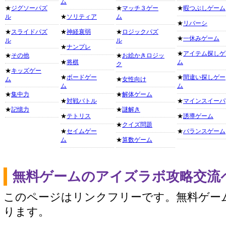
ム
★
ジグソーパズ
★
マッチ３ゲー
★
暇つぶしゲーム
ル
★
ソリティア
ム
★
リバーシ
★
スライドパズ
★
神経衰弱
★
ロジックパズ
★
一休みゲーム
ル
ル
★
ナンプレ
★
アイテム探しゲ
★
その他
★
お絵かきロジッ
★
将棋
ム
ク
★
キッズゲー
★
ボードゲー
★
間違い探しゲー
ム
★
女性向け
ム
ム
★
集中力
★
解体ゲーム
★
対戦バトル
★
マインスイーパ
★
記憶力
★
謎解き
★
テトリス
★
誘導ゲーム
★
クイズ問題
★
セイムゲー
★
バランスゲーム
ム
★
算数ゲーム
無料ゲームのアイズラボ攻略交流
このページはリンクフリーです。無料ゲー
ります。