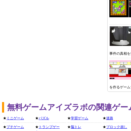
事件の真相を
を作るゲーム
無料ゲームアイズラボの関連ゲー
★
ミニゲーム
★
パズル
★
学習ゲーム
★
迷路
★
プチゲーム
★
トランプゲー
★
脳トレ
★
ブロック崩し