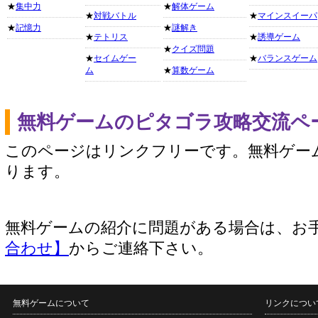
★
集中力
★
解体ゲーム
★
対戦バトル
★
マインスイーパ
★
記憶力
★
謎解き
★
テトリス
★
誘導ゲーム
★
クイズ問題
★
セイムゲー
★
バランスゲーム
ム
★
算数ゲーム
無料ゲームのピタゴラ攻略交流ペ
このページはリンクフリーです。無料ゲー
ります。
無料ゲームの紹介に問題がある場合は、お
合わせ】
からご連絡下さい。
無料ゲームについて
リンクについ