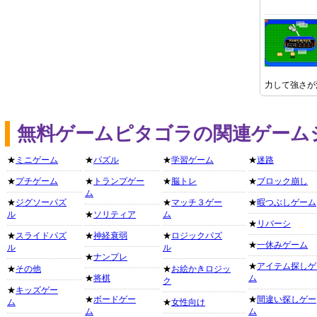
力して強さが
無料ゲームピタゴラの関連ゲーム
★
ミニゲーム
★
パズル
★
学習ゲーム
★
迷路
★
プチゲーム
★
トランプゲー
★
脳トレ
★
ブロック崩し
ム
★
ジグソーパズ
★
マッチ３ゲー
★
暇つぶしゲーム
ル
★
ソリティア
ム
★
リバーシ
★
スライドパズ
★
神経衰弱
★
ロジックパズ
★
一休みゲーム
ル
ル
★
ナンプレ
★
アイテム探しゲ
★
その他
★
お絵かきロジッ
★
将棋
ム
ク
★
キッズゲー
★
ボードゲー
★
間違い探しゲー
ム
★
女性向け
ム
ム