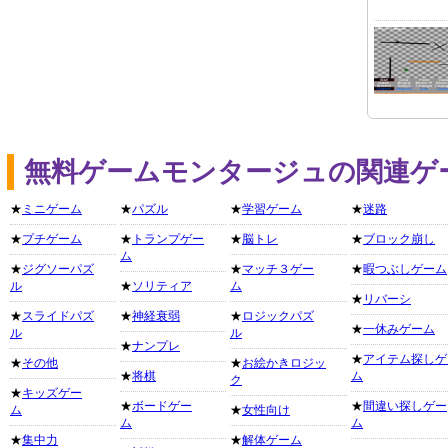
無料ゲームモンタージュの関連ゲ
★
ミニゲーム
★
パズル
★
学習ゲーム
★
迷路
★
プチゲーム
★
トランプゲー
★
脳トレ
★
ブロック崩し
ム
★
ジグソーパズ
★
マッチ３ゲー
★
暇つぶしゲーム
ル
★
ソリティア
ム
★
リバーシ
★
スライドパズ
★
神経衰弱
★
ロジックパズ
★
一休みゲーム
ル
ル
★
ナンプレ
★
アイテム探しゲ
★
その他
★
お絵かきロジッ
★
将棋
ム
ク
★
キッズゲー
★
ボードゲー
★
間違い探しゲー
ム
★
女性向け
ム
ム
★
集中力
★
解体ゲーム