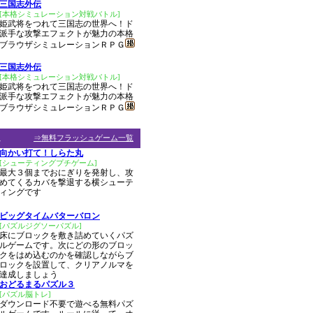
三国志外伝
[本格シミュレーション対戦バトル]
姫武将をつれて三国志の世界へ！ド
派手な攻撃エフェクトが魅力の本格
ブラウザシミュレーションＲＰＧ
三国志外伝
[本格シミュレーション対戦バトル]
姫武将をつれて三国志の世界へ！ド
派手な攻撃エフェクトが魅力の本格
ブラウザシミュレーションＲＰＧ
ム
⇒無料フラッシュゲーム一覧
向かい打て！しらた丸
[シューティングプチゲーム]
最大３個までおにぎりを発射し、攻
めてくるカバを撃退する横シューテ
ィングです
ビッグタイムバターバロン
[パズルジグソーパズル]
床にブロックを敷き詰めていくパズ
ルゲームです。次にどの形のブロッ
クをはめ込むのかを確認しながらブ
ロックを設置して、クリアノルマを
達成しましょう
おどるまるパズル３
[パズル脳トレ]
ダウンロード不要で遊べる無料パズ