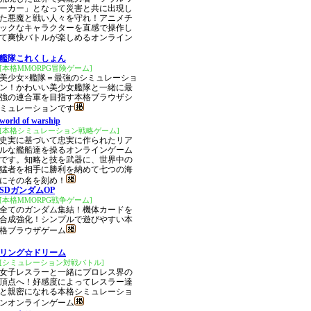
ーカー」となって災害と共に出現し
た悪魔と戦い人々を守れ！アニメチ
ックなキャラクターを直感で操作し
て爽快バトルが楽しめるオンライン
艦隊これくしょん
[本格MMORPG冒険ゲーム]
美少女×艦隊＝最強のシミュレーショ
ン！かわいい美少女艦隊と一緒に最
強の連合軍を目指す本格ブラウザシ
ミュレーションです
world of warship
[本格シミュレーション戦略ゲーム]
史実に基づいて忠実に作られたリア
ルな艦船達を操るオンラインゲーム
です。知略と技を武器に、世界中の
猛者を相手に勝利を納めて七つの海
にその名を刻め！
SDガンダムOP
[本格MMORPG戦争ゲーム]
全てのガンダム集結！機体カードを
合成強化！シンプルで遊びやすい本
格ブラウザゲーム
リング☆ドリーム
[シミュレーション対戦バトル]
女子レスラーと一緒にプロレス界の
頂点へ！好感度によってレスラー達
と親密になれる本格シミュレーショ
ンオンラインゲーム