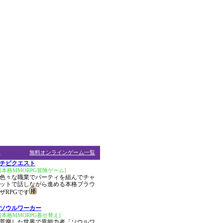
ム
無料オンラインゲーム一覧
チビクエスト
[本格MMORPG冒険ゲーム]
色々な職業でパーティを組んでチャ
ットで話しながら進める本格ブラウ
ザRPGです
ソウルワーカー
[本格MMORPG着せ替え]
荒廃した世界で異能力者「ソウルワ