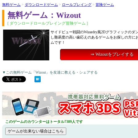
無料ゲーム
>
ダウンロードゲーム
>
ロールプレイング
>
冒険ゲーム
無料ゲーム：Wizout
[ ダウンロードロールプレイング冒険ゲーム ]
サイドビュー戦闘のWizardry風2Dグラフィックのダ
し難易度の高い歯応えのあるゲームをお探しの方に
ムです！
⇒ Wizoutをプレイする
▼この無料ゲーム「Wizout」を友達に教える・シェアする
このゲームのカウンターはトータル7389人です