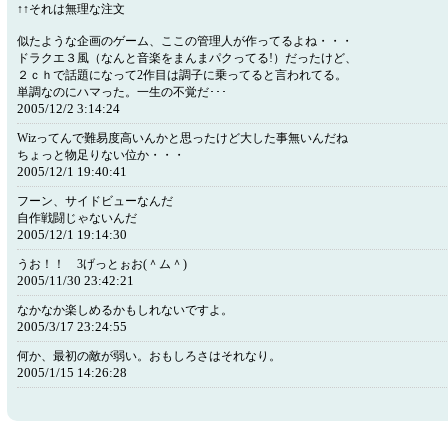
↑↑それは無理な注文
似たような企画のゲーム、ここの管理人が作ってるよね・・・
ドラクエ３風（なんと音楽をまんまパクってる!）だったけど、
２ｃｈで話題になって2作目は調子に乗ってると言われてる。
単調なのにハマった。一生の不覚だ･･･
2005/12/2 3:14:24
Wizってんで難易度高いんかと思ったけど大した事無いんだね
ちょっと物足りない位か・・・
2005/12/1 19:40:41
フーン、サイドビューなんだ
自作戦闘じゃないんだ
2005/12/1 19:14:30
うお！！ 3げっとぉお(＾ム＾)
2005/11/30 23:42:21
なかなか楽しめるかもしれないですよ。
2005/3/17 23:24:55
何か、最初の敵が弱い。おもしろさはそれなり。
2005/1/15 14:26:28