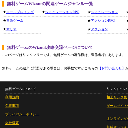
無料ゲームWizoutの関連ゲームジャンル一覧
★
ロールプレイング
★
シミュレーションRPG
★
シミュレーション
★
冒険ゲーム
★
アクションRPG
★
マリオ
★
アクション
無料ゲームのWizout攻略交流ページについて
このページはリンクフリーです。無料ゲームの著作権は、製作者様にあります。
無料ゲームの紹介に問題がある場合は、お手数ですがこちらの
【お問い合わせ】
無料ゲームについて
リンクについ
利用規約
相互リンク集
免責事項
ゲームサイト
プライバシーポリシー
オンラインゲ
会社概要
無料オンライ