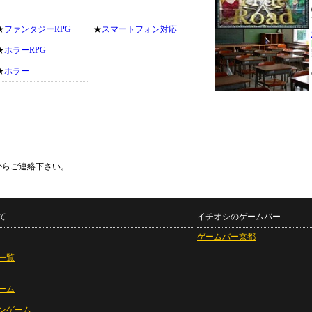
★
ファンタジーRPG
★
スマートフォン対応
★
ホラーRPG
★
ホラー
からご連絡下さい。
て
イチオシのゲームバー
ゲームバー京都
一覧
ーム
ンゲーム