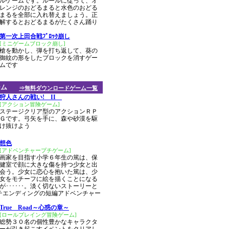
ルゲームです。ルールに従って、オ
レンジのおどるまると水色のおどる
まるを全部に入れ替えましょう。正
解するとおどるまるがたくさん踊り
第一次上田合戦ﾌﾞﾛｯｸ崩し
[ミニゲームブロック崩し]
槍を動かし、弾を打ち返して、葵の
御紋の形をしたブロックを消すゲー
ムです
ーム
⇒無料ダウンロードゲーム一覧
狩人さんの戦い! II
[アクション冒険ゲーム]
ステージクリア型のアクションＲＰ
Ｇです。弓矢を手に、森や砂漠を駆
け抜けよう
想色
[アドベンチャープチゲーム]
画家を目指す小学６年生の篤は、保
健室で顔に大きな傷を持つ少女と出
会う。少女に恋心を抱いた篤は、少
女をモチーフに絵を描くことになる
が･･････。淡く切ないストーリーと
チエンディングの短編アドベンチャー
True Road～心惑の章～
[ロールプレイング冒険ゲーム]
総勢３０名の個性豊かなキャラクタ