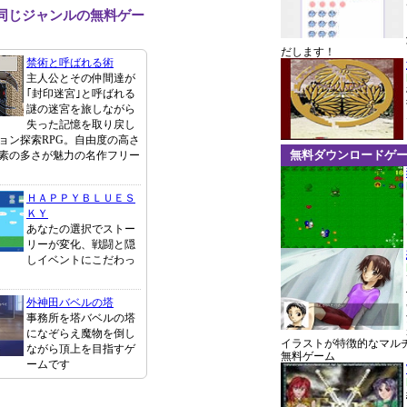
tと同じジャンルの無料ゲー
だします！
禁術と呼ばれる術
主人公とその仲間達が
｢封印迷宮｣と呼ばれる
謎の迷宮を旅しながら
失った記憶を取り戻し
ョン探索RPG。自由度の高さ
無料ダウンロードゲ
素の多さが魅力の名作フリー
ＨＡＰＰＹＢＬＵＥＳ
ＫＹ
あなたの選択でストー
リーが変化、戦闘と隠
しイベントにこだわっ
外神田バベルの塔
事務所を塔バベルの塔
になぞらえ魔物を倒し
イラストが特徴的なマル
ながら頂上を目指すゲ
無料ゲーム
ームです