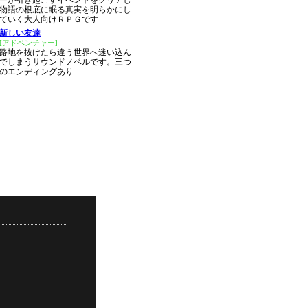
ーが引き起こすイベントをクリアし
物語の根底に眠る真実を明らかにし
ていく大人向けＲＰＧです
新しい友達
[アドベンチャー]
路地を抜けたら違う世界へ迷い込ん
でしまうサウンドノベルです。三つ
のエンディングあり