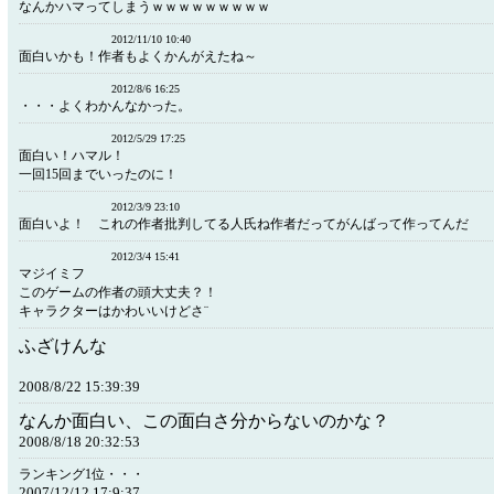
なんかハマってしまうｗｗｗｗｗｗｗｗｗ
2012/11/10 10:40
面白いかも！作者もよくかんがえたね～
2012/8/6 16:25
・・・よくわかんなかった。
2012/5/29 17:25
面白い！ハマル！
一回15回までいったのに！
2012/3/9 23:10
面白いよ！ これの作者批判してる人氏ね作者だってがんばって作ってんだ
2012/3/4 15:41
マジイミフ
このゲームの作者の頭大丈夫？！
キャラクターはかわいいけどさ¨
ふざけんな
2008/8/22 15:39:39
なんか面白い、この面白さ分からないのかな？
2008/8/18 20:32:53
ランキング1位・・・
2007/12/12 17:9:37