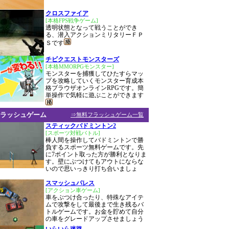
クロスファイア
[本格FPS戦争ゲーム]
透明状態となって戦うことができ
る、潜入アクションミリタリーＦＰ
Ｓです
チビクエストモンスターズ
[本格MMORPGモンスター]
モンスターを捕獲してひたすらマッ
プを攻略していくモンスター育成本
格ブラウザオンラインRPGです。簡
単操作で気軽に遊ぶことができます
ラッシュゲーム
⇒無料フラッシュゲーム一覧
スティックバドミントン2
[スポーツ対戦バトル]
棒人間を操作してバドミントンで勝
負するスポーツ無料ゲームです。先
に7ポイント取った方が勝利となりま
す。壁にぶつけてもアウトにならな
いので思いっきり打ち合いましょ
スマッシュパレス
[アクション車ゲーム]
車をぶつけ合ったり、特殊なアイテ
ムで攻撃をして最後まで生き残るバ
トルゲームです。お金を貯めて自分
の車をグレードアップさせましょう