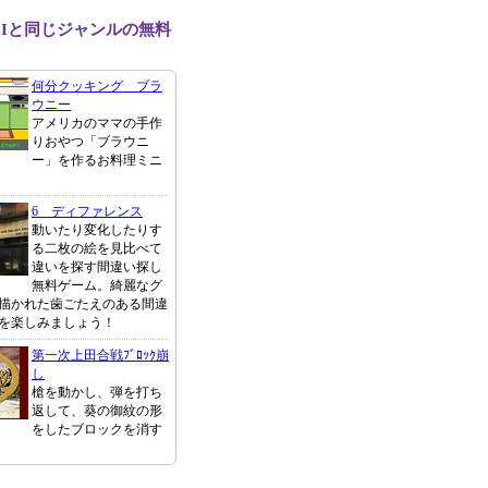
OIと同じジャンルの無料
何分クッキング ブラ
ウニー
アメリカのママの手作
りおやつ「ブラウニ
ー」を作るお料理ミニ
6 ディファレンス
動いたり変化したりす
る二枚の絵を見比べて
違いを探す間違い探し
無料ゲーム。綺麗なグ
描かれた歯ごたえのある間違
を楽しみましょう！
第一次上田合戦ﾌﾞﾛｯｸ崩
し
槍を動かし、弾を打ち
返して、葵の御紋の形
をしたブロックを消す