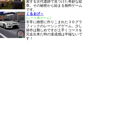
索する古代遺跡で見つけた奇妙な紋
章。その秘密から始まる無料ゲーム
です。
くるまげ～
[レース車ゲーム]
非常に緻密に作りこまれた３Ｄグラ
フィックのレーシングゲーム。少し
操作は難しめですが上手くコースを
完走出来た時の達成感は半端ないで
す！