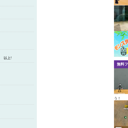
 以上!
無料フ
う！