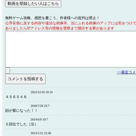
無料ゲーム攻略、感想を書こう。作者様への批判は禁止！
公序良俗に反する内容や違法な画像等、法にふれる画像のアップには気をつけ
ありましたらIPアドレス等の情報を警察まで開示する事があります
>>最近コ
2023/12/16 19:14
４５６５４６
2018/7/28 23:7
顔が紫になった！！
2014/6/9 19:7
５回位でした（泣）
2013/1/12 23:49