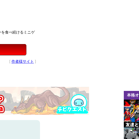
ーを食べ続けるミニゲ
[
作者様サイト
]
本格オ