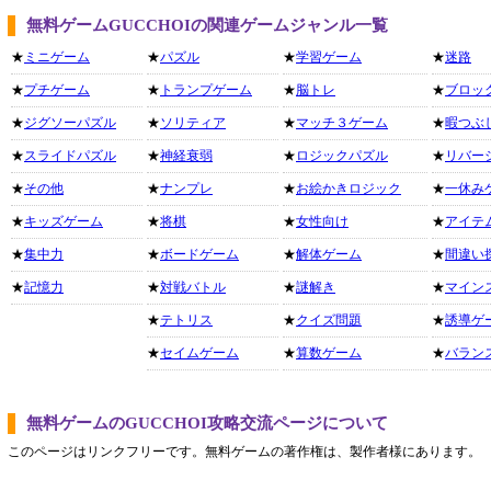
無料ゲームGUCCHOIの関連ゲームジャンル一覧
★
ミニゲーム
★
パズル
★
学習ゲーム
★
迷路
★
プチゲーム
★
トランプゲーム
★
脳トレ
★
ブロッ
★
ジグソーパズル
★
ソリティア
★
マッチ３ゲーム
★
暇つぶ
★
スライドパズル
★
神経衰弱
★
ロジックパズル
★
リバー
★
その他
★
ナンプレ
★
お絵かきロジック
★
一休み
★
キッズゲーム
★
将棋
★
女性向け
★
アイテ
★
集中力
★
ボードゲーム
★
解体ゲーム
★
間違い
★
記憶力
★
対戦バトル
★
謎解き
★
マイン
★
テトリス
★
クイズ問題
★
誘導ゲ
★
セイムゲーム
★
算数ゲーム
★
バラン
無料ゲームのGUCCHOI攻略交流ページについて
このページはリンクフリーです。無料ゲームの著作権は、製作者様にあります。