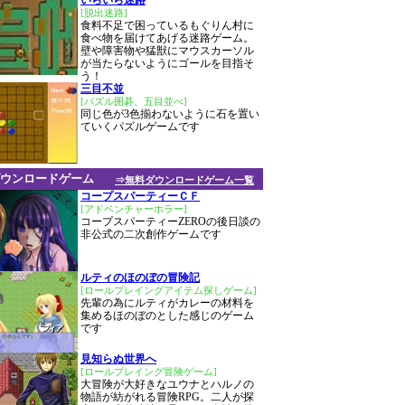
いらいら迷路
[脱出迷路]
食料不足で困っているもぐりん村に
食べ物を届けてあげる迷路ゲーム。
壁や障害物や猛獣にマウスカーソル
が当たらないようにゴールを目指そ
う！
三目不並
[パズル囲碁、五目並べ]
同じ色が3色揃わないように石を置い
ていくパズルゲームです
ウンロードゲーム
⇒無料ダウンロードゲーム一覧
コープスパーティーＣＦ
[アドベンチャーホラー]
コープスパーティーZEROの後日談の
非公式の二次創作ゲームです
ルティのほのぼの冒険記
[ロールプレイングアイテム探しゲーム]
先輩の為にルティがカレーの材料を
集めるほのぼのとした感じのゲーム
です
見知らぬ世界へ
[ロールプレイング冒険ゲーム]
大冒険が大好きなユウナとハルノの
物語が紡がれる冒険RPG。二人が探