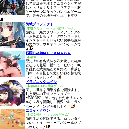
して資源を奪取！アムロやシャアが
しゃべりまくり！ストラテジーと村
ゲーが一つになったガンダムゲーム
で、最強の基地を作り上げる本格
御城プロジェクト
[本格シミュレーション防衛ゲーム]
城娘と一緒にタワーディフェンスゲ
ームを楽しもう！ ダウンロードも
インストールもいらないお手軽感が
魅力のブラウザオンラインゲームで
す
戦国武将姫ＭＵＲＡＭＡＳＡ
[本格カード]
歴史上の有名武将が乙女化し武将姫
となって登場！揺れて、動いて、咲
き乱れる武将姫たちを集め、育成し
日本一を目指して激しい戦を勝ち抜
いていきましょう！
ドラゴニックエイジ
[本格MMORPG冒険ゲーム]
美しい世界を簡単操作で冒険する、
剣と魔法の王道ファンタジー
MMORPG。闇に包まれたオリエンタ
ルな世界を冒険し、奥深いキャラク
ターメイキングを楽しもう！
ニコッとタウン
[本格女性向けおしゃれゲーム]
仮想生活を体験できる、新しいタイ
プのコミュニティーアバター本格ブ
ラウザゲーム