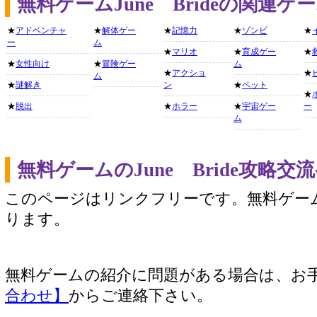
無料ゲームJune Brideの関連
★
アドベンチャ
★
解体ゲー
★
記憶力
★
ゾンビ
★
ー
ム
★
マリオ
★
育成ゲー
★
★
女性向け
★
冒険ゲー
ム
★
アクショ
★
ム
★
謎解き
ン
★
ペット
★
★
脱出
★
ホラー
★
宇宙ゲー
ー
ム
無料ゲームのJune Bride攻略
このページはリンクフリーです。無料ゲー
ります。
無料ゲームの紹介に問題がある場合は、お
合わせ】
からご連絡下さい。