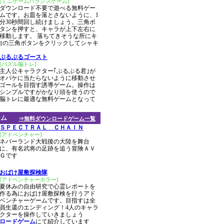
[ミニゲームバランスゲーム]
ダウンロード不要で遊べる無料ゲー
ムです。お皿を落とさないように、1
分30秒間回し続けましょう。三角ボ
タンを押すと、キャラが上下左右に
移動します。 落ちてきそうな所にキ
向の三角ボタンをクリックしてシャキ
ぶるぶるゴースト
[パズル脳トレ]
主人公キャラクター｢ぶるぶる君｣が
オバケに当たらないように移動させ
ゴールを目指す誘導ゲーム。操作は
シンプルですがかなり頭を使うので
脳トレに最適な無料ゲームとなって
ーム
⇒無料ダウンロードゲーム一覧
ＳＰＥＣＴＲＡＬ ＣＨＡＩＮ
[アドベンチャー]
ネバーランド大戦後の大陸を舞台
に、有名武将の足跡を追う冒険ＡＶ
Ｇです
おばけ屋敷探検隊
[アドベンチャーホラー]
夏休みの自由研究で心霊レポートを
作る為におばけ屋敷探検を行うアド
ベンチャーゲームです。目指すは全
員生還のエンディング！4人のキャラ
クターを操作していきましょう
ンロードゲーム
にて紹介しています