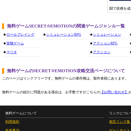
闘で収穫を成
無料ゲームSECRET☆EMOTIONの関連ゲームジャンル一覧
★
ロールプレイング
★
シミュレーションRPG
★
シミュレーション
★
冒険ゲーム
★
アクションRPG
★
マリオ
★
アクション
無料ゲームのSECRET☆EMOTION攻略交流ページについて
このページはリンクフリーです。無料ゲームの著作権は、製作者様にあります。
無料ゲームの紹介に問題がある場合は、お手数ですがこちらの
【お問い合わせ】
無料ゲームについて
リンクについ
利用規約
相互リンク集
免責事項
ゲームサイト