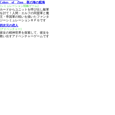
Colors of Zion 夜の海の航海
[シミュレーション戦略ゲーム]
カードからユニットを呼び出し敵軍
を討て！人間・エルフの同盟軍と魔
王・帝国軍の戦いを描いたファンタ
ジーシミュレーションＲＰＧです
四次元の恋人
[アドベンチャー]
彼女の精神世界を探索して、彼女を
救い出すアドベンチャーゲームです