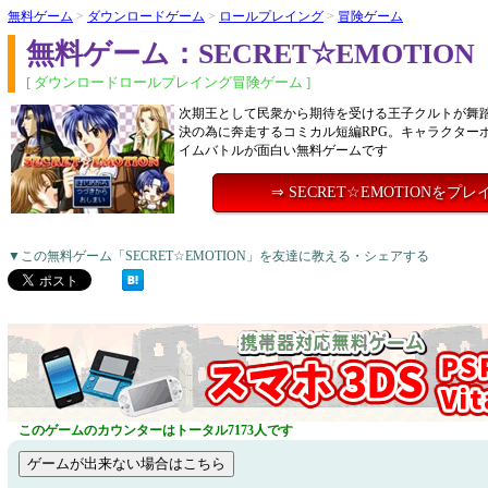
無料ゲーム
>
ダウンロードゲーム
>
ロールプレイング
>
冒険ゲーム
無料ゲーム：SECRET☆EMOTION
[ ダウンロードロールプレイング冒険ゲーム ]
次期王として民衆から期待を受ける王子クルトが舞
決の為に奔走するコミカル短編RPG。キャラクター
イムバトルが面白い無料ゲームです
⇒ SECRET☆EMOTIONをプレ
▼この無料ゲーム「SECRET☆EMOTION」を友達に教える・シェアする
このゲームのカウンターはトータル7173人です