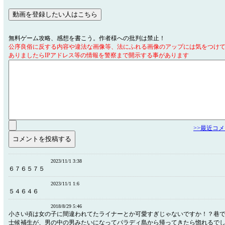
無料ゲーム攻略、感想を書こう。作者様への批判は禁止！
公序良俗に反する内容や違法な画像等、法にふれる画像のアップには気をつけ
ありましたらIPアドレス等の情報を警察まで開示する事があります
>>最近コ
2023/11/1 3:38
６７６５７５
2023/11/1 1:6
５４６４６
2018/8/29 5:46
小さい頃は女の子に間違われてたライナーとか可愛すぎじゃないですか！？巷
士候補生が、男の中の男みたいになってパラディ島から帰ってきたら惚れるでし