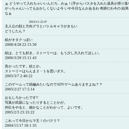
ぁ どうやって入れちゃいいんだろ…わぁ！(手からパスタを入れた器具が滑り落
がっちゃんいってもおかしくないよ今 いや今日なんかあるわ 奇跡だわ今の 結
なぁ
2013/1/1 22:47
主人公の顔と方向グラとバトルキャラがきもい
どうしたん？
絵がオタクっぽい
2008/4/28 22:15:50
絵は、とても好き。ストーリーは、もう少し力入れてほしい。
2006/3/29 15:11:43
良かったです。絵とか。
ストーリーはらんま２・１を思いダス。
2005/3/7 2:46:22
このゲームって続編みたいなのでADVゲームありますよね？？
2005/2/27 17:5:14
おもしろかったです!!
写真が武器になったりするとことかが。
外伝をやると、細かなことがわかって、よいです。
2005/2/5 23:33:22
これって今日からマ王！のパクリ？
2004/11/17 18:1:35