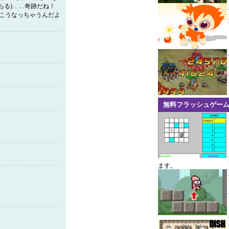
ちる)……奇跡だね！
局こうなっちゃうんだよ
無料フラッシュゲー
ます。