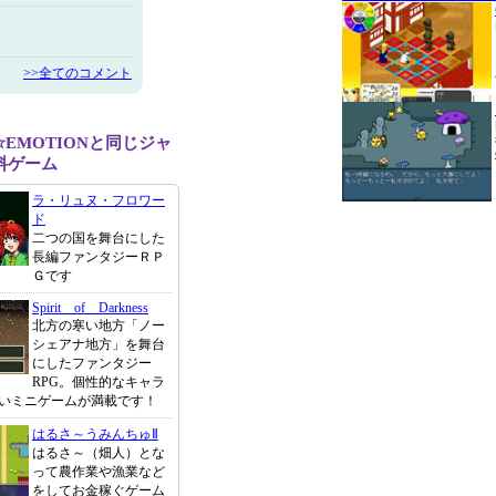
>>全てのコメント
T☆EMOTIONと同じジャ
料ゲーム
ラ・リュヌ・フロワー
ド
二つの国を舞台にした
長編ファンタジーＲＰ
Ｇです
Spirit of Darkness
北方の寒い地方「ノー
シェアナ地方」を舞台
にしたファンタジー
RPG。個性的なキャラ
いミニゲームが満載です！
はるさ～うみんちゅⅡ
はるさ～（畑人）とな
って農作業や漁業など
をしてお金稼ぐゲーム