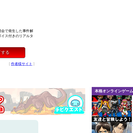
踏会で発生した事件解
ボイス付きのリアルタ
イする
[
作者様サイト
]
本格オンラインゲー