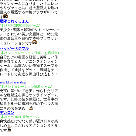
ラインゲームになりました！エレン
やリヴァイと共に超大型巨人や鎧の
巨人を駆逐する本格ブラウザRPGで
す
艦隊これくしょん
[本格MMORPG冒険ゲーム]
美少女×艦隊＝最強のシミュレーショ
ン！かわいい美少女艦隊と一緒に最
強の連合軍を目指す本格ブラウザシ
ミュレーションです
ハッピーベジフル
[本格シミュレーション仕事、お店経営]
自分だけの農園を経営し美味しい作
物を育てるガーデニングオンライン
ゲーム。品質のいい作物でスープを
作成して通貨をゲット！農園をデコ
レートして友達を沢山呼び込もう！
world of warship
[本格シミュレーション戦略ゲーム]
史実に基づいて忠実に作られたリア
ルな艦船達を操るオンラインゲーム
です。知略と技を武器に、世界中の
猛者を相手に勝利を納めて七つの海
にその名を刻め！
デカロン
[本格MMORPG冒険ゲーム]
爽快感だけでなく熱い駆け引きが楽
しめる、こだわりアクションＲＰＧ
です