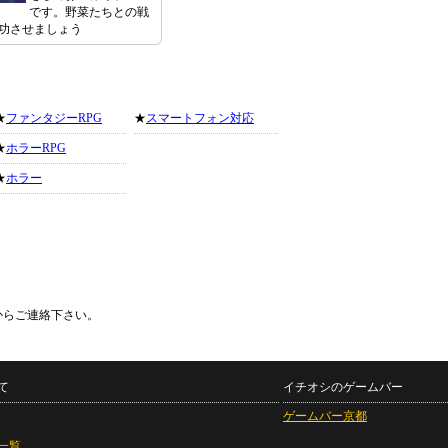
です。野菜たちとの戦
功させましょう
★
ファンタジーRPG
★
スマートフォン対応
★
ホラーRPG
★
ホラー
からご連絡下さい。
て
イチオシのゲームバー
ゲームバー京都
一覧