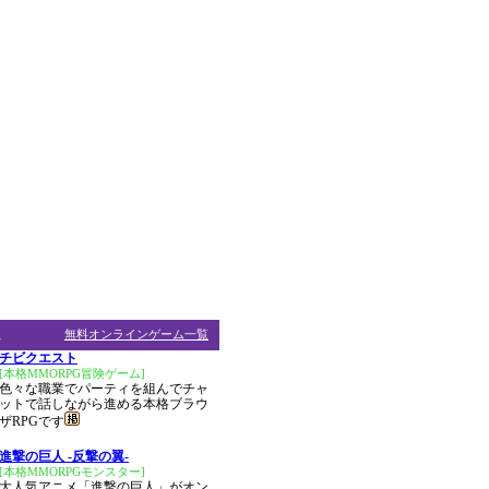
ム
無料オンラインゲーム一覧
チビクエスト
[本格MMORPG冒険ゲーム]
色々な職業でパーティを組んでチャ
ットで話しながら進める本格ブラウ
ザRPGです
進撃の巨人 -反撃の翼-
[本格MMORPGモンスター]
大人気アニメ「進撃の巨人」がオン