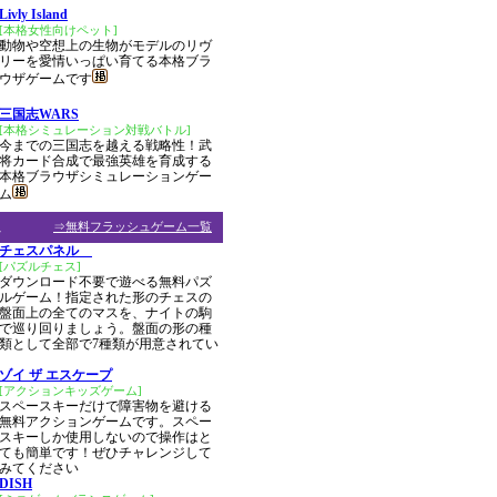
Livly Island
[本格女性向けペット]
動物や空想上の生物がモデルのリヴ
リーを愛情いっぱい育てる本格ブラ
ウザゲームです
三国志WARS
[本格シミュレーション対戦バトル]
今までの三国志を越える戦略性！武
将カード合成で最強英雄を育成する
本格ブラウザシミュレーションゲー
ム
ム
⇒無料フラッシュゲーム一覧
チェスパネル
[パズルチェス]
ダウンロード不要で遊べる無料パズ
ルゲーム！指定された形のチェスの
盤面上の全てのマスを、ナイトの駒
で巡り回りましょう。盤面の形の種
類として全部で7種類が用意されてい
ゾイ ザ エスケープ
[アクションキッズゲーム]
スペースキーだけで障害物を避ける
無料アクションゲームです。スペー
スキーしか使用しないので操作はと
ても簡単です！ぜひチャレンジして
みてください
DISH