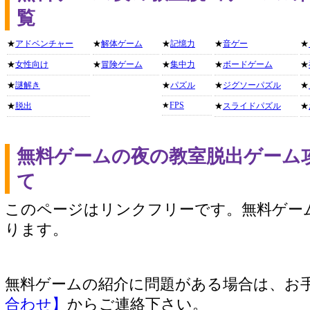
覧
★
アドベンチャー
★
解体ゲーム
★
記憶力
★
音ゲー
★
★
女性向け
★
冒険ゲーム
★
集中力
★
ボードゲーム
★
★
謎解き
★
パズル
★
ジグソーパズル
★
★
FPS
★
脱出
★
スライドパズル
★
無料ゲームの夜の教室脱出ゲーム
て
このページはリンクフリーです。無料ゲー
ります。
無料ゲームの紹介に問題がある場合は、お
合わせ】
からご連絡下さい。