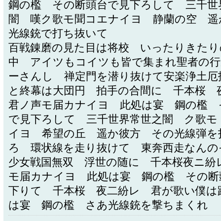
鋼の檻 その断頭台で見下ろして 三千世
闇 嘆ク歌モ聞コエナイヨ 静蘭の空 遥
光線銃で打ち抜いて
百戦錬磨の見た目は将校 いったりきたり
中 アイツもコイツも皆で集まれ聖者の行
ーさんし 禅定門を潜り抜けて安楽浄土厄
と終幕は大団円 拍手の合間に 千本桜
君ノ声モ届カナイヨ 此処は宴 鋼の檻 
で見下ろして 三千世界常世之闇 ク歌モ
イヨ 希望の丘 遥か彼方 その光線弾を
ろ 環状線を走り抜けて 東奔西走なんの
少女戦国無双 浮世の随に 千本桜夜ニ紛
モ届カナイヨ 此処は宴 鋼の檻 その断
下りて 千本桜 夜二紛レ 君が歌い僕は
は宴 鋼の檻 さあ光線銃を撃ちまくれ