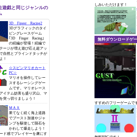
しみいただけます！
走遊戯と同じジャンルの
ム
3D Finger Racing2
3Dグラフィックのタイ
ピングレースゲーム
｢3D Finger Racing｣
無料ダウンロードゲ
の続編が登場！続編で
テージが増え遊び応え超アッ
で自然とブラインドタッチが
よ！
☆スピンマリオカート
PC☆
マリオを操作してレー
スするレーシングゲー
ムです。マリオレース
アイテム妨害も盛り沢山、マ
を突っ切りましょう！
すすめのフリーゲームで
ＭＡＸ
果てなく続く海上道路
でブースト加速やジャ
ンプを駆使して隕石を
かわして爆走しよう！
ード感でプレイヤーを虜にす