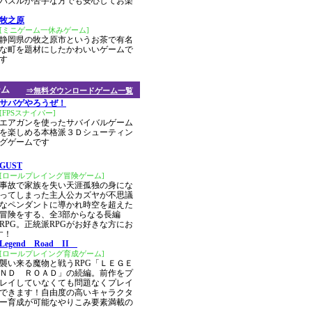
パズルが苦手な方でも安心してお楽
牧之原
[ミニゲーム一休みゲーム]
静岡県の牧之原市というお茶で有名
な町を題材にしたかわいいゲームで
す
ーム
⇒無料ダウンロードゲーム一覧
サバゲやろうぜ！
[FPSスナイパー]
エアガンを使ったサバイバルゲーム
を楽しめる本格派３Ｄシューティン
グゲームです
GUST
[ロールプレイング冒険ゲーム]
事故で家族を失い天涯孤独の身にな
ってしまった主人公カズヤが不思議
なペンダントに導かれ時空を超えた
冒険をする、全3部からなる長編
RPG。正統派RPGがお好きな方にお
す！
Legend Road II
[ロールプレイング育成ゲーム]
襲い来る魔物と戦うRPG「ＬＥＧＥ
ＮＤ ＲＯＡＤ」の続編。前作をプ
レイしていなくても問題なくプレイ
できます！自由度の高いキャラクタ
ー育成が可能なやりこみ要素満載の