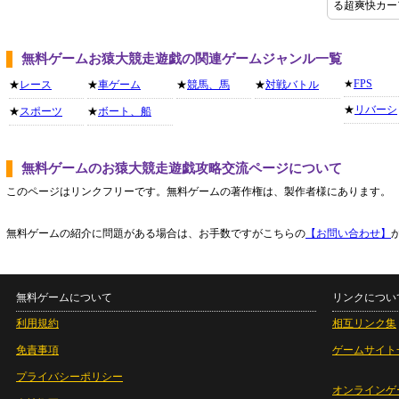
る超爽快カー
無料ゲームお猿大競走遊戯の関連ゲームジャンル一覧
★
FPS
★
レース
★
車ゲーム
★
競馬、馬
★
対戦バトル
★
リバーシ
★
スポーツ
★
ボート、船
無料ゲームのお猿大競走遊戯攻略交流ページについて
このページはリンクフリーです。無料ゲームの著作権は、製作者様にあります。
無料ゲームの紹介に問題がある場合は、お手数ですがこちらの
【お問い合わせ】
無料ゲームについて
リンクについ
利用規約
相互リンク集
免責事項
ゲームサイト
プライバシーポリシー
オンラインゲ