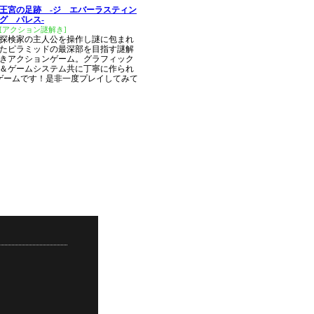
王宮の足跡 -ジ エバーラスティン
グ パレス-
[アクション謎解き]
探検家の主人公を操作し謎に包まれ
たピラミッドの最深部を目指す謎解
きアクションゲーム。グラフィック
＆ゲームシステム共に丁寧に作られ
ゲームです！是非一度プレイしてみて