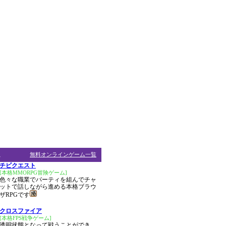
ム
無料オンラインゲーム一覧
チビクエスト
[本格MMORPG冒険ゲーム]
色々な職業でパーティを組んでチャ
ットで話しながら進める本格ブラウ
ザRPGです
クロスファイア
[本格FPS戦争ゲーム]
透明状態となって戦うことができ