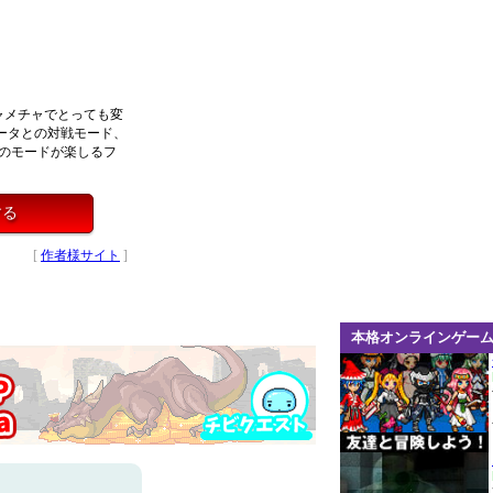
ャメチャでとっても変
ータとの対戦モード、
のモードが楽しるフ
する
[
作者様サイト
]
本格オンラインゲー