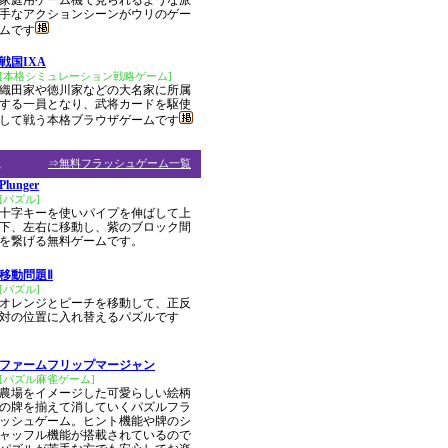
家庭用ゲーム機で見られるような派
手なアクションシーンがウリのゲー
ムです
戦国IXA
[本格シミュレーション戦略ゲーム]
織田家や徳川家などの大名家に所属
する一員となり、武将カードを駆使
して戦う本格ブラウザゲームです
ム
⇒無料フラッシュゲーム一覧
Plunger
[パズル]
十字キーを使いパイプを伸ばして上
下、左右に移動し、紫のブロック間
を繋げる無料ゲームです。
移動問題Ⅱ
[パズル]
オレンジとピーチを移動して、正反
対の位置に入れ替えるパズルです
ファームフリップマージャン
[パズル麻雀ゲーム]
農場をイメージした可愛らしい絵柄
の牌を揃えて消していくパズルフラ
ッシュゲーム。ヒント機能や牌のシ
ャッフル機能が搭載されているので