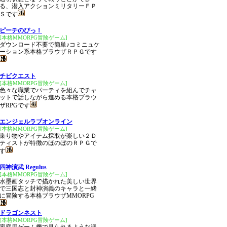
る、潜入アクションミリタリーＦＰ
Ｓです
ピーチのぴっ！
[本格MMORPG冒険ゲーム]
ダウンロード不要で簡単♪コミニュケ
ーション系本格ブラウザＲＰＧです
チビクエスト
[本格MMORPG冒険ゲーム]
色々な職業でパーティを組んでチャ
ットで話しながら進める本格ブラウ
ザRPGです
エンジェルラブオンライン
[本格MMORPG冒険ゲーム]
乗り物やアイテム採取が楽しい２Ｄ
ティストが特徴のほのぼのＲＰＧで
す
四神演武 Regulus
[本格MMORPG冒険ゲーム]
水墨画タッチで描かれた美しい世界
で三国志と封神演義のキャラと一緒
に冒険する本格ブラウザMMORPG
ドラゴンネスト
[本格MMORPG冒険ゲーム]