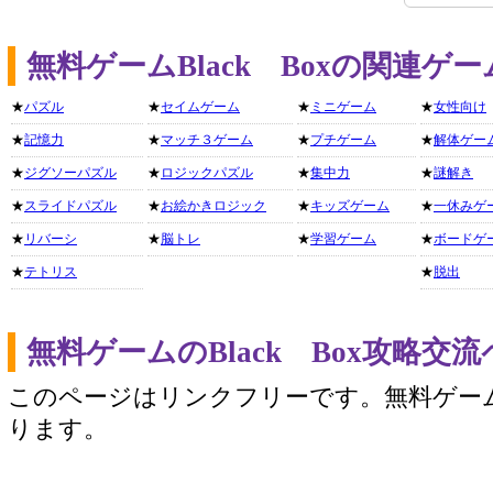
無料ゲームBlack Boxの関連ゲ
★
パズル
★
セイムゲーム
★
ミニゲーム
★
女性向け
★
記憶力
★
マッチ３ゲーム
★
プチゲーム
★
解体ゲー
★
ジグソーパズル
★
ロジックパズル
★
集中力
★
謎解き
★
スライドパズル
★
お絵かきロジック
★
キッズゲーム
★
一休みゲ
★
リバーシ
★
脳トレ
★
学習ゲーム
★
ボードゲ
★
テトリス
★
脱出
無料ゲームのBlack Box攻略交
このページはリンクフリーです。無料ゲー
ります。