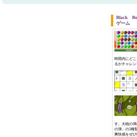
Black
ゲーム
時間内にどこ
るかチャレン
す。大砲の弾
の弾」の3種
爽快感をぜひ