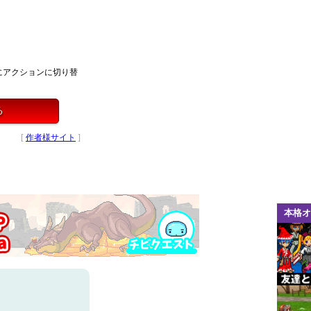
にアクションに切り替
る
[
作者様サイト
]
本格オ