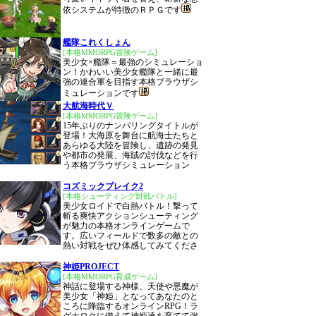
依システムが特徴のＲＰＧです
艦隊これくしょん
[本格MMORPG冒険ゲーム]
美少女×艦隊＝最強のシミュレーショ
ン！かわいい美少女艦隊と一緒に最
強の連合軍を目指す本格ブラウザシ
ミュレーションです
大航海時代Ｖ
[本格MMORPG冒険ゲーム]
15年ぶりのナンバリングタイトルが
登場！大海原を舞台に航海士たちと
あらゆる大陸を冒険し、遺跡の発見
や都市の発展、海賊の討伐などを行
う本格ブラウザシミュレーション
コズミックブレイク2
[本格シューティング対戦バトル]
美少女ロイドで白熱バトル！撃って
斬る爽快アクションシューティング
が魅力の本格オンラインゲームで
す。広いフィールドで数多の敵との
熱い対戦をぜひ体感してみてくださ
神姫PROJECT
[本格MMORPG育成ゲーム]
神話に登場する神様、天使や悪魔が
美少女「神姫」となってあなたのと
ころに降臨するオンラインRPG！ラ