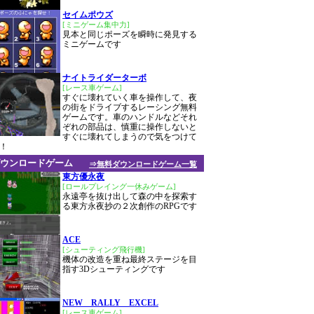
セイムポウズ
[ミニゲーム集中力]
見本と同じポーズを瞬時に発見する
ミニゲームです
ナイトライダーターボ
[レース車ゲーム]
すぐに壊れていく車を操作して、夜
の街をドライブするレーシング無料
ゲームです。車のハンドルなどそれ
ぞれの部品は、慎重に操作しないと
すぐに壊れてしまうので気をつけて
！
ウンロードゲーム
⇒無料ダウンロードゲーム一覧
東方優永夜
[ロールプレイング一休みゲーム]
永遠亭を抜け出して森の中を探索す
る東方永夜抄の２次創作のRPGです
ACE
[シューティング飛行機]
機体の改造を重ね最終ステージを目
指す3Dシューティングです
NEW RALLY EXCEL
[レース車ゲーム]