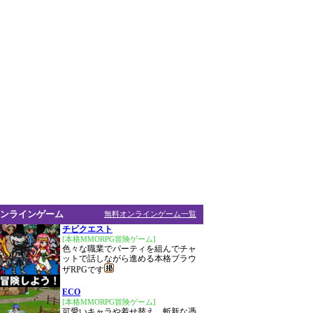
ンラインゲーム
無料オンラインゲーム一覧
チビクエスト
[本格MMORPG冒険ゲーム]
色々な職業でパーティを組んでチャ
ットで話しながら進める本格ブラウ
ザRPGです
ECO
[本格MMORPG冒険ゲーム]
可愛いキャラや着せ替え、斬新な憑