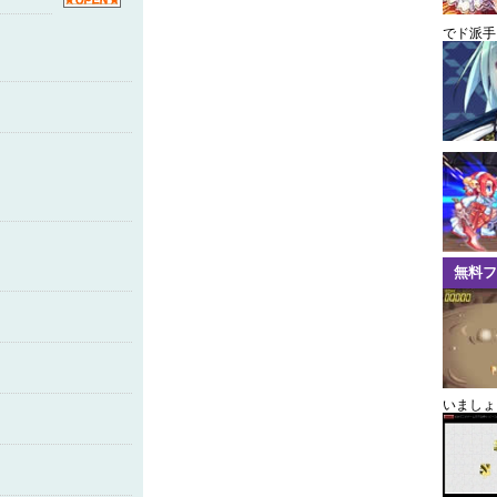
でド派手
無料フ
いましょ