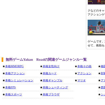
クなどのキャ
アクションゲ
ゲームです。
せて、救助を
無料ゲームYakan Roadの関連ゲームジャンル一覧
★
本格MMORPG
★
本格女性向け
★
本格その他
★
格
★
本格アクション
★
本格カード
★
アクション
★
対
★
本格シミュレーション
★
本格ギャンブル
★
マリオ
★
ア
★
本格FPS
★
本格シューティング
★
西
★
本格スポーツ
★
本格ブラウザ
★
シ