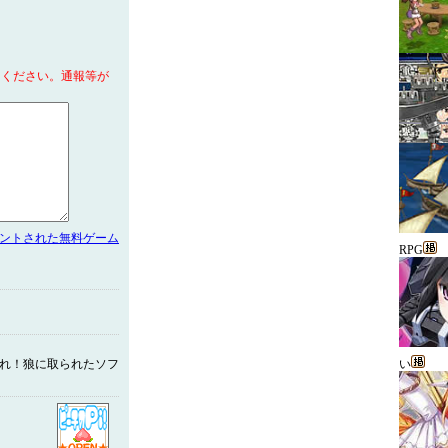
てください。通報等が
メントされた無料ゲーム
RPG
走れ！狼に取られたソフ
い