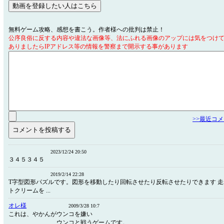
無料ゲーム攻略、感想を書こう。作者様への批判は禁止！
公序良俗に反する内容や違法な画像等、法にふれる画像のアップには気をつけ
ありましたらIPアドレス等の情報を警察まで開示する事があります
>>最近コ
2023/12/24 20:50
３４５３４５
2019/2/14 22:28
T字型図形パズルです。図形を移動したり回転させたり反転させたりできます 
トクリームを ...
オレ様
2009/3/28 10:7
これは、やかんがウンコを嫌い
ウンコと戦うゲームです。