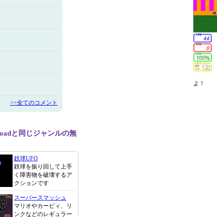
よ！
>>全てのコメント
 Roadと同じジャンルの無
鉄球UFO
鉄球を振り回して上手
く障害物を破壊するア
クションです
スーパースマッシュ
マリオやカービィ、リ
ンクなどのレギュラー