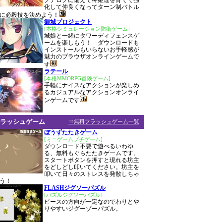
グナロクに備えて神姫達を育てて強
化して仲良くなってターン制バトル
に必殺技を決めよう！
御城プロジェクト
[本格シミュレーション防衛ゲーム]
城娘と一緒にタワーディフェンスゲ
ームを楽しもう！ ダウンロードも
インストールもいらないお手軽感が
魅力のブラウザオンラインゲームで
す
ラテール
[本格MMORPG冒険ゲーム]
手軽にナイスなアクションが楽しめ
るカジュアルなアクションオンライ
ンゲームです
ラッシュゲーム
⇒無料フラッシュゲーム一覧
ぼうずたたきゲーム
[ミニゲームプチゲーム]
ダウンロード不要で遊べるいわゆ
る、無料もぐらたたきゲームです。
スタートボタンを押すと現れる坊主
をどしどし叩いてください。坊主を
叩いて日々のストレスを発散しちゃ
う！
FLASHジグソーパズル
[パズルジグソーパズル]
ピースの方向が一定なのでわりとや
りやすいジグーゾーパズル。