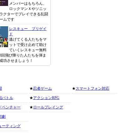
メンバーはもちろん、
ロックマンＸやソニッ
ラクターでプレイできる乱闘
ームです
レスキュー ブリゲイ
ド
逃げてくる人たちをマ
ットで受け止めて助け
ていくレスキュー無料
3回飛び降りた人たちを弾ま
成功させましょう！
闘
★
忍者ゲーム
★
スマートフォン対応
戦バトル
★
アクションRPG
ドベンチャー
★
ロールプレイング
部劇
ューティング