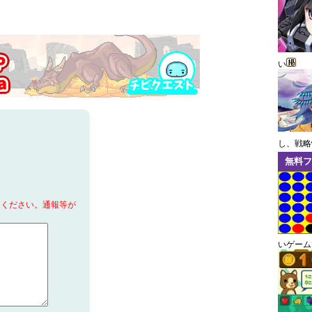
い
し、戦略
無料フ
てください。通報等が
いゲーム