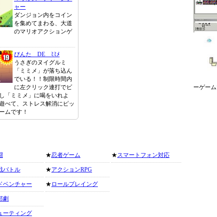
ャー
ダンジョン内をコイン
を集めてまわる、大道
のマリオアクションゲ
びんた DE ﾐﾐﾒ
うさぎのヌイグルミ
「ミミメ」が落ち込ん
でいる！！制限時間内
に左クリック連打でビ
ーゲーム
し「ミミメ」に喝をいれよ
遊べて、ストレス解消にピッ
ームです！
闘
★
忍者ゲーム
★
スマートフォン対応
戦バトル
★
アクションRPG
ドベンチャー
★
ロールプレイング
部劇
ューティング