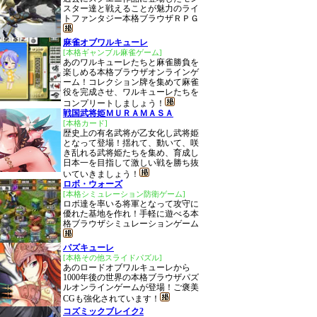
スター達と戦えることが魅力のライ
トファンタジー本格ブラウザＲＰＧ
麻雀オブワルキューレ
[本格ギャンブル麻雀ゲーム]
あのワルキューレたちと麻雀勝負を
楽しめる本格ブラウザオンラインゲ
ーム！コレクション牌を集めて麻雀
役を完成させ、ワルキューレたちを
コンプリートしましょう！
戦国武将姫ＭＵＲＡＭＡＳＡ
[本格カード]
歴史上の有名武将が乙女化し武将姫
となって登場！揺れて、動いて、咲
き乱れる武将姫たちを集め、育成し
日本一を目指して激しい戦を勝ち抜
いていきましょう！
ロボ・ウォーズ
[本格シミュレーション防衛ゲーム]
ロボ達を率いる将軍となって攻守に
優れた基地を作れ！手軽に遊べる本
格ブラウザシミュレーションゲーム
パズキューレ
[本格その他スライドパズル]
あのロードオブワルキューレから
1000年後の世界の本格ブラウザパズ
ルオンラインゲームが登場！ご褒美
CGも強化されています！
コズミックブレイク2