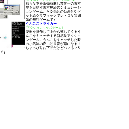
様々な本を販売買取し業界一の古本
屋を目指す古本屋経営シミュレーシ
ョンゲーム。ＭＤ録音の効果音やド
ット絵グラフィックでレトロな雰囲
気の無料ゲームです
うんこストライカー
[アクションキッズゲーム]
便器を操作して上から落ちてくるう
んこをキャッチする新感覚アクショ
ンゲーム。うんこをキャッチした時
の小気味の良い効果音が癖になる！
ちょっぴりお下品だけどハマるフリ
です