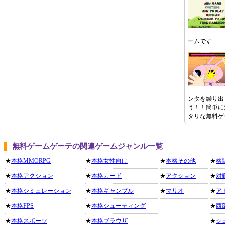
ームです
ンタを繰り出
う！！簡単に
タリな無料ゲ
無料ゲームゲーテの関連ゲームジャンル一覧
★
本格MMORPG
★
本格女性向け
★
本格その他
★
格
★
本格アクション
★
本格カード
★
アクション
★
対
★
本格シミュレーション
★
本格ギャンブル
★
マリオ
★
ア
★
本格FPS
★
本格シューティング
★
西
★
本格スポーツ
★
本格ブラウザ
★
シ