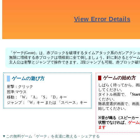
「ゲーテ(Geote)」は、赤ブロックを破壊するタイムアタック系のガンアクシ
無限に増殖する赤ブロックは増殖前に全て倒しましょう。針に刺さるとゲー
主人公は射撃とジャンプで操作できます。2段ジャンプも可能。赤ブロック破
ゲームの始め方
ゲームの遊び方
しばらく待ってから、画
射撃：クリック
してください。
照準:マウス
タイトル画面で、
「Star
移動：「W」「A」「S」「D」キー
ください。
ジャンプ：「W」キー または 「スペース」キー
難易度選択画面で、画面
始してください。
※音が鳴る（スピーカー
状態でなければ、
ゲーム
ます
▼この無料ゲーム「ゲーテ」を友達に教える・シェアする