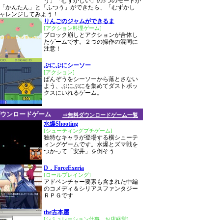
う」「むずかしい」の3つのモードが
「かんたん」と「ふつう」ができたら、「むずかし
ャレンジしてみよう！
りんごのジャムができるま
[アクション料理ゲーム]
ブロック崩しとアクションが合体し
たゲームです。２つの操作の混同に
注意！
ぷにぷにシーソー
[アクション]
ぱんぞうをシーソーから落とさない
よう、ぷにぷにを集めてダストボッ
クスにいれるゲーム。
ウンロードゲーム
⇒無料ダウンロードゲーム一覧
水爆Shooting
[シューティングプチゲーム]
独特なキャラが登場する横シューテ
ィングゲームです。水爆とズマ戦を
つかって「安井」を倒そう
D．ForceExeria
[ロールプレイング]
アドベンチャー要素も含まれた中編
のコメディ＆シリアスファンタジー
ＲＰＧです
the古本屋
[シミュレーション仕事、お店経営]