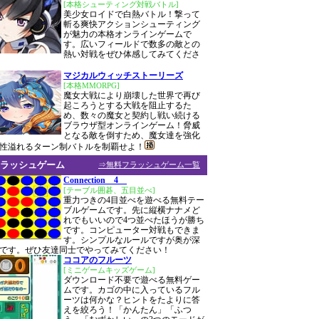
[本格シューティング対戦バトル]
美少女ロイドで白熱バトル！撃って
斬る爽快アクションシューティング
が魅力の本格オンラインゲームで
す。広いフィールドで数多の敵との
熱い対戦をぜひ体感してみてくださ
マジカルウィッチストーリーズ
[本格MMORPG]
魔女大戦により崩壊した世界で再び
起ころうとする大戦を阻止するた
め、数々の魔女と契約し戦い続ける
ブラウザ型オンラインゲーム！脅威
となる敵を倒すため、魔女達を強化
性溢れるターン制バトルを制覇せよ！
ラッシュゲーム
⇒無料フラッシュゲーム一覧
Connection 4
[テーブル囲碁、五目並べ]
重力つきの4目並べを遊べる無料テー
ブルゲームです。先に縦横ナナメど
れでもいいので4つ並べたほうが勝ち
です。コンピューター対戦もできま
す。シンプルなルールですが奥が深
です。ぜひ友達同士でやってみてください！
ココアのフルーツ
[ミニゲームキッズゲーム]
ダウンロード不要で遊べる無料ゲー
ムです。カゴの中に入っているフル
ーツは何かな？ヒントをたよりに答
えを絞ろう！「かんたん」「ふつ