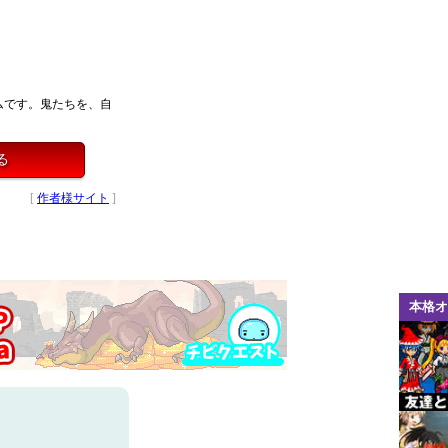
ムです。鬼たちを、自
る
[
作者様サイト
]
本格オ