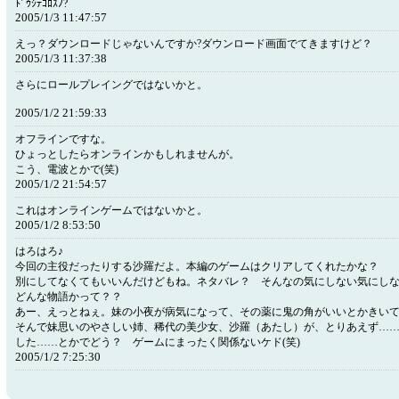
ﾄﾞｳｼﾃｺﾛｽﾉ?
2005/1/3 11:47:57
えっ？ダウンロードじゃないんですか?ダウンロード画面でてきますけど？
2005/1/3 11:37:38
さらにロールプレイングではないかと。
2005/1/2 21:59:33
オフラインですな。
ひょっとしたらオンラインかもしれませんが。
こう、電波とかで(笑)
2005/1/2 21:54:57
これはオンラインゲームではないかと。
2005/1/2 8:53:50
はろはろ♪
今回の主役だったりする沙羅だよ。本編のゲームはクリアしてくれたかな？
別にしてなくてもいいんだけどもね。ネタバレ？ そんなの気にしない気にしな
どんな物語かって？？
あー、えっとねぇ。妹の小夜が病気になって、その薬に鬼の角がいいとかきい
そんで妹思いのやさしい姉、稀代の美少女、沙羅（あたし）が、とりあえず…
した……とかでどう？ ゲームにまったく関係ないケド(笑)
2005/1/2 7:25:30