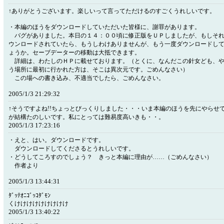
↑ありがとうございます。楽しいって言ってただけるのすごくうれしいです。
・本編のほうをダウンロードしていただいた皆様に、謝罪があります。
バグがありました。本日の１４：００頃に修正版をＵＰしましたが、もしそれ
ウンロードされていたら、もうしわけありませんが、もう一度ダウンロードし
ょうか。セーブデーターの移動は大抵できます。
詳細は、わたしのＨＰに載せております。（とくに、なんだこの針女ども、や
う場所に最初に行かれた方は、そこは異次元です。ごめんなさい）
この場への書き込み、不適当でしたら、ごめんなさい。
2005/1/3 21:29:32
↑そうですよね!!ちょっとびっくりしました・・・いま本編のほうを先にやらせ
が結構たのしいです。私にとっては難易度高いきも・・。
2005/1/3 17:23:16
・えと、はい。ダウンロードです。
ダウンロードしてくださるとうれしいです。
・どうしてころすのでしょう？ きっと本編に理由が……（ごめんなさい）
作者より
2005/1/3 13:44:31
ﾀﾞｯﾃｵﾆｺﾞｯｺﾀﾞﾓﾝ
くけけけけけけけけけ
2005/1/3 13:40:22