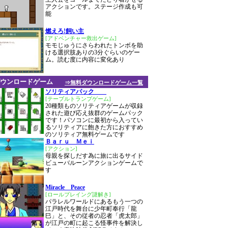
アクションです。ステージ作成も可
能
燃えろ!飼い主
[アドベンチャー救出ゲーム]
モモじゅうにさらわれたトンボを助
ける選択肢ありの3分ぐらいのゲー
ム。読む度に内容に変化あり
ウンロードゲーム
⇒無料ダウンロードゲーム一覧
ソリティアパック
[テーブルトランプゲーム]
20種類ものソリティアゲームが収録
された遊び応え抜群のゲームパック
です！パソコンに最初から入ってい
るソリティアに飽きた方におすすめ
のソリティア無料ゲームです
Ｂａｒｕ Ｍｅｉ
[アクション]
母親を探しだす為に旅に出るサイド
ビューバルーンアクションゲームで
す
Miracle Peace
[ロールプレイング謎解き]
パラレルワールドにあるもう一つの
江戸時代を舞台に少年町奉行「龍
巳」と、その従者の忍者「虎太郎」
が江戸の町に起こる怪事件を解決し