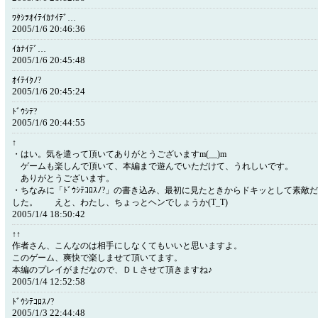
ﾜﾀｼｦｵｲﾃｲｶﾅｲﾃﾞ…
2005/1/6 20:46:36
ｲｶﾅｲﾃﾞ…
2005/1/6 20:45:48
ｵｲﾃｲｸﾉ?
2005/1/6 20:45:24
ﾄﾞｳｼﾃ?
2005/1/6 20:44:55
↑
・はい。気を遣って頂いてありがとうございますm(__)m
ゲームも楽しんで頂いて、本編まで遊んでいただけて、うれしいです。
ありがとうございます。
・ちなみに「ﾄﾞｳｼﾃｺﾛｽﾉ?」の書き込み、最初に見たときからドキッとして素
した。 えと、わたし、ちょっとヘンでしょうか(T_T)
2005/1/4 18:50:42
↑↑
作者さん、こんなのは相手にしなくてもいいと思いますよ。
このゲーム、爽快で楽しませて頂いてます。
本編のプレイがまだなので、ＤＬさせて頂きますね♪
2005/1/4 12:52:58
ﾄﾞｳｼﾃｺﾛｽﾉ?
2005/1/3 22:44:48