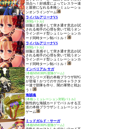
頂点へ！好感度によってレスラー達
と親密になれる本格シミュレーショ
ンオンラインゲーム
ライバルアリーナVS
[対戦バトル]
頭脳と直感そして突き通す意志が試
される相手の心理を突いて戦うオン
ラインボード型シュミレーションカ
ード同時ターン制バトル！
ライバルアリーナVS
[対戦バトル]
頭脳と直感そして突き通す意志が試
される相手の心理を突いて戦うオン
ラインボード型シュミレーションカ
ード同時ターン制バトル！
インペリアル サガ
[本格MMORPG冒険ゲーム]
サガシリーズ初の本格ブラウザRPG
が登場！かつてのサガのキャラクタ
ー達で部隊を作り、闇の軍勢と戦お
う！
海賊魂
[本格シミュレーション対戦バトル]
個性的な海賊カードでバトルする王
道の本格ブラウザシミュレーション
ゲーム
ミッドガルド・サーガ
[本格MMORPG冒険ゲーム]