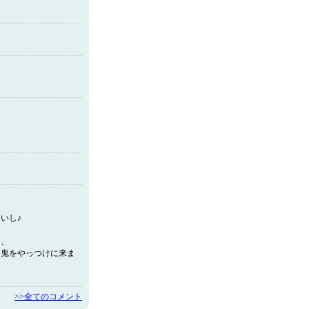
いし♪
て、
…鬼をやっつけに来ま
>>全てのコメント