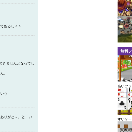
いてあるし＾＾
無料フ
示できませんとなってし
せん。
高いフラ
という
ありがと～。と、い
すいゲー