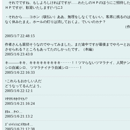
それでですね、もしよろしければですが……わたしのＨＰのほうにご招待した
ＨＰですが、歓迎いたします(^-^)ニｺ
・それから……コホン（咳払い）ああ、無理をしなくてもいい。客席に残るの
なく休みたまえ。ホールの灯りは消しておくよ。でいいのカナ？
（作者
2005/1/7 22:48:15
作者さんも親切そうなのでやってみました。まだ途中ですが最後までやろーとお
させられる？ところもあってたのしかったです。（本編）
2005/1/6 23:43:0
キ―――キキ、キキキキキキキキキ･･････！！ツマらないツマラナイ、人間ナ
シロ自滅シロ、 ツマラナイナラ自滅シロ･･････！
2005/1/6 22:16:33
↑これらもおかしい人だ
どうなってるんだよう。
2005/1/6 22:12:1
ﾏﾀﾜﾀｼｦｵｲﾃｲｸﾉ?
2005/1/6 21:16:24
ｵﾈｪ…ﾁｬﾝ…
2005/1/6 21:13:2
ｽﾞｯﾄｲｯｼｮﾆｲﾀｶｯﾀ…
2005/1/6 21:12:38