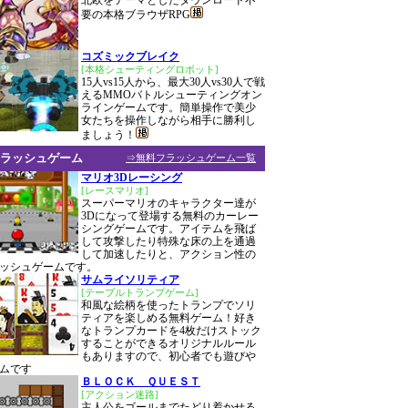
北欧をテーマとしたダウンロード不
要の本格ブラウザRPG
コズミックブレイク
[本格シューティングロボット]
15人vs15人から、最大30人vs30人で戦
えるMMOバトルシューティングオン
ラインゲームです。簡単操作で美少
女たちを操作しながら相手に勝利し
ましょう！
ラッシュゲーム
⇒無料フラッシュゲーム一覧
マリオ3Dレーシング
[レースマリオ]
スーパーマリオのキャラクター達が
3Dになって登場する無料のカーレー
シングゲームです。アイテムを飛ば
して攻撃したり特殊な床の上を通過
して加速したりと、アクション性の
ッシュゲームです。
サムライソリティア
[テーブルトランプゲーム]
和風な絵柄を使ったトランプでソリ
ティアを楽しめる無料ゲーム！好き
なトランプカードを4枚だけストック
することができるオリジナルルール
もありますので、初心者でも遊びや
ムです
ＢＬＯＣＫ ＱＵＥＳＴ
[アクション迷路]
主人公をゴールまでたどり着かせる