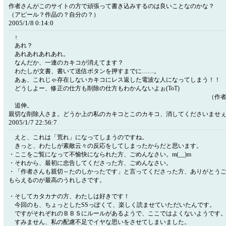
作者さんがこのサイトの方で頑張って書き込みするのは良いことなのかな？
（アピール？作品の？自分の？）
2005/1/8 0:14:0
↑
あれ？
あれあれあれあれ。
なんだか、一連のカキコが消えてます？
わたしが文書、書いて送信ボタンを押すまでに……。
あぁ、これじゃ存在しないカキコにレス返した電波な人になってしまう！！
どうしよー、修正の仕方も削除の仕方もわかんないよぉ(ToT)
（作者
追伸。
親切な削除人さま。どうか上の私のカキコとこのカキコ、消してくださいませぇ(T
2005/1/7 22:56:7
えと、これは「荒れ」になってしまうのですね。
きっと、わたしが素敵云々の反応をしてしまったからだと思います。
・ここをご覧になって不愉快になられた方、ごめんなさい。m(__)m
・それから、最初に忠告してくださった方、ごめんなさい。
・「作者さんも親切～たのしかったです」と言ってくださった方、ありがとう
もらえるのが最高のうれしさです。
・そしてカタカナの方、わたしは好きです！
今回のも、ちょっとしたSSっぽくて、楽しく読ませていただいたんです。
ですがそれぞれのＢＢＳにルールがあるようで、ここではよくないようです
すみません、私の配慮不足でイヤな思いをさせてしまいました。