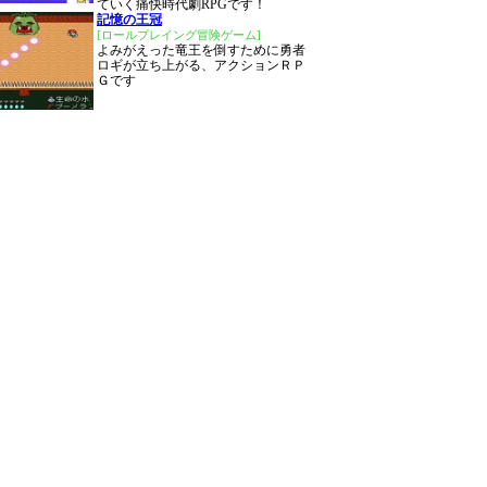
ていく痛快時代劇RPGです！
記憶の王冠
[ロールプレイング冒険ゲーム]
よみがえった竜王を倒すために勇者
ロギが立ち上がる、アクションＲＰ
Ｇです