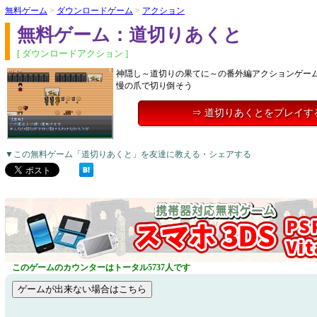
無料ゲーム
>
ダウンロードゲーム
>
アクション
無料ゲーム：道切りあくと
[ ダウンロードアクション ]
神隠し～道切りの果てに～の番外編アクションゲー
慢の爪で切り倒そう
⇒ 道切りあくとをプレイす
▼この無料ゲーム「道切りあくと」を友達に教える・シェアする
このゲームのカウンターはトータル5737人です