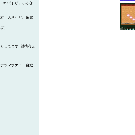
いのですが。小さな
は君一人きりだ、遠慮
）
もってます!!結構考え
ンテツマラナイ！自滅