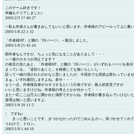
このゲーム好きです！
本編もクリアしました♪
2005/2/5 17:40:27
↑↑私も作者さんが書きみしてもいいと思います。作者様のアピールって上に書
2005/1/8 22:1:32
「作者様HP」と隣の「DLページ」～復活しました。
2005/1/8 21:45:16
部外者なんですが、ちょっと気になることがありまして・・・
＞一連のカキコが消えてます？
の発言の見たあと、「作者様HP」と隣の「DLページ」がいずれもページを表
まっている。「道切りあくと」を検索しても無いらしいし・・・
誤って一緒の消されたのかなと思いましたが、今現在でも現状は変わっていま
まぁ、いずれ復旧しますよね。多分・・・
もう一点、作者様自身がカキコするという行為ですが、個人的意見ですが
いいと思いますけどね。作者様の考えとかが分かって・・・
また一応ここは万人に開かれた場所ですからね。作者様が書き込んでいけない
道理は無いと思いますよ。
2005/1/8 10:11:5
↑ ですね♪
きっと悪いことです。きづかなかったのでごめんなさい。気づかせてくれて
うわけで、ドロン。
2005/1/8 1:44:10