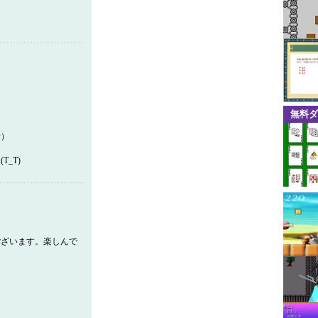
無料ダ
）
_T)
ございます。楽しんで
。