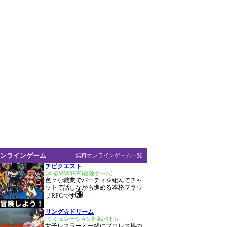
ンラインゲーム
無料オンラインゲーム一覧
チビクエスト
[本格MMORPG冒険ゲーム]
色々な職業でパーティを組んでチャ
ットで話しながら進める本格ブラウ
ザRPGです
リング☆ドリーム
[シミュレーション対戦バトル]
女子レスラーと一緒にプロレス界の