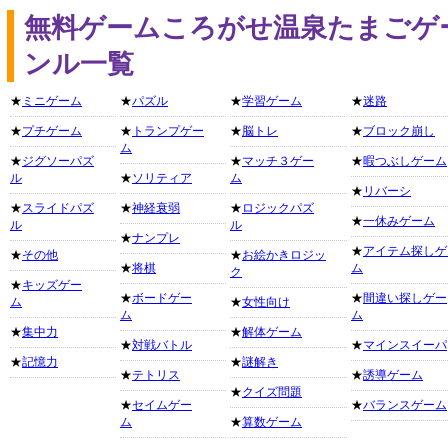
無料ゲームころがせ温泉たまごゲ
ンル一覧
★
ミニゲーム
★
パズル
★
学習ゲーム
★
迷路
★
プチゲーム
★
トランプゲー
★
脳トレ
★
ブロック崩し
ム
★
ジグソーパズ
★
マッチ３ゲー
★
暇つぶしゲーム
ル
★
ソリティア
ム
★
リバーシ
★
スライドパズ
★
神経衰弱
★
ロジックパズ
★
一休みゲーム
ル
ル
★
ナンプレ
★
アイテム探しゲ
★
その他
★
お絵かきロジッ
★
将棋
ム
ク
★
キッズゲー
★
ボードゲー
★
間違い探しゲー
ム
★
女性向け
ム
ム
★
集中力
★
解体ゲーム
★
対戦バトル
★
マインスイーパ
★
記憶力
★
謎解き
★
テトリス
★
誘導ゲーム
★
クイズ問題
★
セイムゲー
★
バランスゲーム
ム
★
算数ゲーム