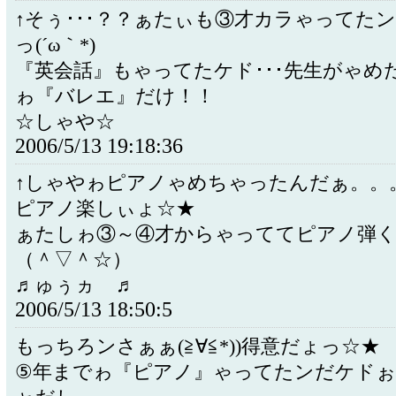
↑そぅ･･･？？ぁたぃも③才カラゃってた
っ(´ω｀*)
『英会話』もゃってたケド･･･先生がゃめた
ゎ『バレエ』だけ！！
☆しゃや☆
2006/5/13 19:18:36
↑しゃやゎピアノゃめちゃったんだぁ。。
ピアノ楽しぃょ☆★
ぁたしゎ③～④才からゃっててピアノ弾
（＾▽＾☆）
♬ゅぅヵゝ♬
2006/5/13 18:50:5
もっちろンさぁぁ(≧∀≦*))得意だょっ☆★
⑤年までゎ『ピアノ』ゃってたンだケドぉ