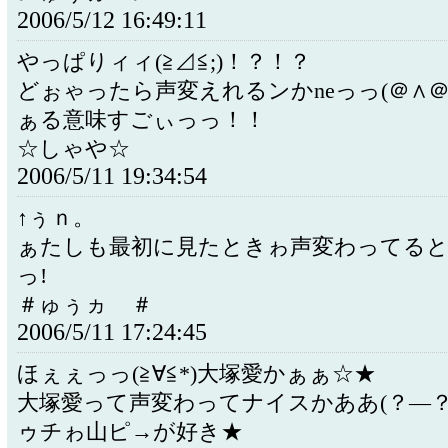
2006/5/12 16:49:11
やっぱりィィ(≧⊿≦;)！？！？
どぉゃったら声変えれるンかneっっ(＠∧＠
ぁる意味すごぃっっ！！
☆しゃや☆
2006/5/11 19:34:54
↑ぅｎ。
ぁたしも最初に見たときゎ声変わってる
っ!
＃ゅぅヵゝ＃
2006/5/11 17:24:45
ほぇぇっっ(≧∀≦*)大塚愛かぁぁ☆★
大塚愛って声変わってナイスかああ(？―？
ゥチゎ山ピ→が好き★