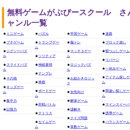
無料ゲームがぷぴースクール さ
ャンル一覧
★
ミニゲーム
★
パズル
★
学習ゲーム
★
迷路
★
プチゲーム
★
トランプゲー
★
脳トレ
★
ブロック崩し
ム
★
ジグソーパズ
★
マッチ３ゲー
★
暇つぶしゲーム
ル
★
ソリティア
ム
★
リバーシ
★
スライドパズ
★
神経衰弱
★
ロジックパズ
★
一休みゲーム
ル
ル
★
ナンプレ
★
アイテム探しゲ
★
その他
★
お絵かきロジッ
★
将棋
ム
ク
★
キッズゲー
★
ボードゲー
★
間違い探しゲー
ム
★
女性向け
ム
ム
★
集中力
★
解体ゲーム
★
対戦バトル
★
マインスイーパ
★
記憶力
★
謎解き
★
テトリス
★
誘導ゲーム
★
クイズ問題
★
セイムゲー
★
バランスゲーム
ム
★
算数ゲーム