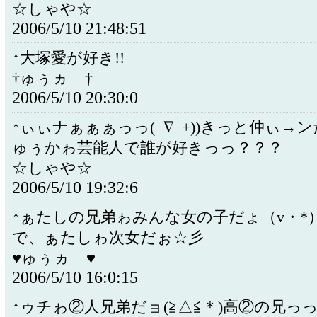
☆しゃや☆
2006/5/10 21:48:51
↑大塚愛が好き!!
†ゅぅヵゝ†
2006/5/10 20:30:0
↑ぃぃナぁぁぁっっ(≡∇≡+))きっと仲ぃ→ンだn
ゅぅかゎ芸能人で誰が好きっっ？？？
☆しゃや☆
2006/5/10 19:32:6
↑ぁたしの兄弟ゎみんな女の子だょ（v・*
で、ぁたしゎ次女だぉ☆彡
♥ゅぅヵゝ♥
2006/5/10 16:0:15
↑ゥチゎ②人兄弟だョ(≧△≦＊)高②の兄っ