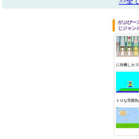
>>全
がぷぴー
じジャン
に待機しカゴ
トロな雰囲気