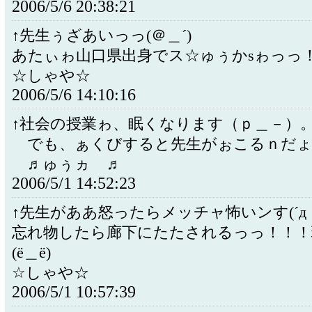
2006/5/6 20:38:21
↑先生ぅざあいっっ(＠＿´)
あたぃゎ山口県出身でス☆ゅぅかsゎっっ
☆しゃや☆
2006/5/6 14:10:16
↑社会の授業ゎ、眠くなります（ｐ＿－）。
でも、ぁくびすると先生がぉこるｎだょ
♬ゅぅヵゝ♬
2006/5/1 14:52:23
↑先生がああ怒ったらメッチャ怖いンす(´д
忘れ物したら廊下にたたされるっっ！！！
(ё＿ё)
☆しゃや☆
2006/5/1 10:57:39