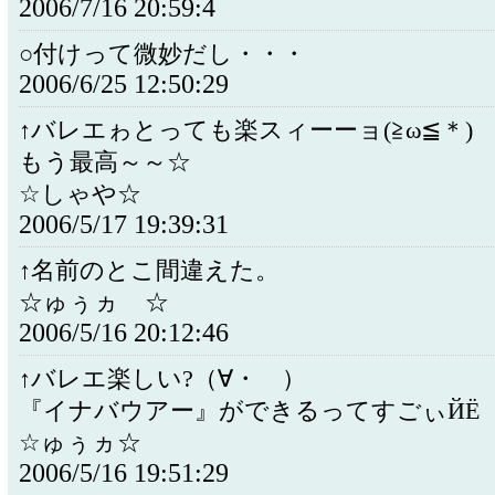
2006/7/16 20:59:4
○付けって微妙だし・・・
2006/6/25 12:50:29
↑バレエゎとっても楽スィーーョ(≧ω≦＊)
もう最高～～☆
☆しゃや☆
2006/5/17 19:39:31
↑名前のとこ間違えた。
☆ゅぅヵゝ☆
2006/5/16 20:12:46
↑バレエ楽しい?（∀・ ）
『イナバウアー』ができるってすごぃЙЁ
☆ゅぅヵ☆
2006/5/16 19:51:29