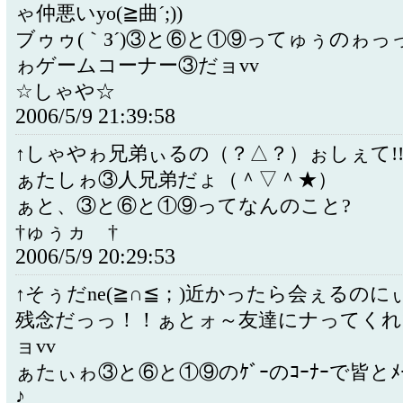
ゃ仲悪いyo(≧曲´;))
ブゥゥ(｀З´)③と⑥と①⑨ってゅぅのゎっ
ゎゲームコーナー③だョvv
☆しゃや☆
2006/5/9 21:39:58
↑しゃやゎ兄弟ぃるの（？△？）ぉしぇて!
ぁたしゎ③人兄弟だょ（＾▽＾★）
ぁと、③と⑥と①⑨ってなんのこと?
†ゅぅヵゝ†
2006/5/9 20:29:53
↑そぅだne(≧∩≦；)近かったら会ぇるのに
残念だっっ！！ぁとォ～友達にナってく
ョvv
ぁたぃゎ③と⑥と①⑨のｹﾞｰのｺｰﾅｰで皆とﾒ
♪