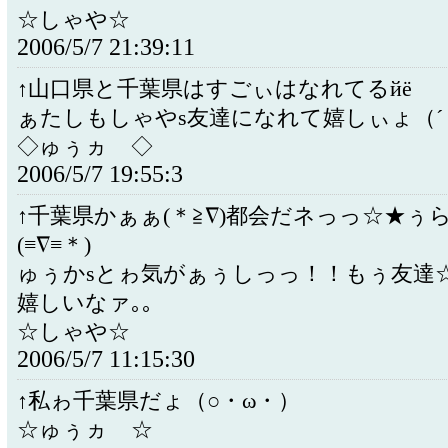
☆しゃや☆
2006/5/7 21:39:11
↑山口県と千葉県はすごぃはなれてるйё
ぁたしもしゃやs友達になれて嬉しぃょ（´
◇ゅぅヵゝ◇
2006/5/7 19:55:3
↑千葉県かぁぁ(＊≧∇)都会だネっっ☆★ぅ
(≡∇≡＊)
ゅぅかsとゎ気がぁぅしっっ！！もぅ友達
嬉しいなァ｡｡
☆しゃや☆
2006/5/7 11:15:30
↑私ゎ千葉県だょ（○・ω・）
☆ゅぅヵゝ☆