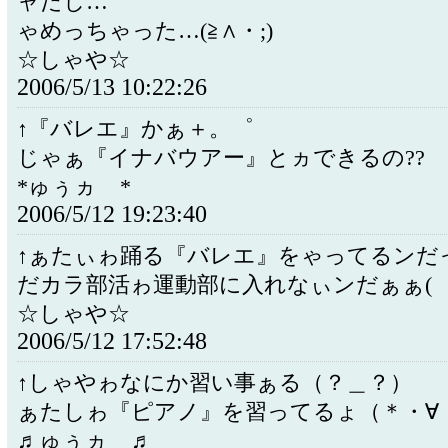
ャだし…
ゃめっちゃった…(≧∧・;)
☆しゃや☆
2006/5/13 10:22:26
↑『バレエ』かぁ＋。゜
じゃぁ『イナバウアー』とヵできるの??
*ゅぅヵゝ*
2006/5/12 19:23:40
↑ぁたぃゎ踊る『バレエ』をゃってるンだっ(
だカラ部活ゎ運動部に入れなぃンだぁぁ(゜
☆しゃや☆
2006/5/12 17:52:48
↑しゃやゎなにか習い事ぁる（？＿？）
ぁたしゎ『ピアノ』を習ってるょ（＊・∀
♬ゅぅヵゝ♬