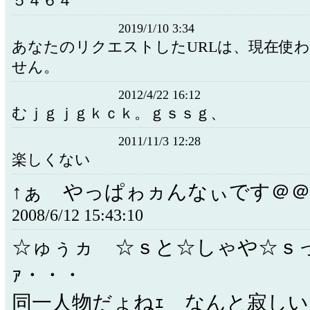
５４６４
2019/1/10 3:34
あなたのリクエストしたURLは、現在使
せん。
2012/4/22 16:12
むｊｇｊｇｋｃｋ。ｇｓｓｇ、
2011/11/3 12:28
楽しくない
↑ぁ やっぱゎヵんなぃです＠
2008/6/12 15:43:10
☆ゅぅヵゝ☆ｓと☆しゃや☆ｓ
ｧ・・・
同一人物だょねｪ なんと寂しい