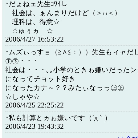
↑だょねェ先生ｺﾜｲし
社会は、ぁんまりだけど（＞∩＜）
理科は、得意☆
☆ゅぅヵゝ☆
2006/4/27 16:53:22
↑ムズぃっすョ（≧∧≦：））先生もィャだ
㊦㊦・・・
社会は・・・｡｡小学のときゎ嫌いだった
になってチョット好き
になったカナ～？？みたぃなっっ㊤㊤
☆しゃや☆
2006/4/25 22:25:22
↑私も計算とヵゎ嫌いです（´д｀）
2006/4/23 19:43:32