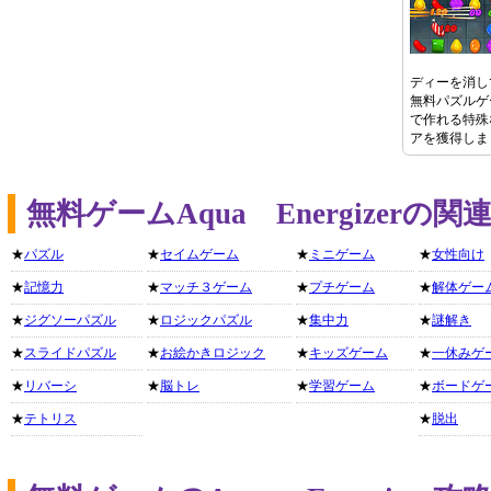
ディーを消し
無料パズルゲ
で作れる特殊
アを獲得しま
無料ゲームAqua Energizer
★
パズル
★
セイムゲーム
★
ミニゲーム
★
女性向け
★
記憶力
★
マッチ３ゲーム
★
プチゲーム
★
解体ゲー
★
ジグソーパズル
★
ロジックパズル
★
集中力
★
謎解き
★
スライドパズル
★
お絵かきロジック
★
キッズゲーム
★
一休みゲ
★
リバーシ
★
脳トレ
★
学習ゲーム
★
ボードゲ
★
テトリス
★
脱出