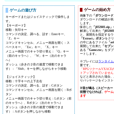
ゲームの始め方
ゲームの遊び方
画像下の
「ダウンロード
キーボードまたはジョイスティックで操作しま
ダウンロードの確認が表
す。
します。
【キーボード】
保存した
「j032601.zip」
移動：矢印キー
解凍して出来た
「j03260
コマンドの決定、調べる、話す：Enterキー、
と、展開先を指定するウ
「Z」キー
「Extract」ボタン
をクリ
の中にあるファイル
「ar
コマンドキャンセル、メニュー画面を開く：ス
展開して出来た
「セブン
ペースキー、「Esc」キー、「X」キー
ある
「Game.exe」
をダブ
メニュー画面でのキャラ切り替え：「Q」キー
ートします。
（前のキャラへ）、「W」キー（次のキャラ
へ）
※プレイには
ランタイム
ダッシュ（歩きの２倍の速度で移動できま
要です。
す）：「Shift」キーを押しながらキャラ移動
「RPGツクールVXAC
トアップされていません
などと表示された場合、
【ジョイスティック】
りパッケージをインスト
移動：十字キーの上下左右
コマンドの決定、調べる、話す：Cボタン
※音が鳴る（スピーカー
コマンドキャンセル、メニュー画面を開く：Bボ
状態でなければ、
ゲーム
タン
ます
メニュー画面でのキャラ切り替え：Lボタン（前
のキャラへ）、Rボタン（次のキャラへ）
ダッシュ（歩きの２倍の速度で移動できま
す）：Aボタンを押しながら移動