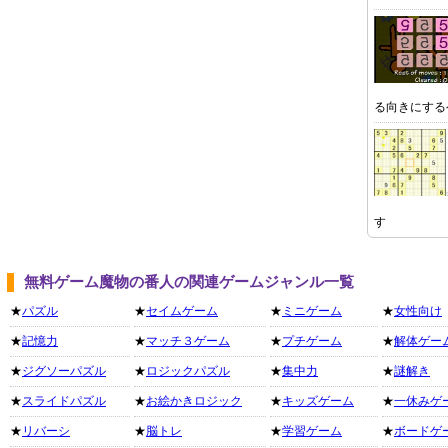
る向きにする
す
無料ゲーム魔物の番人の関連ゲームジャンル一覧
★
パズル
★
セイムゲーム
★
ミニゲーム
★
女性向け
★
記憶力
★
マッチ３ゲーム
★
プチゲーム
★
解体ゲー
★
ジグソーパズル
★
ロジックパズル
★
集中力
★
謎解き
★
スライドパズル
★
お絵かきロジック
★
キッズゲーム
★
一休みゲ
★
リバーシ
★
脳トレ
★
学習ゲーム
★
ボードゲ