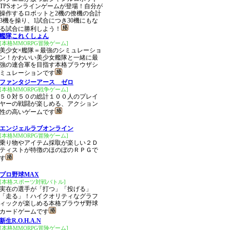
TPSオンラインゲームが登場！自分が
操作するロボットと2機の僚機の合計
3機を操り、1試合につき30機にもな
る試合に勝利しよう！
艦隊これくしょん
[本格MMORPG冒険ゲーム]
美少女×艦隊＝最強のシミュレーショ
ン！かわいい美少女艦隊と一緒に最
強の連合軍を目指す本格ブラウザシ
ミュレーションです
ファンタジーアース ゼロ
[本格MMORPG戦争ゲーム]
５０対５０の総計１００人のプレイ
ヤーの戦闘が楽しめる、アクション
性の高いゲームです
エンジェルラブオンライン
[本格MMORPG冒険ゲーム]
乗り物やアイテム採取が楽しい２Ｄ
ティストが特徴のほのぼのＲＰＧで
す
プロ野球MAX
[本格スポーツ対戦バトル]
実在の選手が「打つ」「投げる」
「走る」！ハイクオリティなグラフ
ィックが楽しめる本格ブラウザ野球
カードゲームです
新生R.O.H.A.N
[本格MMORPG冒険ゲーム]