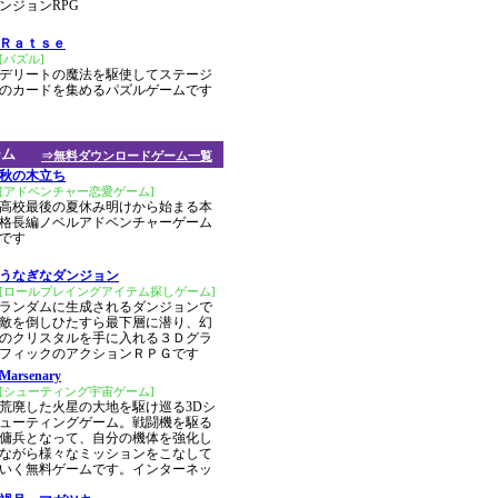
ンジョンRPG
Ｒａｔｓｅ
[パズル]
デリートの魔法を駆使してステージ
のカードを集めるパズルゲームです
ーム
⇒無料ダウンロードゲーム一覧
秋の木立ち
[アドベンチャー恋愛ゲーム]
高校最後の夏休み明けから始まる本
格長編ノベルアドベンチャーゲーム
です
うなぎなダンジョン
[ロールプレイングアイテム探しゲーム]
ランダムに生成されるダンジョンで
敵を倒しひたすら最下層に潜り、幻
のクリスタルを手に入れる３Ｄグラ
フィックのアクションＲＰＧです
Marsenary
[シューティング宇宙ゲーム]
荒廃した火星の大地を駆け巡る3Dシ
ューティングゲーム。戦闘機を駆る
傭兵となって、自分の機体を強化し
ながら様々なミッションをこなして
いく無料ゲームです。インターネッ
！