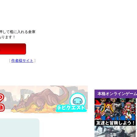
押して檻に入れる倉庫
あります！
る
[
作者様サイト
]
本格オンラインゲー