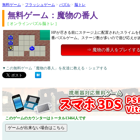
無料ゲーム
>
フラッシュゲーム
>
パズル
>
脳トレ
無料ゲーム：魔物の番人
[ オンラインパズル脳トレ ]
HPが尽きる前にステージ上に配置されたスライムを
番パズルゲーム。ステージ数が多いので遊び応えが
⇒ 魔物の番人をプレイす
▼この無料ゲーム「魔物の番人」を友達に教える・シェアする
このゲームのカウンターはトータル13464人です