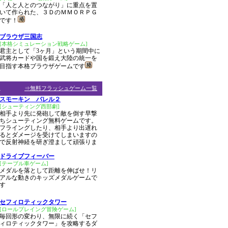
「人と人とのつながり」に重点を置
いて作られた、３ＤのＭＭＯＲＰＧ
です！
ブラウザ三国志
[本格シミュレーション戦略ゲーム]
君主として「3ヶ月」という期間中に
武将カードや国を鍛え大陸の統一を
目指す本格ブラウザゲームです
ム
⇒無料フラッシュゲーム一覧
スモーキン バレル２
[シューティング西部劇]
相手より先に発砲して敵を倒す早撃
ちシューティング無料ゲームです。
フライングしたり、相手より出遅れ
るとダメージを受けてしまいますの
で反射神経を研ぎ澄まして頑張りま
ドライブフィーバー
[テーブル車ゲーム]
メダルを落として距離を伸ばせ！リ
アルな動きのキッズメダルゲームで
す
セフィロティックタワー
[ロールプレイング冒険ゲーム]
毎回形の変わり、無限に続く「セフ
ィロティックタワー」を攻略するダ