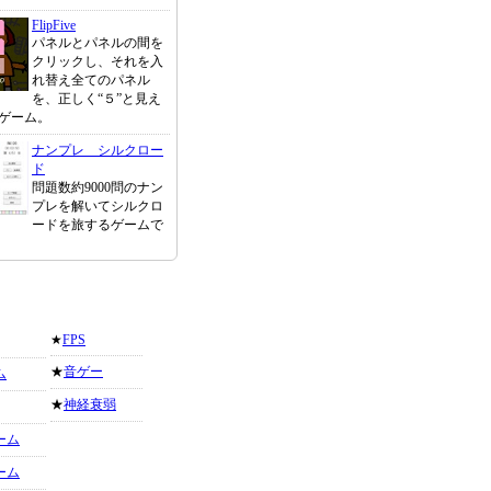
FlipFive
パネルとパネルの間を
クリックし、それを入
れ替え全てのパネル
を、正しく“５”と見え
ゲーム。
ナンプレ シルクロー
ド
問題数約9000問のナン
プレを解いてシルクロ
ードを旅するゲームで
★
FPS
★
音ゲー
ム
★
神経衰弱
ーム
ーム