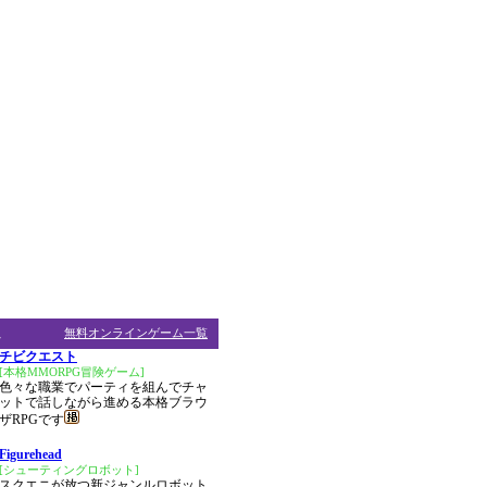
ム
無料オンラインゲーム一覧
チビクエスト
[本格MMORPG冒険ゲーム]
色々な職業でパーティを組んでチャ
ットで話しながら進める本格ブラウ
ザRPGです
Figurehead
[シューティングロボット]
スクエニが放つ新ジャンルロボット