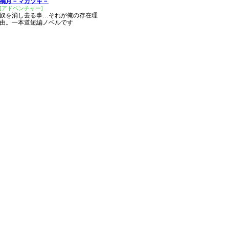
禍月－マガツキ－
[アドベンチャー]
奴を消し去る事…それが俺の存在理
由。一本道短編ノベルです