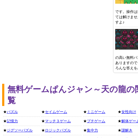
です。操作は
ては解けませ
すよ♪
の高い無料パ
ありますので
ろんな答えを
無料ゲームぱんジャン～天の龍の
覧
★
パズル
★
セイムゲーム
★
ミニゲーム
★
女性向け
★
記憶力
★
マッチ３ゲーム
★
プチゲーム
★
解体ゲー
★
ジグソーパズル
★
ロジックパズル
★
集中力
★
謎解き