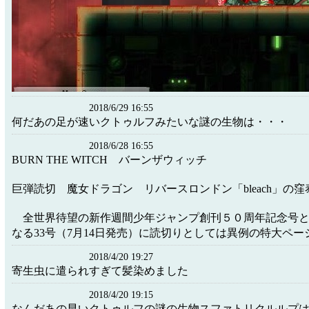
2018/6/29 16:55
何だあの足が速いクトゥルフみたいな謎の生物は・・・
2018/6/28 16:55
BURN THE WITCH バーンザウィッチ
巨弾読切 魔女ドラゴン リバースロンドン「bleach」の窪
全世界待望の新作週間少年ジャンプ創刊５０周年記念号
なる33号（7月14日発売）に読切りとしては異例の特大ペ
2018/4/20 19:27
寄生虫に遣られすぎて髪染めました
2018/4/20 19:15
なんだあの早いクトゥルフの謎の生物スファトリクルルプ