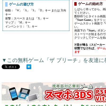
ゲームの始め方
ゲームの遊び方
しばらく待ってから、画
移動：「W」「A」「S」「D」キー または 方向
てください。
キー
数秒待つとタイトル画面
射撃：スペース または 「X」キー
「Start Game」
をクリッ
マップ：「M」キー
ゲームスロット画面で
「
インベントリ：「I」キー
い。
画面下の
「Start」
ボタン
ストーリーが始まるので
クリックしてゲームを始
※音が鳴る（スピーカー
状態でなければ、
ゲーム
ます
▼この無料ゲーム「ザ ブリーチ」を友達に