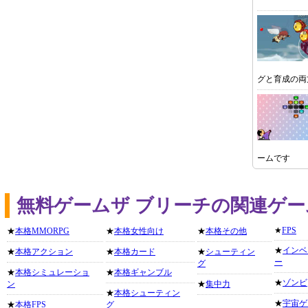
グと育成の両
ームです
無料ゲームザ ブリーチの関連ゲ
★
FPS
★
本格MMORPG
★
本格女性向け
★
本格その他
★
インベ
★
本格アクション
★
本格カード
★
シューティン
ー
グ
★
本格シミュレーショ
★
本格ギャンブル
★
ゾンビ
ン
★
集中力
★
本格シューティン
★
宇宙ゲ
★
本格FPS
グ