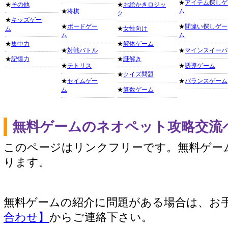
★
アイテム探しゲ
★
その他
★
お絵かきロジッ
★
将棋
ム
ク
★
キッズゲー
★
ボードゲー
★
間違い探しゲー
ム
★
女性向け
ム
ム
★
集中力
★
解体ゲーム
★
対戦バトル
★
マインスイーパ
★
記憶力
★
謎解き
★
テトリス
★
誘導ゲーム
★
クイズ問題
★
セイムゲー
★
バランスゲーム
ム
★
算数ゲーム
無料ゲームのネオペット攻略交流
このページはリンクフリーです。無料ゲー
ります。
無料ゲームの紹介に問題がある場合は、お
合わせ】
からご連絡下さい。