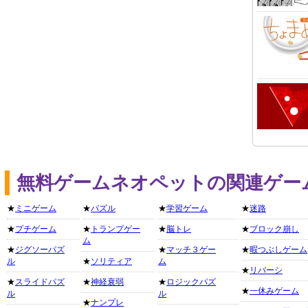
無料ゲームネオペットの関連ゲー
★
ミニゲーム
★
パズル
★
学習ゲーム
★
迷路
★
プチゲーム
★
トランプゲー
★
脳トレ
★
ブロック崩し
ム
★
ジグソーパズ
★
マッチ３ゲー
★
暇つぶしゲーム
ル
★
ソリティア
ム
★
リバーシ
★
スライドパズ
★
神経衰弱
★
ロジックパズ
★
一休みゲーム
ル
ル
★
ナンプレ