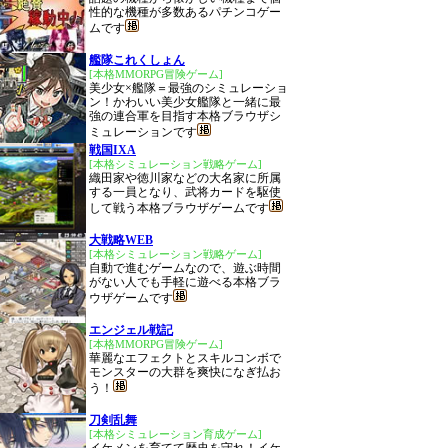
性的な機種が多数あるパチンコゲー
ムです
艦隊これくしょん
[本格MMORPG冒険ゲーム]
美少女×艦隊＝最強のシミュレーショ
ン！かわいい美少女艦隊と一緒に最
強の連合軍を目指す本格ブラウザシ
ミュレーションです
戦国IXA
[本格シミュレーション戦略ゲーム]
織田家や徳川家などの大名家に所属
する一員となり、武将カードを駆使
して戦う本格ブラウザゲームです
大戦略WEB
[本格シミュレーション戦略ゲーム]
自動で進むゲームなので、遊ぶ時間
がない人でも手軽に遊べる本格ブラ
ウザゲームです
エンジェル戦記
[本格MMORPG冒険ゲーム]
華麗なエフェクトとスキルコンボで
モンスターの大群を爽快になぎ払お
う！
刀剣乱舞
[本格シミュレーション育成ゲーム]