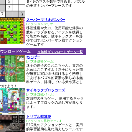
９×９のマスを数字で埋める、パズル
の王道ナンバープレースです
スーパーマリオボンバー
[アクションマリオ]
移動速度や火力、使用可能な爆弾の
数をアップさせるアイテムを獲得し
て能力を高め、敵キャラクターを爆
弾で倒すボンバーマン風アクション
ゲームです
ウンロードゲーム
⇒無料ダウンロードゲーム一覧
ねこげー
[パズル誘導ゲーム]
迷子の迷子のこねこちゃん、貴方の
お家はここですよ！迷子になった猫
が無事に家に辿り着けるよう誘導し
てあげるパズル的要素も楽しめる無
料ゲーム。徘徊している犬や落とし
つけよう！
サイキックブロッカーズ
[パズル対戦バトル]
対戦型の落ちゲー。 使用するキャラ
によってブロックの消し方が異なり
ます。
トリプル暗算愛
[アクション算数ゲーム]
RPG風のアクションゲームと、実用
的学習補助を兼ね備えたツールです