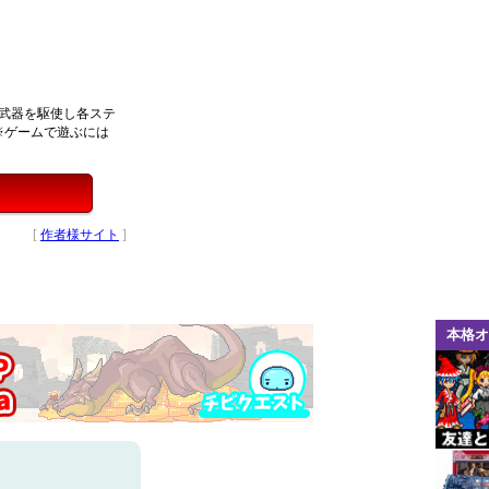
武器を駆使し各ステ
※ゲームで遊ぶには
[
作者様サイト
]
本格オ