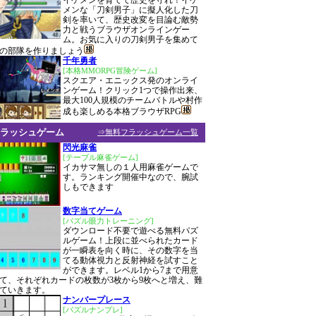
イケメンを育てて歴史を守れ！イケ
メンな「刀剣男子」に擬人化した刀
剣を率いて、歴史改変を目論む敵勢
力と戦うブラウザオンラインゲー
ム。お気に入りの刀剣男子を集めて
の部隊を作りましょう
千年勇者
[本格MMORPG冒険ゲーム]
スクエア・エニックス発のオンライ
ンゲーム！クリック1つで操作出来、
最大100人規模のチームバトルや村作
成も楽しめる本格ブラウザRPG
ラッシュゲーム
⇒無料フラッシュゲーム一覧
閃光麻雀
[テーブル麻雀ゲーム]
イカサマ無しの１人用麻雀ゲームで
す。ランキング開催中なので、腕試
しもできます
数字当てゲーム
[パズル眼力トレーニング]
ダウンロード不要で遊べる無料パズ
ルゲーム！上段に並べられたカード
が一瞬表を向く時に、その数字を当
てる動体視力と反射神経を試すこと
ができます。レベル1から7まで用意
て、それぞれカードの枚数が3枚から9枚へと増え、難
ていきます。
ナンバープレース
[パズルナンプレ]