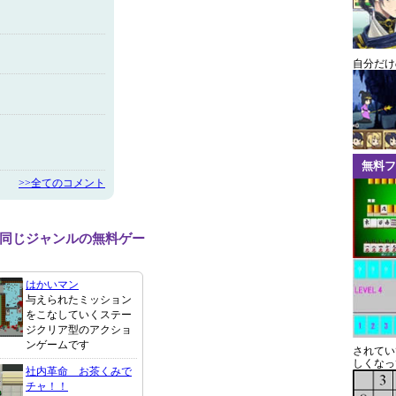
自分だけ
無料フ
>>全てのコメント
3と同じジャンルの無料ゲー
はかいマン
与えられたミッション
をこなしていくステー
ジクリア型のアクショ
ンゲームです
されてい
しくなっ
社内革命 お茶くみで
チャ！！