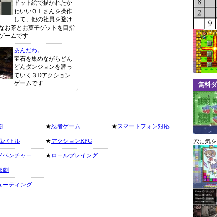
ドット絵で描かれたか
わいいＯＬさんを操作
して、他の社員を避け
なお茶とお菓子ゲットを目指
ゲームです
あんだわ。
宝石を集めながらどん
どんダンジョンを潜っ
ていく３Dアクション
ゲームです
無料ダ
闘
★
忍者ゲーム
★
スマートフォン対応
戦バトル
★
アクションRPG
穴に気を
ドベンチャー
★
ロールプレイング
部劇
ューティング