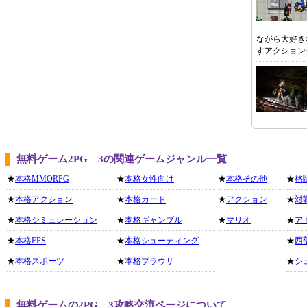
ながら大好き
すアクション
無料ゲーム2PG 3の関連ゲームジャンル一覧
★
本格MMORPG
★
本格女性向け
★
本格その他
★
格
★
本格アクション
★
本格カード
★
アクション
★
対
★
本格シミュレーション
★
本格ギャンブル
★
マリオ
★
ア
★
本格FPS
★
本格シューティング
★
西
★
本格スポーツ
★
本格ブラウザ
★
シ
無料ゲームの2PG 3攻略交流ページについて