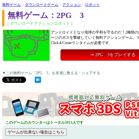
無料ゲーム
>
ダウンロードゲーム
>
アクション
>
ロボット
無料ゲーム：2PG 3
[ ダウンロードアクションロボット ]
アンドロイドとなり地球の平和を守るのだ！2種類の
ージのボスを撃破していく無料アクションゲーム。
Click＆Createランタイムが必要です
⇒ 2PG 3をプレイする
▼この無料ゲーム「2PG 3」を友達に教える・シェアする
このゲームのカウンターはトータル5913人です