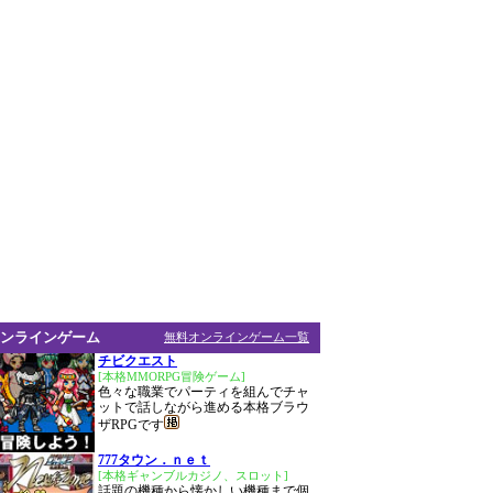
ンラインゲーム
無料オンラインゲーム一覧
チビクエスト
[本格MMORPG冒険ゲーム]
色々な職業でパーティを組んでチャ
ットで話しながら進める本格ブラウ
ザRPGです
777タウン．ｎｅｔ
[本格ギャンブルカジノ、スロット]
話題の機種から懐かしい機種まで個