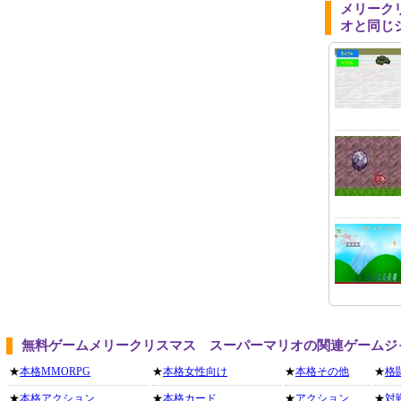
メリーク
オと同じ
無料ゲームメリークリスマス スーパーマリオの関連ゲームジ
★
本格MMORPG
★
本格女性向け
★
本格その他
★
格
★
本格アクション
★
本格カード
★
アクション
★
対