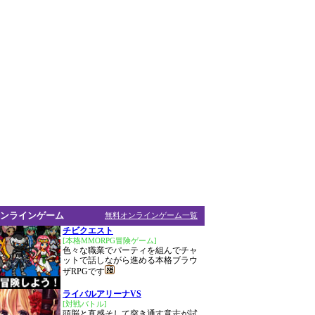
ンラインゲーム
無料オンラインゲーム一覧
チビクエスト
[本格MMORPG冒険ゲーム]
色々な職業でパーティを組んでチャ
ットで話しながら進める本格ブラウ
ザRPGです
ライバルアリーナVS
[対戦バトル]
頭脳と直感そして突き通す意志が試