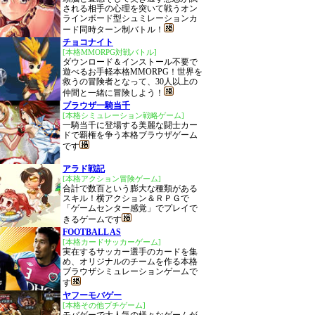
される相手の心理を突いて戦うオン
ラインボード型シュミレーションカ
ード同時ターン制バトル！
チョコナイト
[本格MMORPG対戦バトル]
ダウンロード＆インストール不要で
遊べるお手軽本格MMORPG！世界を
救うの冒険者となって、30人以上の
仲間と一緒に冒険しよう！
ブラウザ一騎当千
[本格シミュレーション戦略ゲーム]
一騎当千に登場する美麗な闘士カー
ドで覇権を争う本格ブラウザゲーム
です
アラド戦記
[本格アクション冒険ゲーム]
合計で数百という膨大な種類がある
スキル！横アクション＆ＲＰＧで
「ゲームセンター感覚」でプレイで
きるゲームです
FOOTBALL AS
[本格カードサッカーゲーム]
実在するサッカー選手のカードを集
め、オリジナルのチームを作る本格
ブラウザシミュレーションゲームで
す
ヤフーモバゲー
[本格その他プチゲーム]