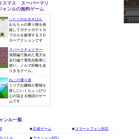
リスマス スーパーマリ
ジャンルの無料ゲーム
ふたごのおるすばん
おもちゃの乗り物を操
縦してガチャガチャカ
プセルを破壊する３Ｄ
カーアクションです
スパークチェイサー
洞窟編で集めた電力を
走行編で電気自動車に
使い、ノルマ距離を走
りきるゲーム。
ねこの通り道
ミリアお嬢様が愛猫を
探しにいくちょっぴり
心の温まる物語のゲー
ムです
ャンル一覧
闘
★
忍者ゲーム
★
スマートフォン対応
戦バトル
★
アクションRPG