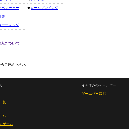
ドベンチャー
★
ロールプレイング
部劇
ューティング
ジについて
からご連絡下さい。
て
イチオシのゲームバー
ゲームバー京都
一覧
ーム
ンゲーム