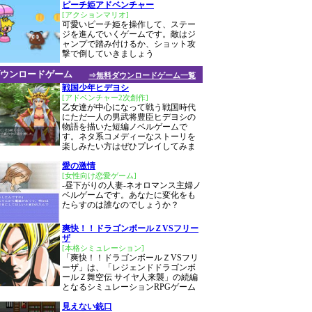
ピーチ姫アドベンチャー
[アクションマリオ]
可愛いピーチ姫を操作して、ステー
ジを進んでいくゲームです。敵はジ
ャンプで踏み付けるか、ショット攻
撃で倒していきましょう
ウンロードゲーム
⇒無料ダウンロードゲーム一覧
戦国少年ヒデヨシ
[アドベンチャー2次創作]
乙女達が中心になって戦う戦国時代
にただ一人の男武将豊臣ヒデヨシの
物語を描いた短編ノベルゲームで
す。ネタ系コメディーなストーリを
楽しみたい方はぜひプレイしてみま
愛の激情
[女性向け恋愛ゲーム]
-昼下がりの人妻-ネオロマンス主婦ノ
ベルゲームです。あなたに変化をも
たらすのは誰なのでしょうか？
爽快！！ドラゴンボールＺVSフリー
ザ
[本格シミュレーション]
「爽快！！ドラゴンボールＺVSフリ
ーザ」は、「レジェンドドラゴンボ
ールＺ舞空伝 サイヤ人来襲」の続編
となるシミュレーションRPGゲーム
見えない銃口