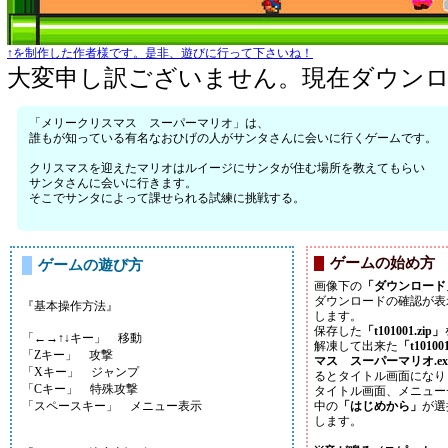
↑を制作した作者様です。是非、遊びに行って下さいね！
大変申し訳ございません。現在ダウン
「メリークリスマス スーパーマリオ」は、
誰もが知っている有名なおひげの人がサンタさんに会いに行くゲームです。
クリスマスを迎えたマリオはルイージにサンタが住む場所を教えてもらい
サンタさんに会いに行きます。
そこでサンタによって課せられる試練に挑戦する。
ゲームの始め方
ゲームの遊び方
画像下の
「ダウンロード
ダウンロードの確認が表
『基本操作方法』
します。
保存した
「t101001.zip」
「←→↑↓キー」 移動
解凍して出来た
「t10100
「Zキー」 攻撃
マス スーパーマリオ.ex
「Xキー」 ジャンプ
るとタイトル画面になり
「Cキー」 特殊攻撃
タイトル画面、メニュー
「スペースキー」 メニュー表示
中の
「はじめから」
が選
します。