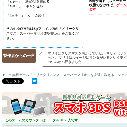
※音が鳴る（スピーカー
「Zキー」 決定/話を進める
状態でなければ、
ゲーム
「Xキー」 キャンセル
ます
「Escキー」 ゲーム終了
その他操作方法はZipファイル内の『メリークリ
スマス スーパーマリオ説明書.txt』をご覧くだ
さい。
マリオはクリスマスを向かえていた。 マリオはサ
製作者からの一言
った。 マリオはルイージにサンタがいるという場所
の住みかへ行きました
▼この無料ゲーム「メリークリスマス スーパーマリオ」を友達に教える・シェ
このゲームのカウンターはトータル10651人です