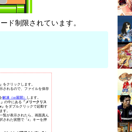
ロード制限されています。
」
をクリックします。
示されるので、ファイルを保存
を
解凍（or展開）
します。
1」
の中にある
「メリークリス
e」
をダブルクリックで起動す
ます。
一覧が表示されたら、画面真ん
択された状態で「z」キーを押