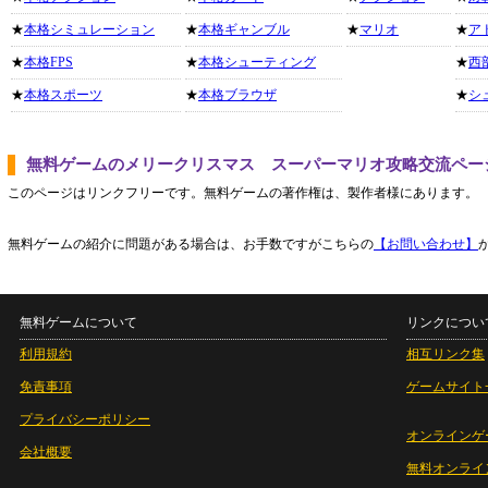
★
本格シミュレーション
★
本格ギャンブル
★
マリオ
★
ア
★
本格FPS
★
本格シューティング
★
西
★
本格スポーツ
★
本格ブラウザ
★
シ
無料ゲームのメリークリスマス スーパーマリオ攻略交流ペー
このページはリンクフリーです。無料ゲームの著作権は、製作者様にあります。
無料ゲームの紹介に問題がある場合は、お手数ですがこちらの
【お問い合わせ】
無料ゲームについて
リンクについ
利用規約
相互リンク集
免責事項
ゲームサイト
プライバシーポリシー
オンラインゲ
会社概要
無料オンライ