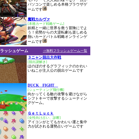
モバゲーで大人気の様々なゲームが
パソコンで楽しめる本格ブラウザゲ
ームです
魔戦カルヴァ
[本格カード戦略ゲーム]
妖精と一緒に世界を救う冒険にでよ
う！劣勢からの大逆転劇も楽しめる
熱いカードバトル戦略オンラインゲ
ームです
ラッシュゲーム
⇒無料フラッシュゲーム一覧
３ニャン脱出大作戦
[脱出謎解き]
ほのぼのするグラフィックのかわい
いねこが主人公の脱出ゲームです
DUCK FIGHT
[シューティング飛行機]
向かってくる敵の攻撃を避けながら
シフトキーで攻撃するシューティン
グゲーム。
ＧｅｔＬｕｃｋ
[女性向け占い、診断]
アイコンがとてもかわいい運と集中
力が試される運勢占いゲームです