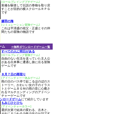
[ロールプレイングプチゲーム]
装備を駆使して伝説の巻物を取り戻
すことが目的の横スクロールＲＰＧ
です
揚羽の海
[シミュレーション冒険ゲーム]
これは平清盛の祖父・正盛とその仲
間たちの冒険の物語です
ーム
⇒無料ダウンロードゲーム一覧
すべての人に明日がある
[ロールプレイング冒険ゲーム]
自由のない生活を送っていた主人公
がある出来事に遭遇し旅に出る冒険
ゲームです
８月７日の雨宿り
[アドベンチャー一休みゲーム]
雨の日のバス停で起こるほのぼのス
トーリー。かわいい女の子のイラス
トとゲームＢＧＭの雨の音に心癒さ
れるマルチエンディングのアドベン
チャーゲームです
ウンロードゲーム
にて紹介しています
もみじひとひら
[アドベンチャーホラー]
選択次第で結末の変わる、古木と、
それにまつわる少年少女のお話です