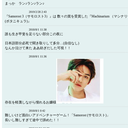
まっか ラン♪ラン♪ラン♪
2019/2/28 2:43
『Samorost 3（サモロスト3）』は 数々の賞を受賞した『Machinarium （マシナリウム
(ボタニキュラ)』
2018/8/1 11:38
誰も生き甲斐を足りない部分この夜に
日本語部分必死で聞き取りして多分…(自信なし)
なんか泣けて来た ああ紡ぎだした可視！！
2018/8/1 11:36
存在を軽蔑しながら憧れるお嬢様
2018/8/1 0:42
難しいけど面白いアドベンチャーゲーム！「Samorost (サモロスト)」
長いし難しすぎて途中で諦めた！！