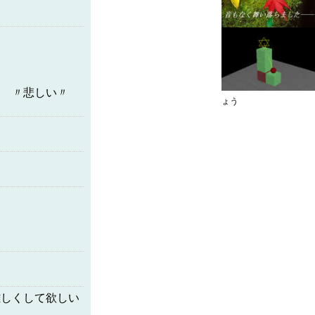
ね!!
だです
〃
ょう
難しくして欲しい