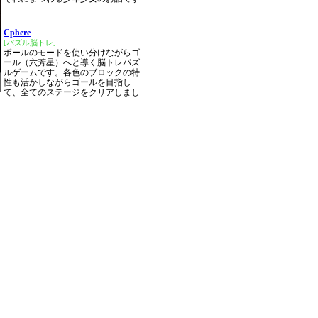
Cphere
[パズル脳トレ]
ボールのモードを使い分けながらゴ
ール（六芳星）へと導く脳トレパズ
ルゲームです。各色のブロックの特
性も活かしながらゴールを目指し
て、全てのステージをクリアしまし