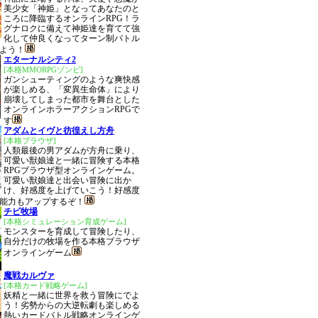
美少女「神姫」となってあなたのと
ころに降臨するオンラインRPG！ラ
グナロクに備えて神姫達を育てて強
化して仲良くなってターン制バトル
よう！
エターナルシティ2
[本格MMORPGゾンビ]
ガンシューティングのような爽快感
が楽しめる、「変異生命体」により
崩壊してしまった都市を舞台とした
オンラインホラーアクションRPGで
す
アダムとイヴと彷徨えし方舟
[本格ブラウザ]
人類最後の男アダムが方舟に乗り、
可愛い獣娘達と一緒に冒険する本格
RPGブラウザ型オンラインゲーム。
可愛い獣娘達と出会い冒険に出か
け、好感度を上げていこう！好感度
能力もアップするぞ！
チビ牧場
[本格シミュレーション育成ゲーム]
モンスターを育成して冒険したり、
自分だけの牧場を作る本格ブラウザ
オンラインゲーム
魔戦カルヴァ
[本格カード戦略ゲーム]
妖精と一緒に世界を救う冒険にでよ
う！劣勢からの大逆転劇も楽しめる
熱いカードバトル戦略オンラインゲ