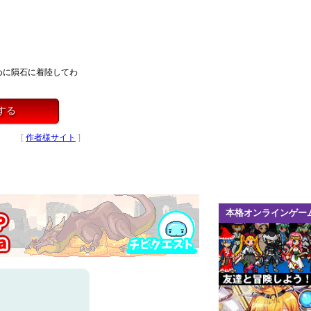
めに隕石に着陸してわ
する
[
作者様サイト
]
本格オンラインゲー