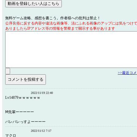
無料ゲーム攻略、感想を書こう。作者様への批判は禁止！
公序良俗に反する内容や違法な画像等、法にふれる画像のアップには気をつけ
ありましたらIPアドレス等の情報を警察まで開示する事があります
>>最近コ
2022/11/19 22:40
Lv14879ｗｗｗｗｗｗ
Ⅿ先輩ーーーーー
バレバレっすよーーーー
2022/11/12 7:17
マクロ