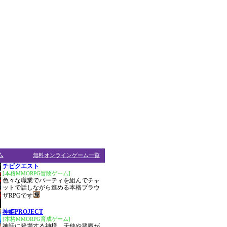
ム
無料オンラインゲーム一覧
チビクエスト
[本格MMORPG冒険ゲーム]
色々な職業でパーティを組んでチャ
ットで話しながら進める本格ブラウ
ザRPGです
神姫PROJECT
[本格MMORPG育成ゲーム]
神話に登場する神様、天使や悪魔が