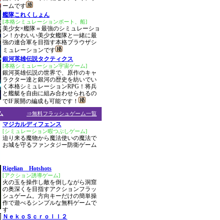
ームです
艦隊これくしょん
[本格シミュレーションボート、船]
美少女×艦隊＝最強のシミュレーショ
ン！かわいい美少女艦隊と一緒に最
強の連合軍を目指す本格ブラウザシ
ミュレーションです
銀河英雄伝説タクティクス
[本格シミュレーション宇宙ゲーム]
銀河英雄伝説の世界で、原作のキャ
ラクター達と銀河の歴史を紡いでい
く本格シミュレーションRPG！将兵
と艦艇を自由に組み合わせられるの
でIF展開の編成も可能です！
ム
⇒無料フラッシュゲーム一覧
マジカルディフェンス
[シミュレーション暇つぶしゲーム]
迫り来る魔物から魔法使いの魔法で
お城を守るファンタジー防衛ゲーム
Rigelian Hotshots
[アクション誘導ゲーム]
火の玉を操作し敵を倒しながら洞窟
の奥深くを目指すアクションフラッ
シュゲーム。方向キーだけの簡単操
作で遊べるシンプルな無料ゲームで
す
ＮｅｋｏＳｃｒｏｌｌ２