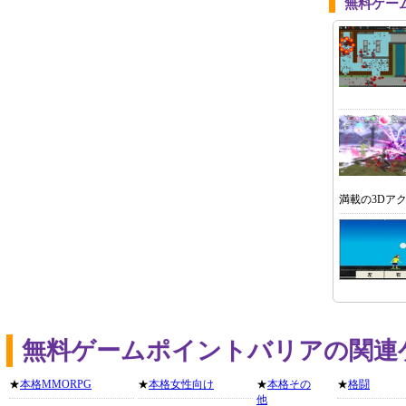
無料ゲー
満載の3Dアク
無料ゲームポイントバリアの関連
★
本格MMORPG
★
本格女性向け
★
本格その
★
格闘
他