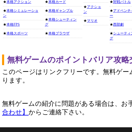
★
本格アクション
★
本格カード
★
対戦バトル
★
アクショ
★
本格シミュレーショ
★
本格ギャンブル
★
アドベンチ
ン
ン
ー
★
本格シューティン
★
マリオ
★
本格FPS
グ
★
西部劇
★
本格スポーツ
★
本格ブラウザ
★
シューティ
グ
無料ゲームのポイントバリア攻略
このページはリンクフリーです。無料ゲー
ります。
無料ゲームの紹介に問題がある場合は、お
合わせ】
からご連絡下さい。