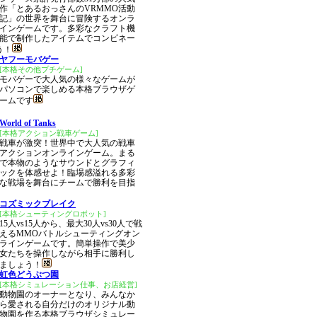
作「とあるおっさんのVRMMO活動
記」の世界を舞台に冒険するオンラ
インゲームです。多彩なクラフト機
能で制作したアイテムでコンビネー
う！
ヤフーモバゲー
[本格その他プチゲーム]
モバゲーで大人気の様々なゲームが
パソコンで楽しめる本格ブラウザゲ
ームです
World of Tanks
[本格アクション戦車ゲーム]
戦車が激突！世界中で大人気の戦車
アクションオンラインゲーム。まる
で本物のようなサウンドとグラフィ
ックを体感せよ！臨場感溢れる多彩
な戦場を舞台にチームで勝利を目指
コズミックブレイク
[本格シューティングロボット]
15人vs15人から、最大30人vs30人で戦
えるMMOバトルシューティングオン
ラインゲームです。簡単操作で美少
女たちを操作しながら相手に勝利し
ましょう！
虹色どうぶつ園
[本格シミュレーション仕事、お店経営]
動物園のオーナーとなり、みんなか
ら愛される自分だけのオリジナル動
物園を作る本格ブラウザシミュレー