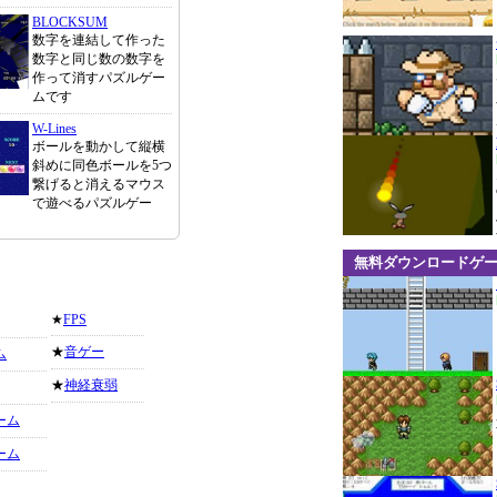
BLOCKSUM
数字を連結して作った
数字と同じ数の数字を
作って消すパズルゲー
ムです
W-Lines
ボールを動かして縦横
斜めに同色ボールを5つ
繋げると消えるマウス
で遊べるパズルゲー
無料ダウンロードゲ
★
FPS
★
音ゲー
ム
★
神経衰弱
ーム
ーム