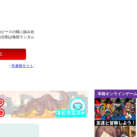
のピースの様に組み合
の分割は毎回ランダム
る
[
作者様サイト
]
本格オンラインゲー