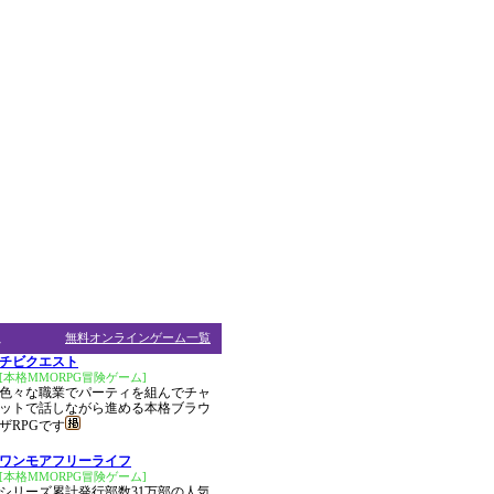
ム
無料オンラインゲーム一覧
チビクエスト
[本格MMORPG冒険ゲーム]
色々な職業でパーティを組んでチャ
ットで話しながら進める本格ブラウ
ザRPGです
ワンモアフリーライフ
[本格MMORPG冒険ゲーム]
シリーズ累計発行部数31万部の人気