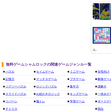
ム。
無料ゲームシャムロックの関連ゲームジャンル一覧
★
パズル
★
セイムゲーム
★
ミニゲーム
★
女性向け
★
記憶力
★
マッチ３ゲーム
★
プチゲーム
★
解体ゲー
★
ジグソーパズル
★
ロジックパズル
★
集中力
★
謎解き
★
スライドパズル
★
お絵かきロジック
★
キッズゲーム
★
一休みゲ
★
リバーシ
★
脳トレ
★
学習ゲーム
★
ボードゲ
★
テトリス
★
脱出