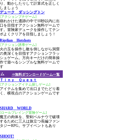
り、動かしたりして計算式を正しく
しましょう
デューク ダッシングトン
[アクションプチゲーム]
崩れかけた遺跡の中で10秒以内に出
口を目指すアクション無料ゲームで
す。冒険家デュークを操作してテン
ポよくクリアを目指しましょう！
Rigelian Hotshots
[アクション誘導ゲーム]
火の玉を操作し敵を倒しながら洞窟
の奥深くを目指すアクションフラッ
シュゲーム。方向キーだけの簡単操
作で遊べるシンプルな無料ゲームで
す
ーム
⇒無料ダウンロードゲーム一覧
Ｔｉｎｙ Ｑｕｅｓｔ
[アクションアイテム探しゲーム]
アイテムを集めて出口までたどり着
く、横視点のアクションゲームです
SHARD WORLD
[ロールプレイング冒険ゲーム]
魔王の肉体を、聖剣ベルナウで破壊
するために三人は旅立つ長編ファン
タジーRPG。サブイベントもあり
SHOOT!