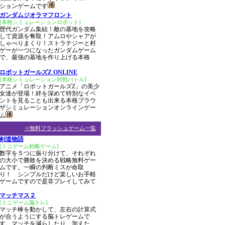
ションゲームです
ガンダムジオラマフロント
[本格シミュレーションロボット]
歴代ガンダム集結！敵の基地を攻略
して資源を奪取！アムロやシャアが
しゃべりまくり！ストラテジーと村
ゲーが一つになったガンダムゲーム
で、最強の基地を作り上げる本格
ロボットガールズZ ONLINE
[本格シミュレーション対戦バトル]
アニメ「ロボットガールズZ」の美少
女達が登場！絆を深めて特別なイベ
ントを見ることも出来る本格ブラウ
ザシミュレーションオンラインゲー
ム
ム
⇒無料フラッシュゲーム一覧
剣道物語
[ミニゲーム戦略ゲーム]
数字を５つに振り分けて、それぞれ
の大小で勝敗を決める戦略無料ゲー
ムです。一瞬の判断ミスが命取
り！ シンプルだけど楽しいお手軽
ゲームですので是非プレイしてみて
マッチマス２
[ミニゲーム脳トレ]
マッチ棒を動かして、左右の計算式
が合うようにする脳トレゲームで
す。マッチを減らしたり、加えた