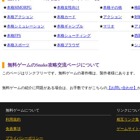
★
本格MMORPG
★
本格女性向け
★
本格その他
★
格
★
本格アクション
★
本格カード
★
アクション
★
対
★
本格シミュレーション
★
本格ギャンブル
★
マリオ
★
ア
★
本格FPS
★
本格シューティング
★
西
★
本格スポーツ
★
本格ブラウザ
★
シ
無料ゲームのSnake攻略交流ページについて
このページはリンクフリーです。無料ゲームの著作権は、製作者様にあります。
無料ゲームの紹介に問題がある場合は、お手数ですがこちらの
【お問い合わせ】
無料ゲームについて
リンクについ
利用規約
相互リンク集
免責事項
ゲームサイト
プライバシーポリシー