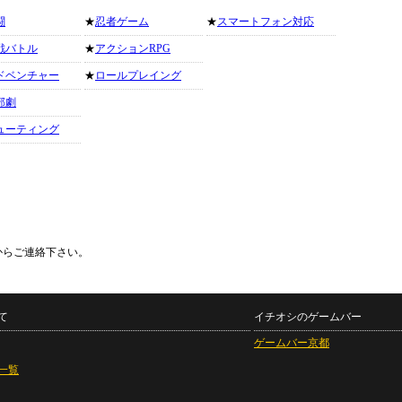
闘
★
忍者ゲーム
★
スマートフォン対応
戦バトル
★
アクションRPG
ドベンチャー
★
ロールプレイング
部劇
ューティング
からご連絡下さい。
て
イチオシのゲームバー
ゲームバー京都
一覧