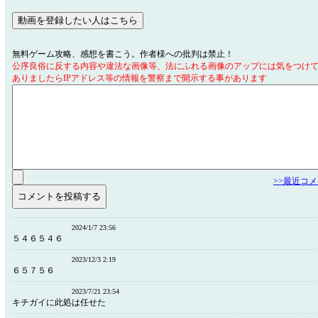
無料ゲーム攻略、感想を書こう。作者様への批判は禁止！
公序良俗に反する内容や違法な画像等、法にふれる画像のアップには気をつけ
ありましたらIPアドレス等の情報を警察まで開示する事があります
>>最近コ
2024/1/7 23:56
５４６５４６
2023/12/3 2:19
６５７５６
2023/7/21 23:54
キチガイに此処は任せた