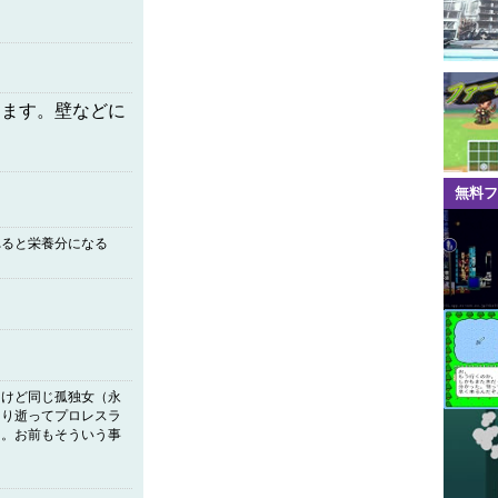
します。壁などに
無料フ
れると栄養分になる
くけど同じ孤独女（永
きり逝ってプロレスラ
よ。お前もそういう事