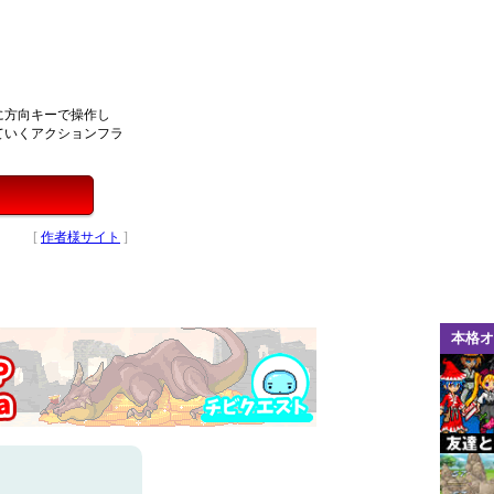
に方向キーで操作し
ていくアクションフラ
[
作者様サイト
]
本格オ