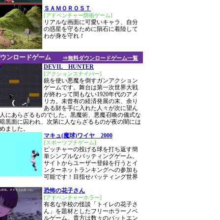
ＳＡＭＯＲＯＳＴ
[アドベンチャー防衛ゲーム]
リアルな画面に可愛いキャラ、自分
の惑星を守るために隕石に着陸して
わが身を守れ！
ウンロードゲーム
⇒無料ダウンロードゲーム一覧
DEVIL HUNTER
[アクションスナイパー]
銃を使い悪魔を倒すガンアクション
ゲームです。舞台は第一次世界大戦
が終わって間もない1920年代のアメ
リカ。未曾有の経済発展の末、余り
ある財を手に入れた人々が次に望ん
人にあらざるものでした。黒魔術、悪魔召喚の儀式な
暗黒面に囚われ、次第に人ならざるものが夜の闇には
めました。
マキュ(魔球)ワイヤ 2000
[スポーツプチゲーム]
ピッチャーの投げる球を打ち返す簡
単シンプルなバッティングゲーム。
サイトからユーザー登録を行うとイ
ンターネットランキングへの参加も
可能です！目指せバッティング世界
恐怖の花子さん
[アドベンチャーホラー]
有名な学校の怪談「トイレの花子さ
ん」を題材としたフリーホラーノベ
ルゲーム。貴方は数々のバットエン