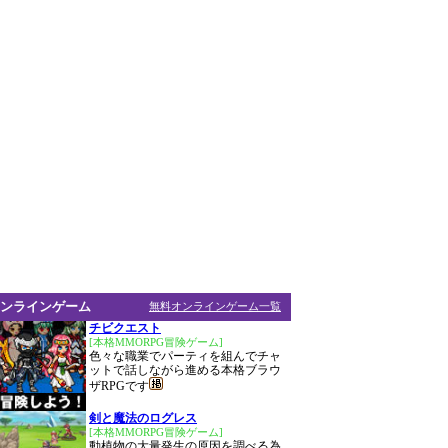
ンラインゲーム
無料オンラインゲーム一覧
チビクエスト
[本格MMORPG冒険ゲーム]
色々な職業でパーティを組んでチャ
ットで話しながら進める本格ブラウ
ザRPGです
剣と魔法のログレス
[本格MMORPG冒険ゲーム]
動植物の大量発生の原因を調べる為