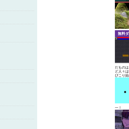
無料ダ
だものは
ど人々は
びこり始
一！