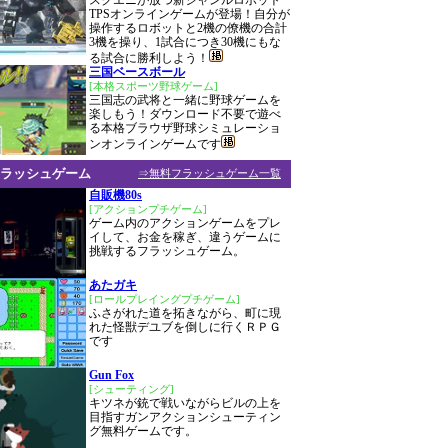
スクエニが放つ新ジャンルロボット
TPSオンラインゲームが登場！自分が
操作するロボットと2機の僚機の合計
3機を操り、1試合につき30機にもな
る試合に勝利しよう！
三国ベースボール
[本格スポーツ野球ゲーム]
三国志の武将と一緒に野球ゲームを
楽しもう！ダウンロード不要で遊べ
る本格ブラウザ野球シミュレーショ
ンオンラインゲームです
ラッシュゲーム
⇒無料フラッシュゲーム一覧
自販機80s
[アクションプチゲーム]
ゲーム内のアクションゲームをプレ
イして、お金を稼ぎ、違うゲームに
挑戦するフラッシュゲーム。
あたガキ
[ロールプレイングプチゲーム]
ふさがれた道を拓きながら、町に現
れた怪獣デユブを倒しに行くＲＰＧ
です
Gun Fox
[シューティング]
キツネが銃で戦いながらビルの上を
目指すガンアクションシューティン
グ無料ゲームです。