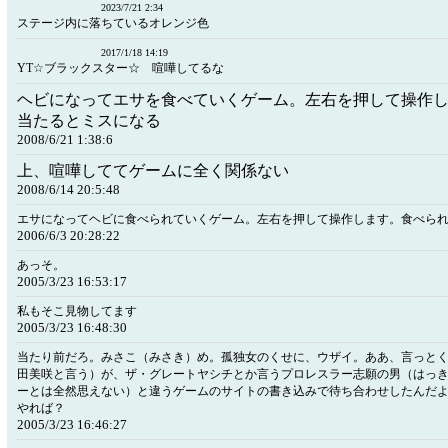
2023/7/21 2:34
ステージ内に落ちているオレンジ色
2017/1/18 14:19
YT☆ブラックスター☆ 喧嘩してるな
ヘビになってエサを食べていくゲーム。左右を押して操作
当たるとミスになる
2008/6/21 1:38:6
上、喧嘩しててゲームに全く関係ない
2008/6/14 20:5:48
エサになってヘビに食べられていくゲーム。左右を押して操作します。食べら
2006/6/3 20:28:22
あっそ。
2005/3/23 16:53:17
私もそこ見物してます
2005/3/23 16:48:30
当たり前だろ。みさこ（みさき）め。孤独女のくせに、ウザイ。ああ、言っと
田美咲と言う）が、ザ・グレートヤシチとか言うプロレスラー志願の男（はっ
ーとは全然思えない）と違うゲームのサイトの書き込みで待ち合わせしたんだ
やれば？
2005/3/23 16:46:27