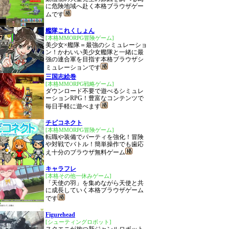
に危険地域へ赴く本格ブラウザゲー
ムです
艦隊これくしょん
[本格MMORPG冒険ゲーム]
美少女×艦隊＝最強のシミュレーショ
ン！かわいい美少女艦隊と一緒に最
強の連合軍を目指す本格ブラウザシ
ミュレーションです
三国志絵巻
[本格MMORPG戦略ゲーム]
ダウンロード不要で遊べるシミュレ
ーションRPG！豊富なコンテンツで
毎日手軽に遊べます
チビコネクト
[本格MMORPG冒険ゲーム]
転職や装備でパーティを強化！冒険
や対戦でバトル！簡単操作でも歯応
え十分のブラウザ無料ゲーム
キャラフレ
[本格その他一休みゲーム]
「天使の羽」を集めながら天使と共
に成長していく本格ブラウザゲーム
です
Figurehead
[シューティングロボット]