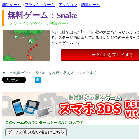
無料ゲーム
>
フラッシュゲーム
>
アクション
>
誘導ゲーム
無料ゲーム：Snake
[ オンラインアクション誘導ゲーム ]
赤い点線で出来た｢ヘビ｣が壁や木に当たらないよう
て、ステージ内に落ちているオレンジ色の玉を食べ
ッシュゲームです
⇒ Snakeをプレイする
▼この無料ゲーム「Snake」を友達に教える・シェアする
このゲームのカウンターはトータル7493人です