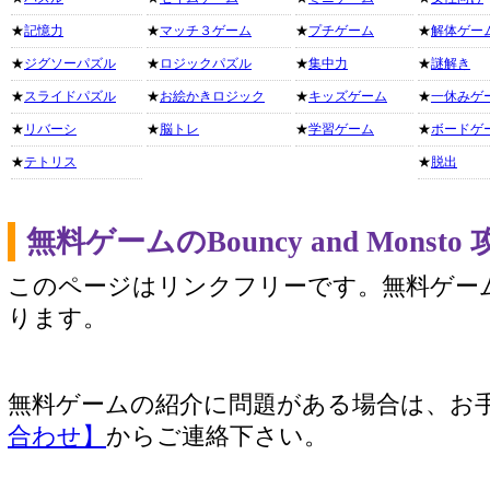
★
記憶力
★
マッチ３ゲーム
★
プチゲーム
★
解体ゲー
★
ジグソーパズル
★
ロジックパズル
★
集中力
★
謎解き
★
スライドパズル
★
お絵かきロジック
★
キッズゲーム
★
一休みゲ
★
リバーシ
★
脳トレ
★
学習ゲーム
★
ボードゲ
★
テトリス
★
脱出
無料ゲームのBouncy and Mon
このページはリンクフリーです。無料ゲー
ります。
無料ゲームの紹介に問題がある場合は、お
合わせ】
からご連絡下さい。