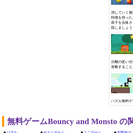
消していく無
特徴を持った
原子を合体さ
指しましょう
分離の使い分
攻略すること
パズル無料ゲ
無料ゲームBouncy and Mons
★
パズル
★
セイムゲーム
★
ミニゲーム
★
女性向け